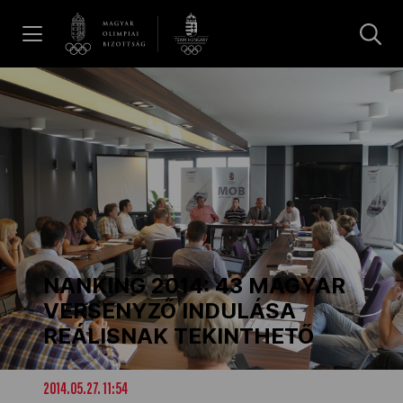
UGRÁS A TARTALOMRA »
Hírek
Galéria
Dakar 2026
NANKING 2014: 43 MAGYAR
Los Angeles 2028
VERSENYZŐ INDULÁSA
REÁLISNAK TEKINTHETŐ
MOB
2014.05.27. 11:54