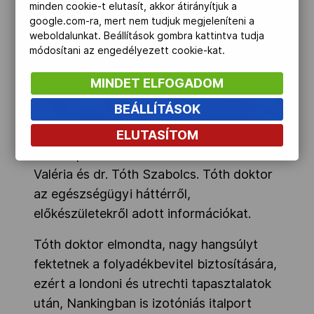
minden cookie-t elutasít, akkor átirányítjuk a
google.com-ra, mert nem tudjuk megjeleníteni a
weboldalunkat. Beállítások gombra kattintva tudja
módosítani az engedélyezett cookie-kat.
MINDET ELFOGADOM
BEÁLLÍTÁSOK
ELUTASÍTOM
Az olimpiára két orvos utazik: dr. Deák
Valéria és dr. Tóth Szabolcs. Tóth doktor
az egészségügyi háttérről,
előkészületekről adott információkat.
Tóth doktor elmondta, nagy hangsúlyt
fektetnek a folyadékbevitel biztosítására,
ezért a londoni és utrechti tapasztalatok
után, Nankingban is izotóniás italport