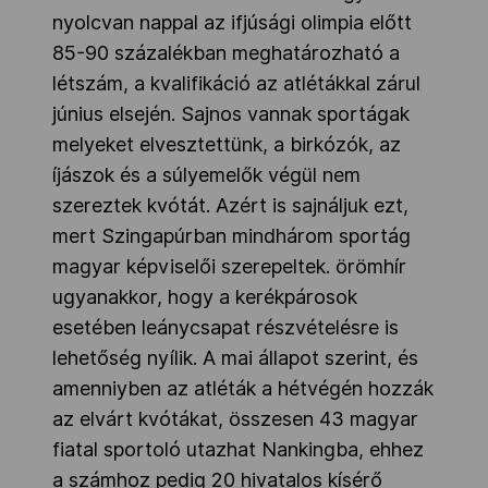
nyolcvan nappal az ifjúsági olimpia előtt
85-90 százalékban meghatározható a
létszám, a kvalifikáció az atlétákkal zárul
június elsején. Sajnos vannak sportágak
melyeket elvesztettünk, a birkózók, az
íjászok és a súlyemelők végül nem
szereztek kvótát. Azért is sajnáljuk ezt,
mert Szingapúrban mindhárom sportág
magyar képviselői szerepeltek. örömhír
ugyanakkor, hogy a kerékpárosok
esetében leánycsapat részvételésre is
lehetőség nyílik. A mai állapot szerint, és
amenniyben az atléták a hétvégén hozzák
az elvárt kvótákat, összesen 43 magyar
fiatal sportoló utazhat Nankingba, ehhez
a számhoz pedig 20 hivatalos kísérő