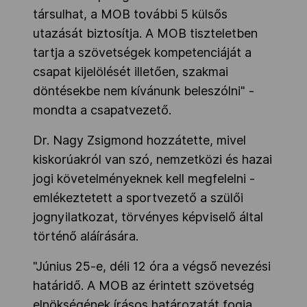
társulhat, a MOB további 5 külsős
utazását biztosítja. A MOB tiszteletben
tartja a szövetségek kompetenciáját a
csapat kijelölését illetően, szakmai
döntésekbe nem kívánunk beleszólni" -
mondta a csapatvezető.
Dr. Nagy Zsigmond hozzátette, mivel
kiskorúakról van szó, nemzetközi és hazai
jogi követelményeknek kell megfelelni -
emlékeztetett a sportvezető a szülői
jognyilatkozat, törvényes képviselő által
történő aláírására.
"Június 25-e, déli 12 óra a végső nevezési
határidő. A MOB az érintett szövetség
elnökségének írásos határozatát fogja