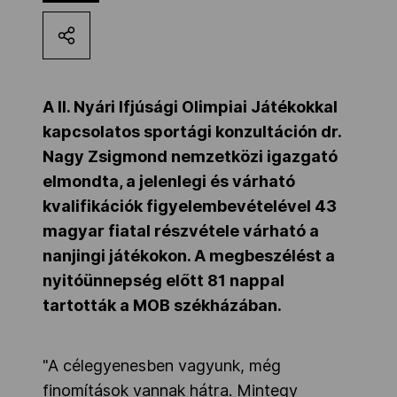
Kettőskarrier-program
NOB
A II. Nyári Ifjúsági Olimpiai Játékokkal
kapcsolatos sportági konzultáción dr.
Nagy Zsigmond nemzetközi igazgató
Társszervezetek
elmondta, a jelenlegi és várható
kvalifikációk figyelembevételével 43
OVEP
magyar fiatal részvétele várható a
nanjingi játékokon. A megbeszélést a
nyitóünnepség előtt 81 nappal
Adatbank
tartották a MOB székházában.
"A célegyenesben vagyunk, még
finomítások vannak hátra. Mintegy