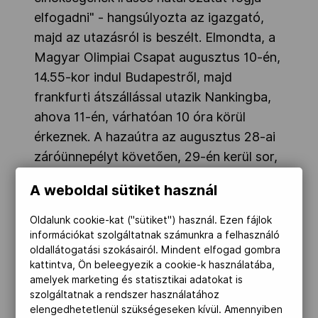
elfogadni" - hangsúlyozta az igazgató,
majd az utazásról is beszélt. Elmondta, a
Magyar Olimpiai Csapat augusztus 10-én,
14.55-kor indul Budapestről, majd
frankfurti átszállással utazik Nankingba,
ahova 11-én, várhatóan 10 óra körül
érkeznek. A hazaútra az augusztus 28-ai
záróünnepélyt követően, 29-én kerül sor,
érkezés - Münchenen érintésével - a
A weboldal sütiket használ
magyar fővárosban este 22 óra körül
várható.
Oldalunk cookie-kat ("sütiket") használ. Ezen fájlok
információkat szolgáltatnak számunkra a felhasználó
oldallátogatási szokásairól. Mindent elfogad gombra
kattintva, Ön beleegyezik a cookie-k használatába,
amelyek marketing és statisztikai adatokat is
szolgáltatnak a rendszer használatához
elengedhetetlenül szükségeseken kívül. Amennyiben