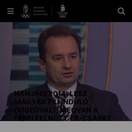
UGRÁS A TARTALOMRA »
Hírek
Galéria
Dakar 2026
NANJING 2014: LESZ
Los Angeles 2028
MAGYAR FIÚ INDULÓ
(VIDEÓVAL); MEGVAN A
FÉRFI FELNŐTT EB-CSAPAT
MOB