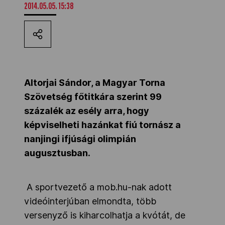
2014.05.05. 15:38
Kettőskarrier-program
NOB
Altorjai Sándor, a Magyar Torna
Társszervezetek
Szövetség főtitkára szerint 99
százalék az esély arra, hogy
képviselheti hazánkat fiú tornász a
OVEP
nanjingi ifjúsági olimpián
augusztusban.
Adatbank
A sportvezető a mob.hu-nak adott
videóinterjúban elmondta, több
versenyző is kiharcolhatja a kvótát, de