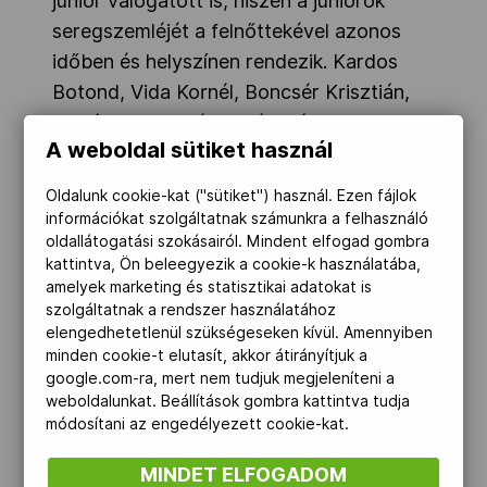
junior válogatott is, hiszen a juniorok
seregszemléjét a felnőttekével azonos
időben és helyszínen rendezik. Kardos
Botond, Vida Kornél, Boncsér Krisztián,
Dudás Norbert és Fehér Márk alkotja az
A weboldal sütiket használ
együttest.
Kardos, Vida és Boncsér számára külön
Oldalunk cookie-kat ("sütiket") használ. Ezen fájlok
téttel bír az Eb, hiszen a csapatversenyen
információkat szolgáltatnak számunkra a felhasználó
oldallátogatási szokásairól. Mindent elfogad gombra
nyújtott egyéni összetett teljesítmény
kattintva, Ön beleegyezik a cookie-k használatába,
alapján lehet kvalifikálódni a nyári ifjúsági
amelyek marketing és statisztikai adatokat is
olimpiára.
szolgáltatnak a rendszer használatához
elengedhetetlenül szükségeseken kívül. Amennyiben
A lányoknál még ketten pályáznak arra,
minden cookie-t elutasít, akkor átirányítjuk a
google.com-ra, mert nem tudjuk megjeleníteni a
hogy megmérethessék magukat Kínában
weboldalunkat. Beállítások gombra kattintva tudja
– a szövetségi kapitány esélylatolgatását
módosítani az engedélyezett cookie-kat.
IDE
kattintva tekinthetik meg.
MINDET ELFOGADOM