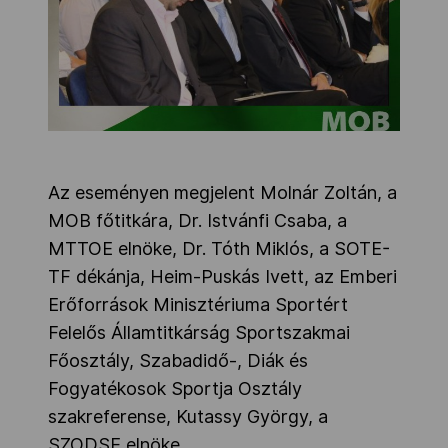
Az eseményen megjelent Molnár Zoltán, a
MOB főtitkára, Dr. Istvánfi Csaba, a
MTTOE elnöke, Dr. Tóth Miklós, a SOTE-
TF dékánja, Heim-Puskás Ivett, az Emberi
Erőforrások Minisztériuma Sportért
Felelős Államtitkárság Sportszakmai
Főosztály, Szabadidő-, Diák és
Fogyatékosok Sportja Osztály
szakreferense, Kutassy György, a
SZODSE elnöke.