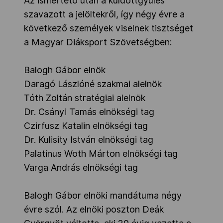
Az ismertető után a küldöttgyűlés
szavazott a jelöltekről, így négy évre a
következő személyek viselnek tisztséget
a Magyar Diáksport Szövetségben:
Balogh Gábor elnök
Daragó Lászlóné szakmai alelnök
Tóth Zoltán stratégiai alelnök
Dr. Csányi Tamás elnökségi tag
Czirfusz Katalin elnökségi tag
Dr. Kulisity István elnökségi tag
Palatinus Woth Márton elnökségi tag
Varga András elnökségi tag
Balogh Gábor elnöki mandátuma négy
évre szól. Az elnöki poszton Deák