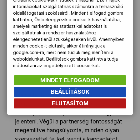
információkat szolgáltatnak számunkra a felhasználó
hangzott el, ami szervezeti, strukturális
oldallátogatási szokásairól. Mindent elfogad gombra
megújulást jelentő utat jelölt ki az abban
kattintva, Ön beleegyezik a cookie-k használatába,
tevékenykedők részére.
amelyek marketing és statisztikai adatokat is
szolgáltatnak a rendszer használatához
A Diák szabadidős tevékenységben - az
elengedhetetlenül szükségeseken kívül. Amennyiben
uniós források bevonásával -, az iskolai
minden cookie-t elutasít, akkor átirányítjuk a
testnevelésben - az oktatási tárcával
google.com-ra, mert nem tudjuk megjeleníteni a
weboldalunkat. Beállítások gombra kattintva tudja
szorosabb együttműködéssel -, valamint
módosítani az engedélyezett cookie-kat.
újszerű megközelítésben a diákolimpia
programokkal a diáksport szolgálja az
MINDET ELFOGADOM
egészségnevelést, a tehetséggondozást.
BEÁLLÍTÁSOK
Kiemelte, hogy vonzó programokkal olyan
ELUTASÍTOM
tömegbázis alakítható ki, mely egyben a
versenysport utánpótlás bázisát fogja
jelenteni. Végül a partnerség fontosságát
megemlítve hangsúlyozta, minden olyan
szervezettel fel kell venni a kapcsolatot,