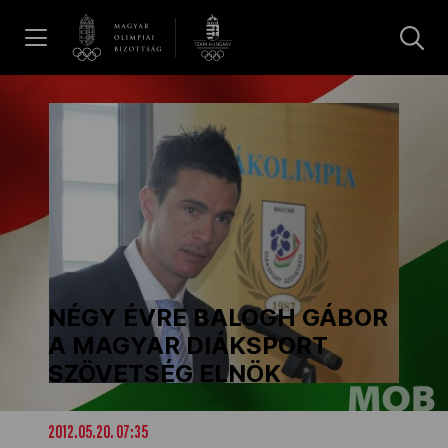
UGRÁS A TARTALOMRA »
Hírek
Galéria
Dakar 2026
NÉGY ÉVRE BALOGH GÁBOR
Los Angeles 2028
A MAGYAR DIÁKSPORT
SZÖVETSÉG ELNÖK
MOB
2012.05.20. 07:35