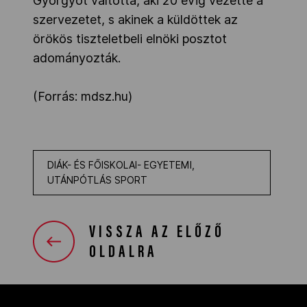
Györgyöt váltotta, aki 20 évig vezette a
szervezetet, s akinek a küldöttek az
örökös tiszteletbeli elnöki posztot
adományozták.
(Forrás: mdsz.hu)
DIÁK- ÉS FŐISKOLAI- EGYETEMI,
UTÁNPÓTLÁS SPORT
VISSZA AZ ELŐZŐ
OLDALRA