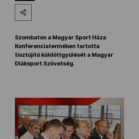
Kettőskarrier-program
NOB
Szombaton a Magyar Sport Háza
Konferenciatermében tartotta
tisztújító küldöttgyűlését a Magyar
Társszervezetek
Diáksport Szövetség.
OVEP
Adatbank