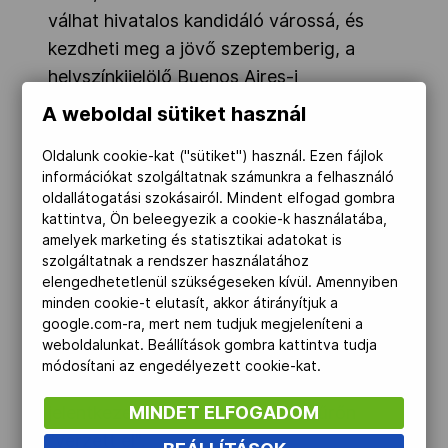
válhat hivatalos kandidáló várossá, és
kezdheti meg a jövő szeptemberig, a
helyszínkijelölő Buenos Aires-i
közgyűlésig tartó kampányát.
A weboldal sütiket használ
Oldalunk cookie-kat ("sütiket") használ. Ezen fájlok
Ami a québeci határozathozatal menetét
információkat szolgáltatnak számunkra a felhasználó
illeti, a 12 tagú testület egyhangúlag
oldallátogatási szokásairól. Mindent elfogad gombra
(12:0) támogatta Tokió és Madrid
kattintva, Ön beleegyezik a cookie-k használatába,
amelyek marketing és statisztikai adatokat is
törekvéseit, míg Isztambul egy
szolgáltatnak a rendszer használatához
ellenszavazatot kapott (11:1). Doha
elengedhetetlenül szükségeseken kívül. Amennyiben
mellett ugyanakkor csak hárman
minden cookie-t elutasít, akkor átirányítjuk a
google.com-ra, mert nem tudjuk megjeleníteni a
voksoltak (3:9), míg Baku egyöntetű
weboldalunkat. Beállítások gombra kattintva tudja
elutasításra talált (0:12). Utóbbi két város
módosítani az engedélyezett cookie-kat.
korábban a 2016-os játékokra is
MINDET ELFOGADOM
jelentkezett, és akkor is az előszűrőn
"vérzett el".