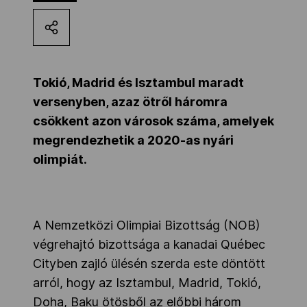
Kettőskarrier-program
NOB
Tokió, Madrid és Isztambul maradt
versenyben, azaz ötről háromra
csökkent azon városok száma, amelyek
Társszervezetek
megrendezhetik a 2020-as nyári
olimpiát.
OVEP
Adatbank
A Nemzetközi Olimpiai Bizottság (NOB)
végrehajtó bizottsága a kanadai Québec
Cityben zajló ülésén szerda este döntött
arról, hogy az Isztambul, Madrid, Tokió,
Doha, Baku ötösből az előbbi három