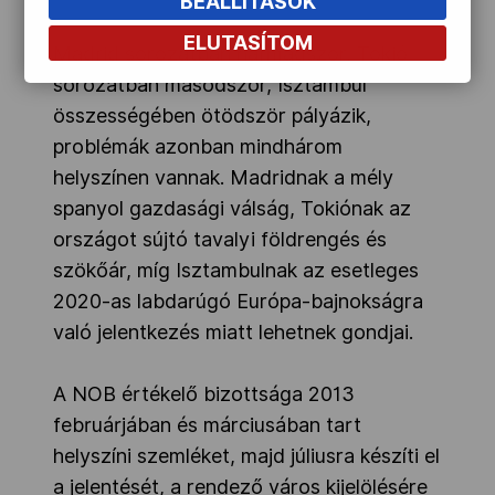
BEÁLLÍTÁSOK
ELUTASÍTOM
Madrid sorozatban harmadszor, Tokió
sorozatban másodszor, Isztambul
összességében ötödször pályázik,
problémák azonban mindhárom
helyszínen vannak. Madridnak a mély
spanyol gazdasági válság, Tokiónak az
országot sújtó tavalyi földrengés és
szökőár, míg Isztambulnak az esetleges
2020-as labdarúgó Európa-bajnokságra
való jelentkezés miatt lehetnek gondjai.
A NOB értékelő bizottsága 2013
februárjában és márciusában tart
helyszíni szemléket, majd júliusra készíti el
a jelentését, a rendező város kijelölésére