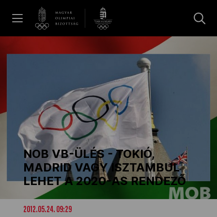
UGRÁS A TARTALOMRA »
Hírek
Galéria
Dakar 2026
NOB VB-ÜLÉS - TOKIÓ,
Los Angeles 2028
MADRID VAGY ISZTAMBUL
LEHET A 2020-AS RENDEZŐ
MOB
2012.05.24. 09:29