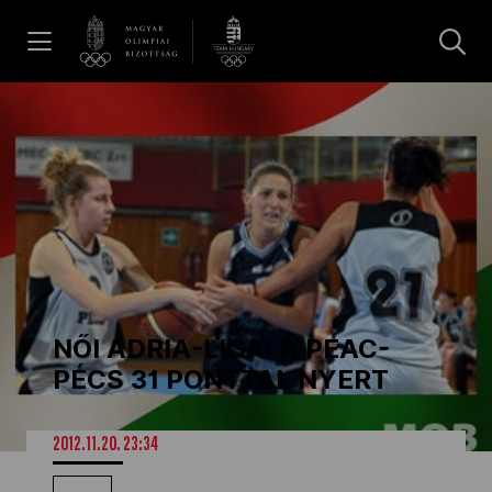
UGRÁS A TARTALOMRA »
Hírek
Galéria
Dakar 2026
NŐI ADRIA-LIGA: A PEAC-
Los Angeles 2028
PÉCS 31 PONTTAL NYERT
MOB
2012.11.20. 23:34