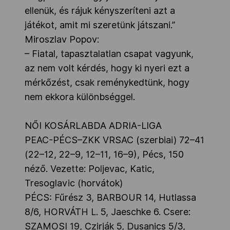
ellenük, és rájuk kényszeríteni azt a
játékot, amit mi szeretünk játszani.”
Miroszlav Popov:
– Fiatal, tapasztalatlan csapat vagyunk,
az nem volt kérdés, hogy ki nyeri ezt a
mérkőzést, csak reménykedtünk, hogy
nem ekkora különbséggel.
NŐI KOSÁRLABDA ADRIA-LIGA
PEAC-PÉCS–ZKK VRSAC (szerbiai) 72–41
(22–12, 22–9, 12–11, 16–9), Pécs, 150
néző. Vezette: Poljevac, Katic,
Tresoglavic (horvátok)
PÉCS: Fűrész 3, BARBOUR 14, Hutlassa
8/6, HORVÁTH L. 5, Jaeschke 6. Csere:
SZAMOSI 19, Czirják 5, Dusanics 5/3,