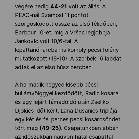
végére pedig
44-21
volt az állás. A
PEAC-nál Szamosi 11 pontot
szorgoskodott össze az első félidőben,
Barbour 10-et, míg a Vršac legjobbja
Jankovic volt 10/6-tal. A
lepattanóharcban is komoly pécsi fölény
mutatkozott (18-10). A szerbek 16 labdát
adtak el az első húsz percben.
A harmadik negyed kisebb pécsi
hullámvölggyel kezdődött, Radic kosara
és egy lejárt támadóidő után Zseljko
Djokics időt kért. Lana Dusanics triplája
egy két és fél perces pécsi kosárcsöndet
tört meg
(49-25)
. Csapatunkban ebben
az időszakban nagyon fiatal csapattal