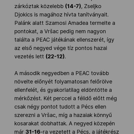
zárkóztak közelebb
(14-7)
, Zseljko
Djokics is magához hívta tanítványait.
Palánk alatt Szamosi Amadea termelte a
pontokat, a Vršac pedig nem nagyon
találta a PEAC játékának ellenszerét, így
az első negyed vége tíz pontos hazai
vezetés lett
(22-12)
.
A második negyedben a PEAC tovább
növelte előnyét folyamatosan felőrölve
ellenfelét, és gyakorlatilag eldöntötte a
mérkőzést. Két perccel a félidő előtt még
csak négy pontot tudott a Pécs ellen
szerezni a Vršac, míg a hazaiak könnyű
kosarakat dobhattak. A negyed közepén
már
31-16
-ra vezetett a Pécs, a játékrész