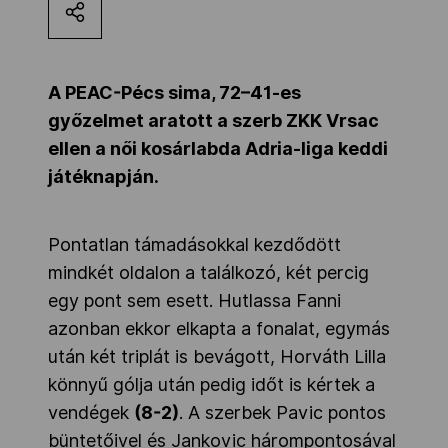
Kettőskarrier-program
A PEAC-Pécs sima, 72–41-es
NOB
győzelmet aratott a szerb ZKK Vrsac
ellen a női kosárlabda Adria-liga keddi
játéknapján.
Társszervezetek
Pontatlan támadásokkal kezdődött
OVEP
mindkét oldalon a találkozó, két percig
egy pont sem esett. Hutlassa Fanni
Adatbank
azonban ekkor elkapta a fonalat, egymás
után két triplát is bevágott, Horváth Lilla
könnyű gólja után pedig időt is kértek a
vendégek
(8-2)
. A szerbek Pavic pontos
büntetőivel és Jankovic hárompontosával