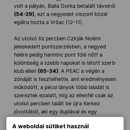
volt a pályán, Balla Dorka betalált távolról
(54-29)
, ezt a negyedet viszont közel
egálra hozta a Vršac (12-11).
Az utolsó tíz percben Czirják Noémi
jeleskedett pontszerzésben, a negyed
felére pedig harminc pont fölé nőtt a
különbség a szebb napokat is látott szerb
klub ellen
(65-34)
. A PEAC a végén a
zónáját is tesztelhette, ami eredményesen
működött, a pécsi lányok több labdát is
szereztek ezalatt, míg az ellenfél csak az
utolsó percben talált be újra Kerkez
jóvoltából, aki egy duplával és egy
triplával beállította a végeredményt.
72-
A weboldal sütiket használ
41
-re nyert a PEAC a játék minden