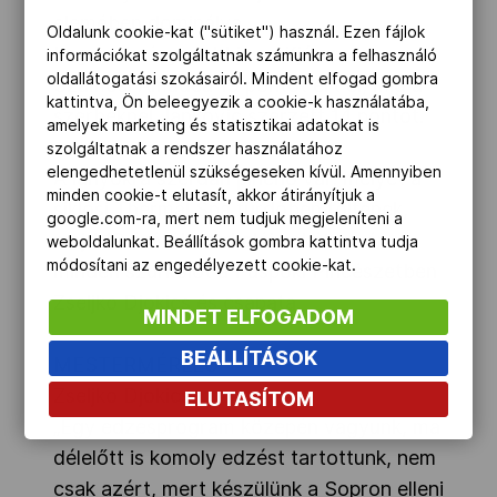
elemében dominálva.
Oldalunk cookie-kat ("sütiket") használ. Ezen fájlok
Legeredményesebbje az ifjú center,
információkat szolgáltatnak számunkra a felhasználó
oldallátogatási szokásairól. Mindent elfogad gombra
Szamosi Amadea 19 pontot ért el, míg a
kattintva, Ön beleegyezik a cookie-k használatába,
szerbeknél Jankovic szerzett 14 pontot.
amelyek marketing és statisztikai adatokat is
szolgáltatnak a rendszer használatához
elengedhetetlenül szükségeseken kívül. Amennyiben
A lányokra szerdán pihenő vár, melyet a
minden cookie-t elutasít, akkor átirányítjuk a
siklósi Thermal Spa fürdőben töltenek,
google.com-ra, mert nem tudjuk megjeleníteni a
majd 19 órától szurkolói ankétra vár
weboldalunkat. Beállítások gombra kattintva tudja
módosítani az engedélyezett cookie-kat.
minden szurkolót a Püspöki Pincészetben
Zseljko Djokics és csapata.
MINDET ELFOGADOM
BEÁLLÍTÁSOK
MESTERMÉRLEG
Zseljko Djokics:
ELUTASÍTOM
„Egy edzésprogram közepén vagyunk, ma
délelőtt is komoly edzést tartottunk, nem
csak azért, mert készülünk a Sopron elleni