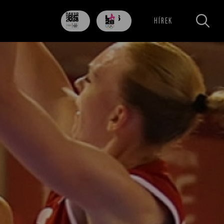
85
706
HÍREK
nap
nap