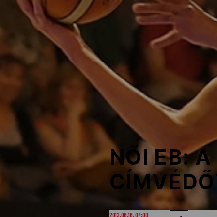
NOB
Társszervezetek
OVEP
Adatbank
NŐI EB: 
CÍMVÉDŐ
2013.06.16. 07:00