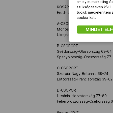
amelyek marketing és
KOSÁRLABDA EURÓPA-BAJNOK
szükségeseken kívül.
tudjuk megjeleníteni
Eredmények, csoport mérkőzések
cookie-kat.
A-CSOPORT
MINDET EL
Montenegró–Szlovákia 77–63
Ukrajna–Törökország 52–78
B-CSOPORT
Svédország–Olaszország 63–64
Spanyolország–Oroszország 77
C-CSOPORT
Szerbia–Nagy-Britannia 68–74
Lettország–Franciaország 39–62
D-CSOPORT
Litvánia–Horvátország 77–89
Fehéroroszország–Csehország 
(Forrás: NSO)