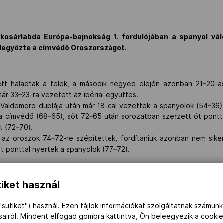
 kosárlabda Európa-bajnokság 1. fordulójában a spanyol vál
 legyőzte a címvédő Oroszországot.
llett haladtak a felek, a második negyed elején azonban 21–20-
már 33–23-ra vezetett az ibériai együttes.
aldemoro duplája után már 18-cal vezettek a spanyolok (54–36),
 a címvédő (68–65), sőt 72–65 után sorozatban szerzett öt pontt
t (72–70).
az oroszok 74–72-re szépítettek, fordítaniuk azonban nem siker
öt ponttal nyertek a spanyolok (77–72).
rforma, a két évvel ezelőtti bronzérmes, jelenlegi házigazda Fra
iket használ
 Európa-bajnokságot a legutóbbi kontinensviadal ezüstérmes
"sütiket") használ. Ezen fájlok információkat szolgáltatnak számunk
ásairól. Mindent elfogad gombra kattintva, Ön beleegyezik a cookie