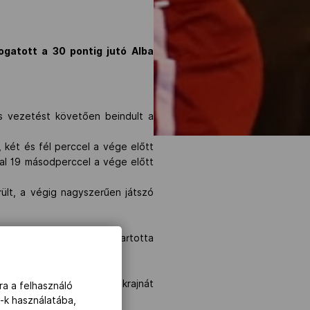
ogatott a 30 pontig jutó Alba
as vezetést követően beindult a
 két és fél perccel a vége előtt
al 19 másodperccel a vége előtt
ült, a végig nagyszerűen játszó
nciaország 40 pont alatt tartotta
e, Törökország, amely Ukrajnát
ra a felhasználó
-k használatába,