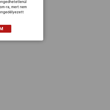
lengedhetetlenül
com-ra, mert nem
z engedélyezett
OM