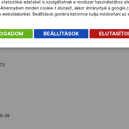
 statisztikai adatokat is szolgáltatnak a rendszer használatához e
SÁG
 Amennyiben minden cookie-t elutasít, akkor átirányítjuk a google.
 a weboldalunkat. Beállítások gombra kattintva tudja módosítani a
,1 forduló
FOGADOM
BEÁLLÍTÁSOK
ELUTASÍT
–72
60–39