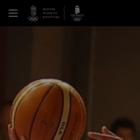
UGRÁS A TARTALOMRA »
Hírek
Galéria
Dakar 2026
Los Angeles 2028
MOB
Kettőskarrier-program