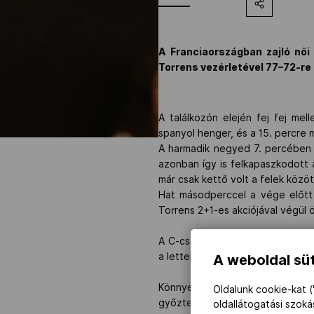
A Franciaországban zajló női
Torrens vezérletével 77–72-re
A találkozón elején fej fej me
spanyol henger, és a 15. percre 
A harmadik negyed 7. percében V
azonban így is felkapaszkodott
már csak kettő volt a felek közöt
Hat másodperccel a vége előtt 
Torrens 2+1-es akciójával végül 
A C-csoportban nem borult a papí
a letteket.
A weboldal süt
Könnyed győzelemmel kezdte az
Oldalunk cookie-kat (
győzte le 78–52-re.
oldallátogatási szok