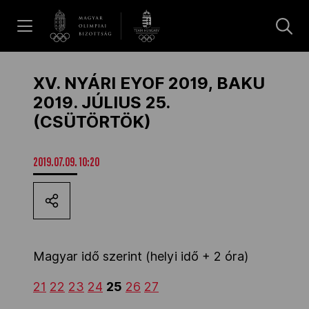
UGRÁS A TARTALOMRA »
Hírek
XV. NYÁRI EYOF 2019, BAKU
2019. JÚLIUS 25.
(CSÜTÖRTÖK)
Galéria
2019.07.09. 10:20
Dakar 2026
Los Angeles 2028
Magyar idő szerint (helyi idő + 2 óra)
MOB
21
22
23
24
25
26
27