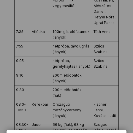
4x100m mix
Kós Hubert,
vegyesváltó
Mészáros
Dániel,
Hetyei Nóra,
Ugrai Panna
7:35
Atlétika
100m gát előfutamok
Tóth Anna
(lányok)
7:55
hétpróba, távolugrás
Szűcs
(lányok)
Szabina
9:05
hétpróba,
Szűcs
gerelyhajítás (lányok)
Szabina
9:10
200m elődöntők
(lányok)
9:30
200m elődöntők
(fiúk)
08:0-
Kerékpár
Országúti
Fischer
10:30
mezőnyverseny
Fanni,
(lányok)
Kovács Judit
08:30-
Judo
66 kg (fiúk), 63 kg
Szegedi
14:00
(lányok), selejtezők,
Dániel Gergő