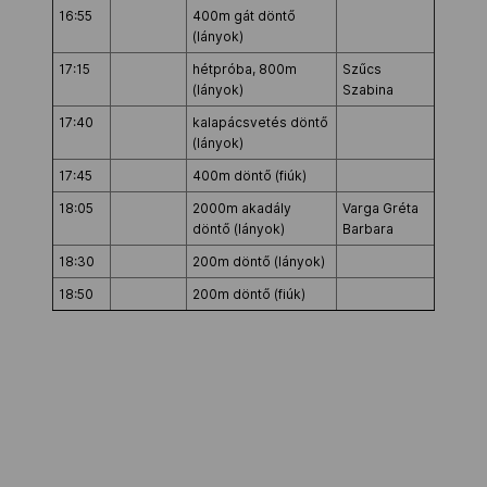
16:55
400m gát döntő
(lányok)
17:15
hétpróba, 800m
Szűcs
(lányok)
Szabina
17:40
kalapácsvetés döntő
(lányok)
17:45
400m döntő (fiúk)
18:05
2000m akadály
Varga Gréta
döntő (lányok)
Barbara
18:30
200m döntő (lányok)
18:50
200m döntő (fiúk)