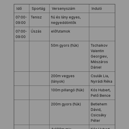
Kettőskarrier-program
Idő
Sportág
Versenyszám
Induló
07:00-
Tenisz
fiú és lány egyes,
09:00
negyeddöntők
NOB
07:00-
Úszás
előfutamok
09:00
50m gyors (fiúk)
Tschaikov
Társszervezetek
Valentin
Georgiev,
Mészáros
Dániel
OVEP
200m vegyes
Csulák Lia,
(lányok)
Nyirádi Réka
100m pillangó (fiúk)
Kós Hubert,
Adatbank
Pető Bence
200m gyors (fiúk)
Betlehem
Dávid,
Csicsáky
Péter