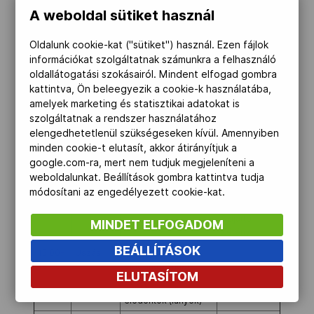
elődöntők
(66kg), Nyíri
A weboldal sütiket használ
Nikolett
(63kg)
Oldalunk cookie-kat ("sütiket") használ. Ezen fájlok
10:00-
Torna
egyéni összetett
információkat szolgáltatnak számunkra a felhasználó
12:15
(fiúk)
oldallátogatási szokásairól. Mindent elfogad gombra
kattintva, Ön beleegyezik a cookie-k használatába,
10:00-
Tenisz
fiú és lány páros,
13:00
elődöntők
amelyek marketing és statisztikai adatokat is
szolgáltatnak a rendszer használatához
14:00-
Torna
egyéni összetett
elengedhetetlenül szükségeseken kívül. Amennyiben
16:15
(lányok)
minden cookie-t elutasít, akkor átirányítjuk a
14:30-
Judo
66 kg (fiúk), 63 kg
google.com-ra, mert nem tudjuk megjeleníteni a
16:00
(lányok), döntők
weboldalunkat. Beállítások gombra kattintva tudja
módosítani az engedélyezett cookie-kat.
15:00-
Kerékpár
Országúti
Mészáros
17:30
mzőnyverseny (fiúk)
Bence,
Szijártó
MINDET ELFOGADOM
Zétény
BEÁLLÍTÁSOK
15:00-
Úszás
50m gyors
18:00
elődöntők (fiúk)
ELUTASÍTOM
200m vegyes
elődöntők (lányok)