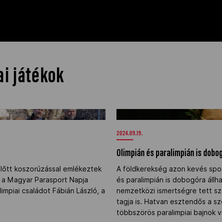
ai játékok
>
Olimpián és paralimpián is dob
2024.09.19.
Olimpián és paralimpián is dobo
lőtt koszorúzással emlékeztek
A földkerekség azon kevés sport
a a Magyar Parasport Napja
és paralimpián is dobogóra áll
impiai családot Fábián László, a
nemzetközi ismertségre tett s
tagja is. Hatvan esztendős a sz
többszörös paralimpiai bajnok v