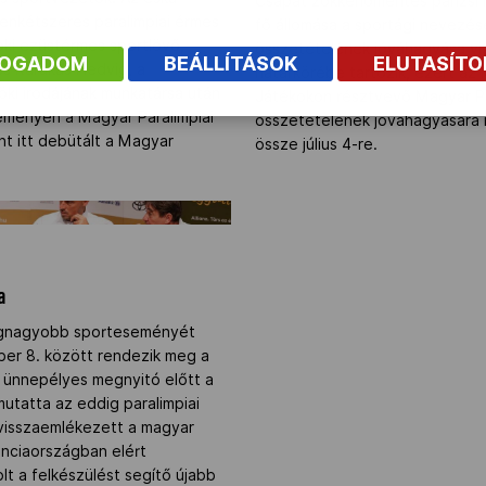
Csapat zökkenőmentes párizsi 
enkétszeres paralimpiai érmes
fő állomása a sportági nevezés
oki ezüstérmes sportlövő,
összetételének jóváhagyása v
FOGADOM
BEÁLLÍTÁSOK
ELUTASÍT
és Karakas Hedvig, a
határkörébe tartozik, ezért az 
ki irodájának munkatársa után
Játékokon résztvevő Magyar Pa
eményen a Magyar Paralimpiai
összetételének jóváhagyására r
int itt debütált a Magyar
össze július 4-re.
.
ia" />
a
egnagyobb sporteseményét
er 8. között rendezik meg a
z ünnepélyes megnyitó előtt a
utatta az eddig paralimpiai
 visszaemlékezett a magyar
anciaországban elért
t a felkészülést segítő újabb