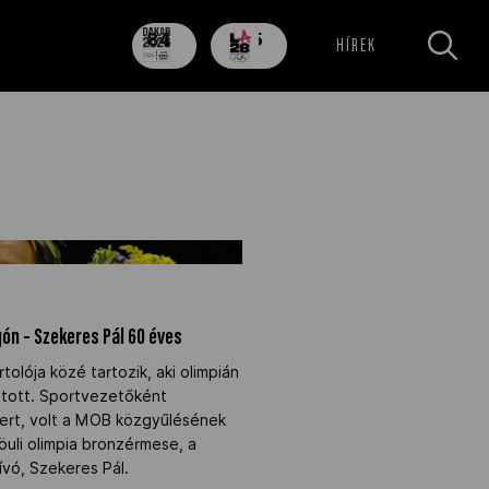
84
705
HÍREK
nap
nap
ogón – Szekeres Pál 60 éves" />
gón – Szekeres Pál 60 éves
olója közé tartozik, aki olimpián
hatott. Sportvezetőként
zert, volt a MOB közgyűlésének
öuli olimpia bronzérmese, a
ívó, Szekeres Pál.