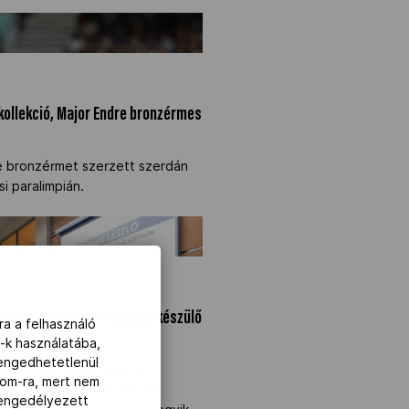
mkollekció, Major Endre
>
mkollekció, Major Endre bronzérmes
re bronzérmet szerzett szerdán
i paralimpián.
paralimpiai család Párizsba
aralimpiai család Párizsba készülő
ra a felhasználó
-k használatába,
lengedhetetlenül
mpiai Játékokra, a Magyar
com-ra, mert nem
ervezi a Magyar Paralimpiai
z engedélyezett