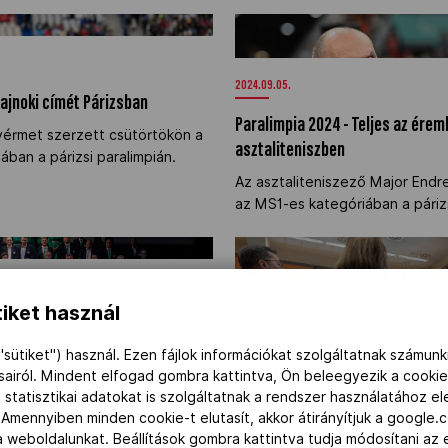
bajnoki címét Párizsban" />
Paralimpia 2024 - Teljes az ére
bronzérmes asztaliteniszben" /
2024.09.05.
bajnoki címét Párizsban
Paralimpia 2024 - Teljes az ére
yérmet szerzett csütörtökön a
asztaliteniszben
ban a párizsi paralimpián.
Az asztaliteniszező Major End
az MS1-es kategóriában a párizs
mpiai Csapat" />
Fábián László is köszöntötte a 
készülő tagjait" />
iket használ
2024.07.04.
mpiai Csapat
Fábián László is köszöntötte a p
"sütiket") használ. Ezen fájlok információkat szolgáltatnak számunk
n, megható műsor keretében
tagjait
ásairól. Mindent elfogad gombra kattintva, Ön beleegyezik a cookie
impiai Csapat sportolói, edzői,
 statisztikai adatokat is szolgáltatnak a rendszer használatához e
rei, stábtagjai, a csapatiroda
Gyűlnek a kvóták a XVII. Parali
 Amennyiben minden cookie-t elutasít, akkor átirányítjuk a google.
n résztvevő hivatalos
Paralimpiai Bizottság irodája sz
 a weboldalunkat. Beállítások gombra kattintva tudja módosítani a
és sportvezetők. Az eskü