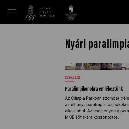
UGRÁS A TARTALOMRA »
Hírek
Nyári paralimpi
Galéria
Paralimpikonokra emlékeztünk" /
Dakar 2026
2025.02.22.
Paralimpikonokra emlékeztünk
Los Angeles 2028
Az Olimpia Parkban szombat déle
az elhunyt paralimpiai bajnokokr
MOB
alkalmából. Az eseményen a paral
MOB főtitkára köszöntötte.
Kettőskarrier-program