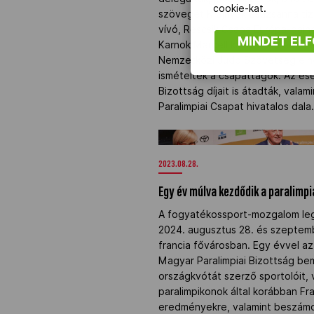
cookie-kat.
szövegét Krajnyák Zsuzsanna tiz
vívó, Rescsik Csaba Európa-bajn
MINDET EL
Karnok Marcell kajak-kenu edző 
Nemzetközi Judo Szövetség elnö
ismételték a csapattagok. Az es
Bizottság díjait is átadták, valam
Paralimpiai Csapat hivatalos dala
Egy év múlva kezdődik a paralimp
2023.08.28.
Egy év múlva kezdődik a paralimpi
A fogyatékossport-mozgalom l
2024. augusztus 28. és szeptemb
francia fővárosban. Egy évvel a
Magyar Paralimpiai Bizottság bem
országkvótát szerző sportolóit,
paralimpikonok által korábban Fr
eredményekre, valamint beszámol