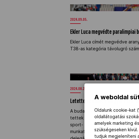
Ekler Luca megvédte paralimpiai 
NOB
2024.09.05.
Ekler Luca megvédte paralimpiai 
Társszervezetek
Ekler Luca címét megvédve aran
T38-as kategória távolugró számá
OVEP
Adatbank
Letette az esküt a Magyar Parali
2024.08.21.
A weboldal süt
Letette az esküt a Magyar Parali
Oldalunk cookie-kat (
A budapesti Eiffel Műhelyházba
oldallátogatási szok
tettek fogadalmat a Magyar Paral
amelyek marketing és
sport- és egészségügyi szakembe
szükségeseken kívül.
munkatársai, valamint a játékoko
tudjuk megjeleníteni
delegáltak, játékvezetők, bírók 