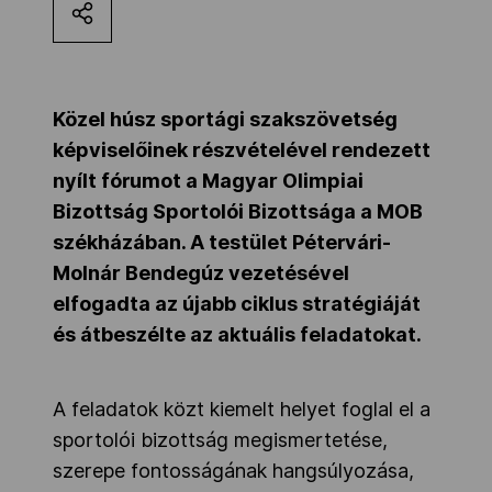
Kettőskarrier-program
NOB
Közel húsz sportági szakszövetség
képviselőinek részvételével rendezett
nyílt fórumot a Magyar Olimpiai
Társszervezetek
Bizottság Sportolói Bizottsága a MOB
székházában. A testület Pétervári-
Molnár Bendegúz vezetésével
OVEP
elfogadta az újabb ciklus stratégiáját
és átbeszélte az aktuális feladatokat.
Adatbank
A feladatok közt kiemelt helyet foglal el a
sportolói bizottság megismertetése,
szerepe fontosságának hangsúlyozása,