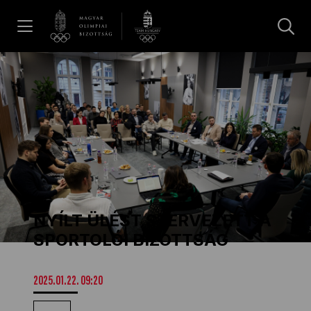
UGRÁS A TARTALOMRA »
Hírek
Galéria
Dakar 2026
NYÍLT ÜLÉST SZERVEZETT A
Los Angeles 2028
SPORTOLÓI BIZOTTSÁG
MOB
2025.01.22. 09:20