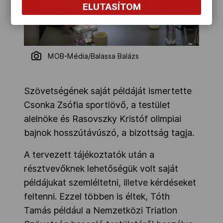
ELUTASÍTOM
MOB-Média/Balassa Balázs
Szövetségének saját példáját ismertette
Csonka Zsófia sportlövő, a testület
alelnöke és Rasovszky Kristóf olimpiai
bajnok hosszútávúszó, a bizottság tagja.
A tervezett tájékoztatók után a
résztvevőknek lehetőségük volt saját
példájukat szemléltetni, illetve kérdéseket
feltenni. Ezzel többen is éltek, Tóth
Tamás például a Nemzetközi Triatlon