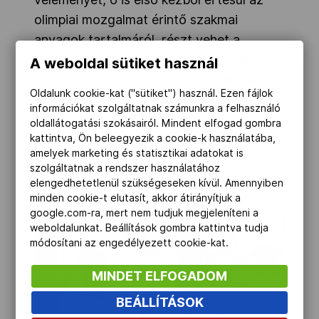
olimpiai mozgalmat érintő szakmai
anyagok tartalmáról, részt vehet a
döntésekben. Ezzel jó példát szeretnénk
A weboldal sütiket használ
mutatni a szövetségeknek. Az olimpiai
Oldalunk cookie-kat ("sütiket") használ. Ezen fájlok
sportágak szövetségeinek közel ötven
információkat szolgáltatnak számunkra a felhasználó
százalékában működik Magyarországon
oldallátogatási szokásairól. Mindent elfogad gombra
sportolói bizottság, szeretnénk, ha ez a
kattintva, Ön beleegyezik a cookie-k használatába,
amelyek marketing és statisztikai adatokat is
szám egyre nőne” – fogalmazott az
szolgáltatnak a rendszer használatához
olimpiai bajnok sportvezető.
elengedhetetlenül szükségeseken kívül. Amennyiben
minden cookie-t elutasít, akkor átirányítjuk a
google.com-ra, mert nem tudjuk megjeleníteni a
weboldalunkat. Beállítások gombra kattintva tudja
módosítani az engedélyezett cookie-kat.
MINDET ELFOGADOM
BEÁLLÍTÁSOK