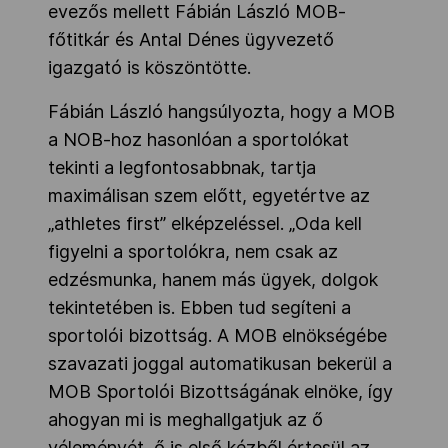
evezős mellett Fábián László MOB-
főtitkár és Antal Dénes ügyvezető
igazgató is köszöntötte.
Fábián László hangsúlyozta, hogy a MOB
a NOB-hoz hasonlóan a sportolókat
tekinti a legfontosabbnak, tartja
maximálisan szem előtt, egyetértve az
„athletes first” elképzeléssel. „Oda kell
figyelni a sportolókra, nem csak az
edzésmunka, hanem más ügyek, dolgok
tekintetében is. Ebben tud segíteni a
sportolói bizottság. A MOB elnökségébe
szavazati joggal automatikusan bekerül a
MOB Sportolói Bizottságának elnöke, így
ahogyan mi is meghallgatjuk az ő
véleményét, ő is első kézből értesül az