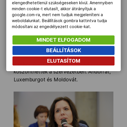
elengedhetetlenül szükségeseken kívül. Amennyiben
meg az, hogy a sportolók egy eseményen
minden cookie-t elutasít, akkor átirányítjuk a
véleményt formáljanak, akár apróbb, de
google.com-ra, mert nem tudjuk megjeleníteni a
nem félreérthető jelekkel, amely sérti a
weboldalunkat. Beállítások gombra kattintva tudja
módosítani az engedélyezett cookie-kat.
másik felet?
MINDET ELFOGADOM
A kongresszus részeként, az EOA
közgyűlésén szavaztak a tagországok az
BEÁLLÍTÁSOK
alapszabály és irányvonalak
ELUTASÍTOM
módosításáról, valamint új tagokat is
köszönthettek a szervezetben: Andorrát,
Luxemburgot és Moldovát.