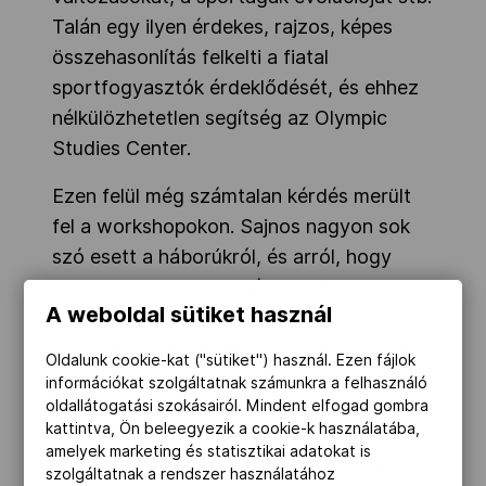
Talán egy ilyen érdekes, rajzos, képes
összehasonlítás felkelti a fiatal
sportfogyasztók érdeklődését, és ehhez
nélkülözhetetlen segítség az Olympic
Studies Center.
Ezen felül még számtalan kérdés merült
fel a workshopokon. Sajnos nagyon sok
szó esett a háborúkról, és arról, hogy
ezzel mekkora dilemmába került a
A weboldal sütiket használ
Nemzetközi Olimpiai Bizottság.
Gyakorlatilag jó döntés nincs, de reagálni
Oldalunk cookie-kat ("sütiket") használ. Ezen fájlok
mindenképpen kell. Rendkívül szenzitív a
információkat szolgáltatnak számunkra a felhasználó
oldallátogatási szokásairól. Mindent elfogad gombra
helyzet, és ha a dopping nehezen
kattintva, Ön beleegyezik a cookie-k használatába,
vizsgálható, akkor egy politikai, ideológiai
amelyek marketing és statisztikai adatokat is
hovatartozás hogyan? Hogyan előzhető
szolgáltatnak a rendszer használatához