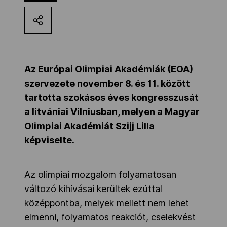
Kettőskarrier-program
NOB
Az Európai Olimpiai Akadémiák (EOA)
szervezete november 8. és 11. között
Társszervezetek
tartotta szokásos éves kongresszusát
a litvániai Vilniusban, melyen a Magyar
Olimpiai Akadémiát Szijj Lilla
OVEP
képviselte.
Adatbank
Az olimpiai mozgalom folyamatosan
változó kihívásai kerültek ezúttal
középpontba, melyek mellett nem lehet
elmenni, folyamatos reakciót, cselekvést