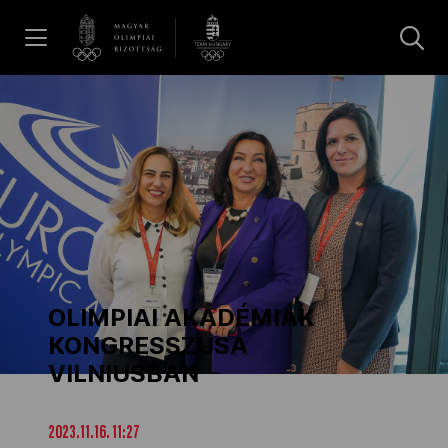
UGRÁS A TARTALOMRA »
Hírek
Galéria
Dakar 2026
OLIMPIAI AKADÉMIÁK
Los Angeles 2028
KONGRESSZUSA
VILNIUSBAN
MOB
2023.11.16. 11:27