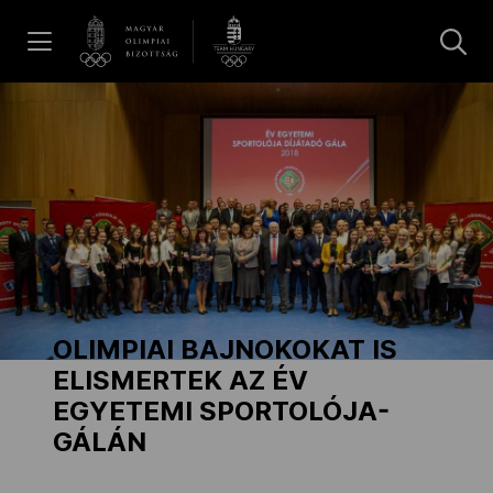
UGRÁS A TARTALOMRA »
Hírek
Galéria
Dakar 2026
OLIMPIAI BAJNOKOKAT IS
Los Angeles 2028
ELISMERTEK AZ ÉV
EGYETEMI SPORTOLÓJA-
GÁLÁN
MOB