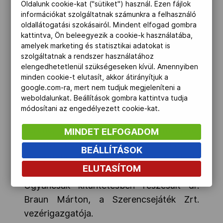
egyetemi-világbajnokságok szervezői.
Oldalunk cookie-kat ("sütiket") használ. Ezen fájlok
információkat szolgáltatnak számunkra a felhasználó
Öttusa EVB: prof. dr. Patyi András, az
oldallátogatási szokásairól. Mindent elfogad gombra
NKE volt rektora, Bretz Gyula, a MÖSZ
kattintva, Ön beleegyezik a cookie-k használatába,
elnöke, Kármán Sándor, a MÖSZ-
amelyek marketing és statisztikai adatokat is
szolgáltatnak a rendszer használatához
versenyigazgatója, dr. Horváth József, az
elengedhetetlenül szükségeseken kívül. Amennyiben
Nemzeti Közszolgálati Egyetem főtitkára.
minden cookie-t elutasít, akkor átirányítjuk a
Kajak-kenu EVB: Schmidt Gábor, az
google.com-ra, mert nem tudjuk megjeleníteni a
weboldalunkat. Beállítások gombra kattintva tudja
MKKSZ elnöke, dr. Ailer Piroska, az
módosítani az engedélyezett cookie-kat.
Neumann János Egyetem rektora, Szalay
Ferenc, Szolnok város polgármestere,
MINDET ELFOGADOM
Berényi Péter, az MKKSZ szervezési
BEÁLLÍTÁSOK
igazgatója, Rózsa József, a Szolnoki
ELUTASÍTOM
Sportcentrum Kft. ügyvezető igazgatója.
Ugyancsak kitüntetésben részesült dr.
Braun Márton, a Szerencsejáték Zrt.
vezérigazgatója.