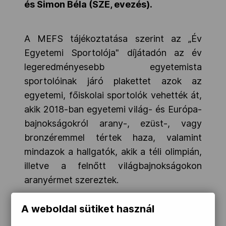
és Simon Béla (SZE, evezés).
A MEFS tájékoztatása szerint az „Év
Egyetemi Sportolója" díjátadón az év
legeredményesebb egyetemista
sportolóinak járó plakettet azok az
egyetemi, főiskolai sportolók vehették át,
akik 2018-ban egyetemi világ- és Európa-
bajnokságokról arany-, ezüst-, vagy
bronzéremmel tértek haza, valamint
mindazok a hallgatók, akik a téli olimpián,
illetve a felnőtt világbajnokságokon
aranyérmet szereztek.
Az eseményen elismerésben részesültek
A weboldal sütiket használ
továbbá a hazai kajak-kenu és öttusa