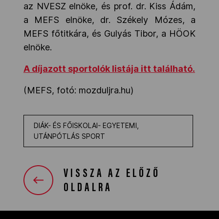
az NVESZ elnöke, és prof. dr. Kiss Ádám,
a MEFS elnöke, dr. Székely Mózes, a
MEFS főtitkára, és Gulyás Tibor, a HÖOK
elnöke.
A díjazott sportolók listája itt található.
(MEFS, fotó: mozduljra.hu)
DIÁK- ÉS FŐISKOLAI- EGYETEMI,
UTÁNPÓTLÁS SPORT
VISSZA AZ ELŐZŐ
OLDALRA