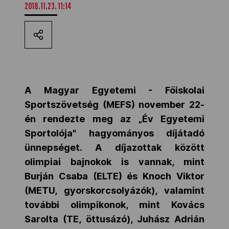
2018.11.23. 11:14
Kettőskarrier-program
NOB
A Magyar Egyetemi - Főiskolai
Társszervezetek
Sportszövetség (MEFS) november 22-
én rendezte meg az „Év Egyetemi
OVEP
Sportolója" hagyományos díjátadó
ünnepséget. A díjazottak között
olimpiai bajnokok is vannak, mint
Adatbank
Burján Csaba (ELTE) és Knoch Viktor
(METU, gyorskorcsolyázók), valamint
további olimpikonok, mint Kovács
Sarolta (TE, öttusázó), Juhász Adrián