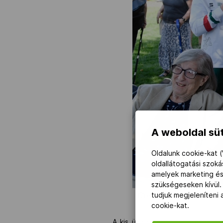
A weboldal süt
Oldalunk cookie-kat (
oldallátogatási szok
amelyek marketing és
szükségeseken kívül.
tudjuk megjeleníteni
MOB-Média/Szalmás Péter
cookie-kat.
A kis ünnepségre több száz, vív