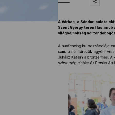
A Várban, a Sándor-palota elő
Szent György téren flashmob al
világbajnokság női tőr dobogós
A hunfencing.hu beszámolója em
sem: a női tőrözők egyéni vers
Juhász Katalin a bronzérmes. A 
szövetség elnöke és Prosits Attil