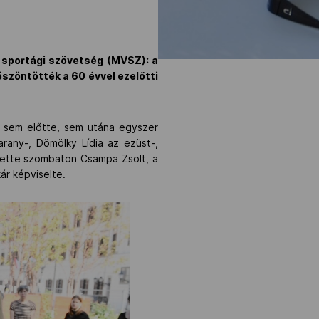
r sportági szövetség (MVSZ): a
öszöntötték a 60 évvel ezelőtti
i sem előtte, sem utána egyszer
rany-, Dömölky Lídia az ezüst-,
thette szombaton Csampa Zsolt, a
ár képviselte.