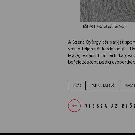
MOB-Média/Szalmás Péter
A Szent György tér parkját sport
volt a teljes női kardcsapat – 
Máté, valamint a férfi kardvá
befejezésként pedig csoportkép 
VÍVÁS
FÁBIÁN LÁSZLÓ
MAGAZ
VISSZA AZ ELŐ