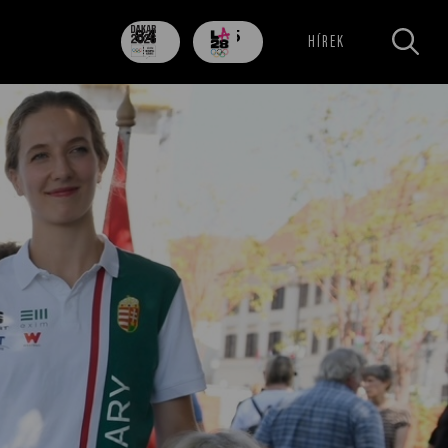
84
705
HÍREK
nap
nap