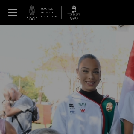
UGRÁS A TARTALOMRA »
Hírek
Galéria
Dakar 2026
Los Angeles 2028
MOB
Kettőskarrier-program