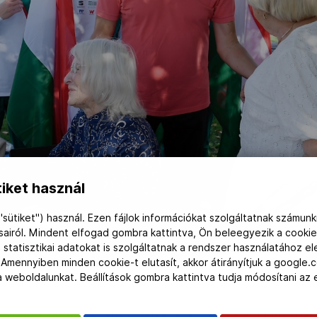
iket használ
"sütiket") használ. Ezen fájlok információkat szolgáltatnak számunk
ásairól. Mindent elfogad gombra kattintva, Ön beleegyezik a cookie
 statisztikai adatokat is szolgáltatnak a rendszer használatához e
 Amennyiben minden cookie-t elutasít, akkor átirányítjuk a google.
 a weboldalunkat. Beállítások gombra kattintva tudja módosítani a
óruhába öltözött sportoló, illetve felnőtt és korosztályos vilá