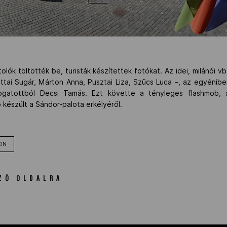
olók töltötték be, turisták készítettek fotókat. Az idei, milánói 
Battai Sugár, Márton Anna, Pusztai Liza, Szűcs Luca –, az egyéni
logatottból Decsi Tamás. Ezt követte a tényleges flashmob,
készült a Sándor-palota erkélyéről.
IN
ZŐ OLDALRA