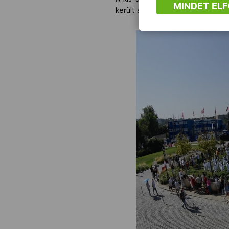
MINDET EL
került sor, akik ezt követően a 