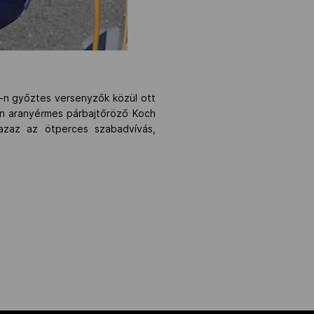
vb-n győztes versenyzők közül ott
ben aranyérmes párbajtőröző Koch
 azaz az ötperces szabadvívás,