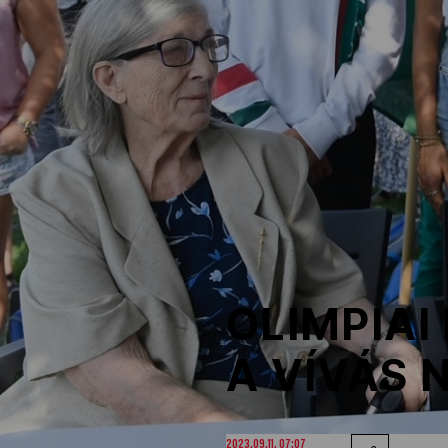
NOB
Társszervezetek
OVEP
Adatbank
OLIMPIA
A VÍVÁS 
2023.09.11. 07:07