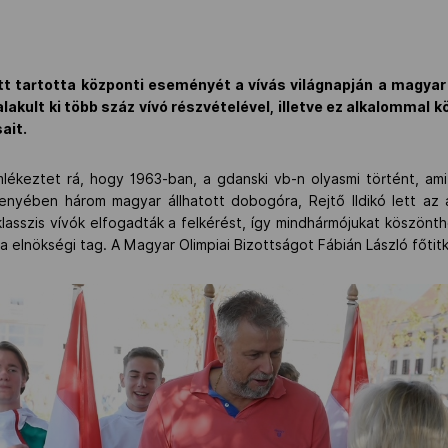
tt tartotta központi eseményét a vívás világnapján a magya
akult ki több száz vívó részvételével, illetve ez alkalommal k
ait.
lékeztet rá, hogy 1963-ban, a gdanski vb-n olyasmi történt, am
enyében három magyar állhatott dobogóra, Rejtő Ildikó lett az a
klasszis vívók elfogadták a felkérést, így mindhármójukat köszön
a elnökségi tag. A Magyar Olimpiai Bizottságot Fábián László főtitk