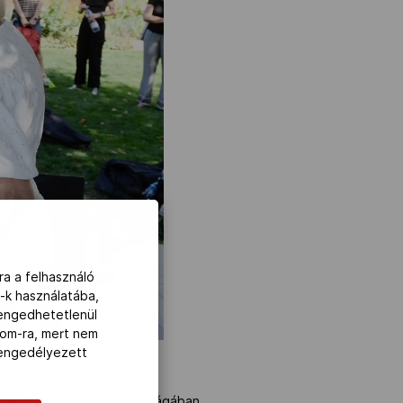
ra a felhasználó
-k használatába,
lengedhetetlenül
com-ra, mert nem
z engedélyezett
g- és Európa-bajnok társaságában