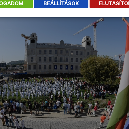
FOGADOM
BEÁLLÍTÁSOK
ELUTASÍT
korábbi nagyságok tiszteletére elénekelték a Magyar Himnuszt.