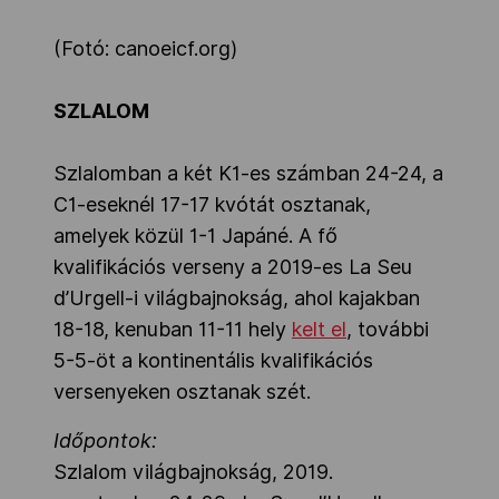
(Fotó: canoeicf.org)
SZLALOM
Szlalomban a két K1-es számban 24-24, a
C1-eseknél 17-17 kvótát osztanak,
amelyek közül 1-1 Japáné. A fő
kvalifikációs verseny a 2019-es La Seu
d’Urgell-i világbajnokság, ahol kajakban
18-18, kenuban 11-11 hely
kelt el
, további
5-5-öt a kontinentális kvalifikációs
versenyeken osztanak szét.
Időpontok:
Szlalom világbajnokság, 2019.