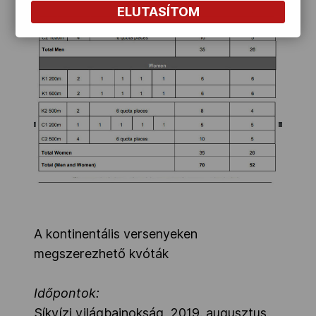
ELUTASÍTOM
A kontinentális versenyeken
megszerezhető kvóták
Időpontok:
Síkvízi világbajnokság, 2019. augusztus