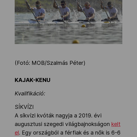
Kettőskarrier-program
NOB
Társszervezetek
(Fotó: MOB/Szalmás Péter)
OVEP
KAJAK-KENU
Kvalifikáció:
Adatbank
SÍKVÍZI
A síkvízi kvóták nagyja a 2019. évi
augusztusi szegedi világbajnokságon
kelt
el
. Egy országból a férfiak és a nők is 6-6