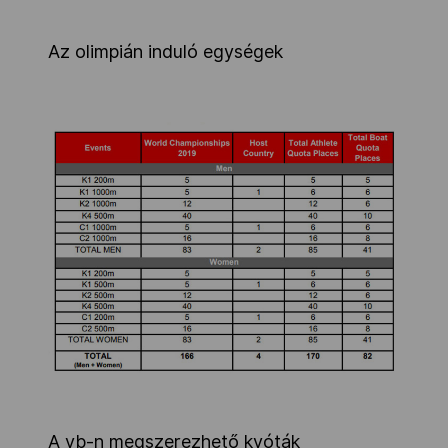
Az olimpián induló egységek
A vb-n megszerezhető kvóták