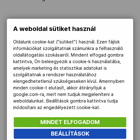
A weboldal sütiket használ
Oldalunk cookie-kat ("sütiket") használ. Ezen fájlok
információkat szolgáltatnak számunkra a felhasználó
oldallátogatási szokásairól. Mindent elfogad gombra
kattintva, Ön beleegyezik a cookie-k használatába,
amelyek marketing és statisztikai adatokat is
szolgáltatnak a rendszer használatához
elengedhetetlenül szükségeseken kívül. Amennyiben
minden cookie-t elutasít, akkor átirányítjuk a
A világkupán megszerezhető kvóták
google.com-ra, mert nem tudjuk megjeleníteni a
weboldalunkat. Beállítások gombra kattintva tudja
módosítani az engedélyezett cookie-kat.
MINDET ELFOGADOM
BEÁLLÍTÁSOK