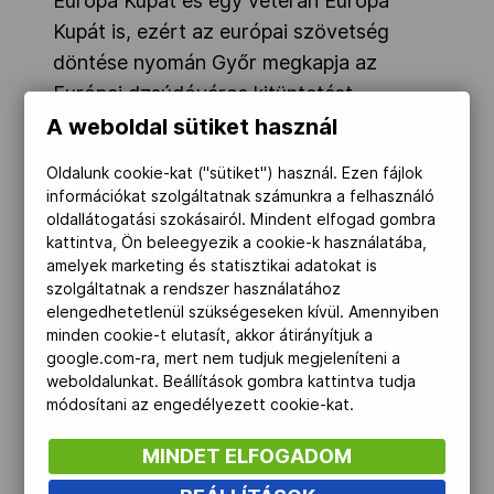
Európa Kupát és egy veterán Európa
Kupát is, ezért az európai szövetség
döntése nyomán Győr megkapja az
Európai dzsúdóváros kitüntetést.
A weboldal sütiket használ
Érdekességként, van, aki nemzetközi
viadalon küzdött már a győri tatamin,
Oldalunk cookie-kat ("sütiket") használ. Ezen fájlok
információkat szolgáltatnak számunkra a felhasználó
ilyen például Feczkó Csanád (a
oldallátogatási szokásairól. Mindent elfogad gombra
nyitóképen), aki a 2017-es Európai Ifjúsági
kattintva, Ön beleegyezik a cookie-k használatába,
Olimpiai Fesztiválon aranyérmes lett.
amelyek marketing és statisztikai adatokat is
szolgáltatnak a rendszer használatához
A magyar indulók:
elengedhetetlenül szükségeseken kívül. Amennyiben
minden cookie-t elutasít, akkor átirányítjuk a
férfiak:
google.com-ra, mert nem tudjuk megjeleníteni a
60 kg: Feczkó Csanád (Nippon Sport JC),
weboldalunkat. Beállítások gombra kattintva tudja
Andrási Márton (Mogyi-Bajai JC), Naji
módosítani az engedélyezett cookie-kat.
Dávid (Kaposvári USE)
MINDET ELFOGADOM
66 kg: Pongrácz Bence (VSD), Gombás