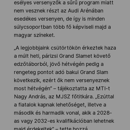
esélyes versenyzők a sűrű program miatt
nem vesznek részt az Audi Arénában
esedékes versenyen, de így is minden
súlycsoportban több fő képviseli majd a
magyar színeket.
„A legjobbjaink csütörtökön érkeztek haza
a múlt heti, párizsi Grand Slamet követő
edzőtáborból, jövő hétvégén pedig a
rengeteg pontot adó bakui Grand Slam
következik, ezért ők nem versenyeznek
most hétvégén” – tájékoztatta az MTI-t
Nagy András, az MJSZ főtitkára. „Ezúttal
a fiatalok kapnak lehetőséget, illetve a
második és harmadik vonal, akik a 2028-
as vagy 2032-es kvalifikációban lehetnek
majd érdekeltek” – tette hozzá.