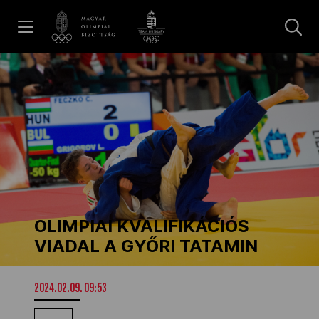
UGRÁS A TARTALOMRA »
Hírek
Galéria
Dakar 2026
OLIMPIAI KVALIFIKÁCIÓS
Los Angeles 2028
VIADAL A GYŐRI TATAMIN
MOB
2024.02.09. 09:53