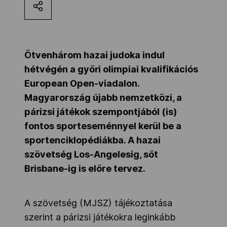
Kettőskarrier-program
NOB
Ötvenhárom hazai judoka indul
hétvégén a győri olimpiai kvalifikációs
European Open-viadalon.
Társszervezetek
Magyarország újabb nemzetközi, a
párizsi játékok szempontjából (is)
fontos sporteseménnyel kerül be a
OVEP
sportenciklopédiákba. A hazai
szövetség Los-Angelesig, sőt
Adatbank
Brisbane-ig is előre tervez.
A szövetség (MJSZ) tájékoztatása
szerint a párizsi játékokra leginkább