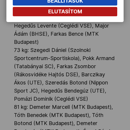
BEÁLLÍTÁSOK
Bálint (UTE), Vida András (Győri AC),
Máthé Bence (BHSE), Gábor Áron (MTK
ELUTASÍTOM
Budapest), Kollár Sebestyén (BHSE),
Hegedűs Levente (Ceglédi VSE), Major
Ádám (BHSE), Farkas Bence (MTK
Budapest)
73 kg: Szegedi Dániel (Szolnoki
Sportcentrum-Sportiskola), Pokk Armand
(Tatabányai SC), Farkas Zsombor
(Rákosvidéke Hajtós DSE), Barczikay
Ákos (UTE), Szeredás Botond (Nippon
Sport JC), Hegedűs Bendegúz (UTE),
Pomázi Dominik (Ceglédi VSE)
81 kg: Demeter Marcell (MTK Budapest),
Tóth Benedek (MTK Budapest), Tóth
Botond (MTK Budapest), Demeter