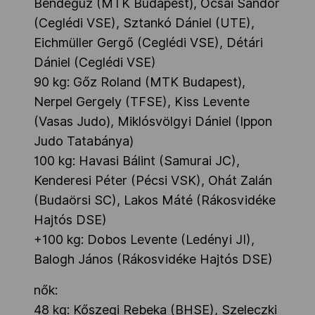
Bendegúz (MTK Budapest), Ócsai Sándor
(Ceglédi VSE), Sztankó Dániel (UTE),
Eichmüller Gergő (Ceglédi VSE), Détári
Dániel (Ceglédi VSE)
90 kg: Gőz Roland (MTK Budapest),
Nerpel Gergely (TFSE), Kiss Levente
(Vasas Judo), Miklósvölgyi Dániel (Ippon
Judo Tatabánya)
100 kg: Havasi Bálint (Samurai JC),
Kenderesi Péter (Pécsi VSK), Ohát Zalán
(Budaörsi SC), Lakos Máté (Rákosvidéke
Hajtós DSE)
+100 kg: Dobos Levente (Ledényi JI),
Balogh János (Rákosvidéke Hajtós DSE)
nők:
48 kg: Kőszegi Rebeka (BHSE), Szeleczki