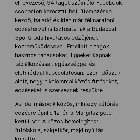
elnevezésű, 94 tagot számláló Facebook-
csoporton keresztül heti ütemezéssel
kezdő, haladó és idén már félmaratoni
edzéstervet is biztosítanak a Budapest
Sportiroda hivatásos edzőjének
közreműködésével. Emellett a tagok
hasznos tanácsokat, tippeket kapnak
táplálkozással, egészséggel és
életmóddal kapcsolatosan. Ezen időszak
alatt, négy alkalommal közös futásokat,
edzéseket is szerveznek részükre.
Az idei második közös, mintegy kétórás
edzésre április 12-én a Margitszigeten
került sor. A közös bemelegítést
futóiskola, szigetkör, majd nyújtás
követte.