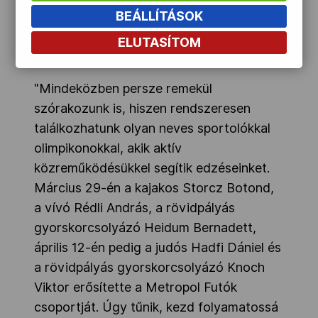
BEÁLLÍTÁSOK
minél több partnerüket szeretnék
mozgásra csábítani, megismertetni velük
ELUTASÍTOM
a közös felkészülés és futás örömét.
"Mindeközben persze remekül
szórakozunk is, hiszen rendszeresen
találkozhatunk olyan neves sportolókkal
olimpikonokkal, akik aktív
közreműködésükkel segítik edzéseinket.
Március 29-én a kajakos Storcz Botond,
a vívó Rédli András, a rövidpályás
gyorskorcsolyázó Heidum Bernadett,
április 12-én pedig a judós Hadfi Dániel és
a rövidpályás gyorskorcsolyázó Knoch
Viktor erősítette a Metropol Futók
csoportját. Úgy tűnik, kezd folyamatossá