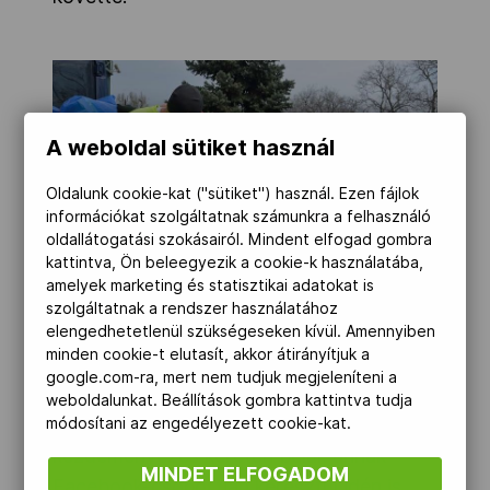
A weboldal sütiket használ
Oldalunk cookie-kat ("sütiket") használ. Ezen fájlok
információkat szolgáltatnak számunkra a felhasználó
oldallátogatási szokásairól. Mindent elfogad gombra
kattintva, Ön beleegyezik a cookie-k használatába,
amelyek marketing és statisztikai adatokat is
szolgáltatnak a rendszer használatához
elengedhetetlenül szükségeseken kívül. Amennyiben
minden cookie-t elutasít, akkor átirányítjuk a
google.com-ra, mert nem tudjuk megjeleníteni a
A projekt vezetője a mob.hu-nak
weboldalunkat. Beállítások gombra kattintva tudja
elmondta, a Metropol Futója-
módosítani az engedélyezett cookie-kat.
kezdeményezés keretén belül, annak
MINDET ELFOGADOM
Facebook-csoportján keresztül idén is