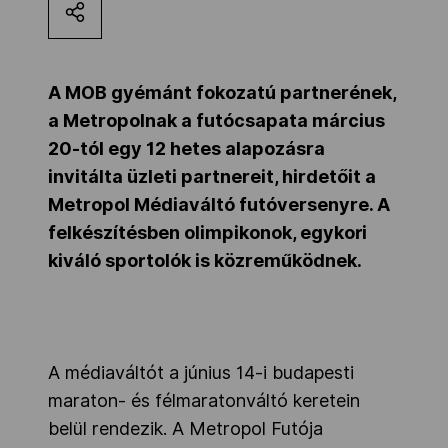
Kettőskarrier-program
A MOB gyémánt fokozatú partnerének,
NOB
a
Metropolnak a futócsapata március
20-tól egy 12 hetes alapozásra
invitálta üzleti partnereit, hirdetőit a
Társszervezetek
Metropol Médiaváltó futóversenyre. A
felkészítésben olimpikonok, egykori
OVEP
kiváló sportolók is közreműködnek.
Adatbank
A médiaváltót a
június 14-i
budapesti
maraton- és félmaratonváltó keretein
belül rendezik. A Metropol Futója