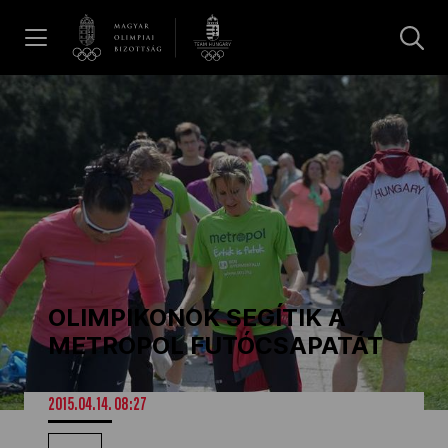
UGRÁS A TARTALOMRA »
Hírek
Galéria
Dakar 2026
OLIMPIKONOK SEGÍTIK A
Los Angeles 2028
METROPOL FUTÓCSAPATÁT
MOB
2015.04.14. 08:27