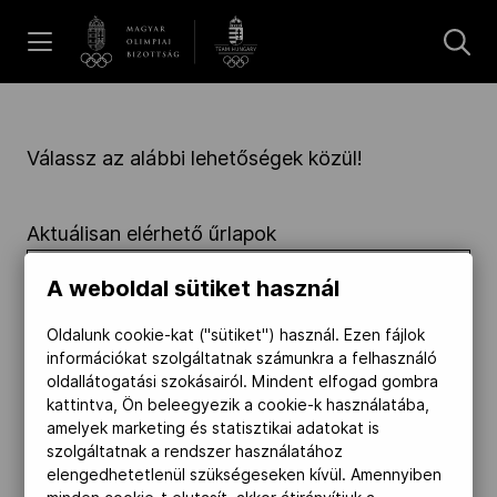
UGRÁS A TARTALOMRA »
Hírek
Válassz az alábbi lehetőségek közül!
Galéria
Aktuálisan elérhető űrlapok
Dakar 2026
A weboldal sütiket használ
Oldalunk cookie-kat ("sütiket") használ. Ezen fájlok
információkat szolgáltatnak számunkra a felhasználó
Los Angeles 2028
oldallátogatási szokásairól. Mindent elfogad gombra
kattintva, Ön beleegyezik a cookie-k használatába,
amelyek marketing és statisztikai adatokat is
MOB
szolgáltatnak a rendszer használatához
elengedhetetlenül szükségeseken kívül. Amennyiben