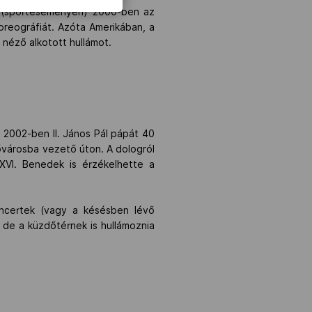
ot (sporteseményen) 2000-ben az
oreográfiát. Azóta Amerikában, a
néző alkotott hullámot.
 2002-ben II. János Pál pápát 40
ővárosba vezető úton. A dologról
 XVI. Benedek is érzékelhette a
koncertek (vagy a késésben lévő
, de a küzdőtérnek is hullámoznia