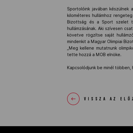
Sportolóink javában készülnek a
kilométeres hullámhoz rengeteg 
Bizottság és a Sport szelet t
hullámzásának. Aki szívesen csa
követve rögzítse saját hullámzó
mindenkit a Magyar Olimpiai Bizo
„Meg kellene mutatnunk olimpiko
tette hozzá a MOB elnöke.
Kapcsolódjunk be minél többen,
VISSZA AZ ELŐ