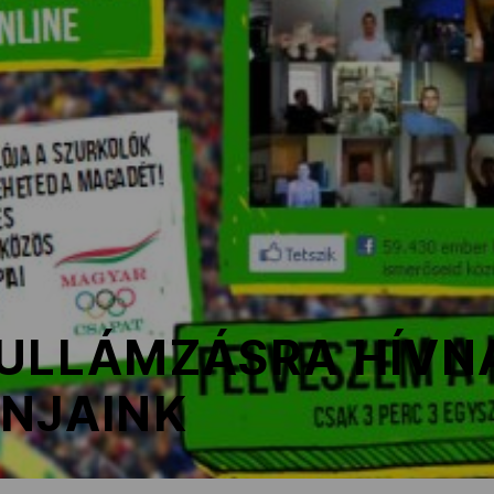
HULLÁMZÁSRA HÍVN
ONJAINK