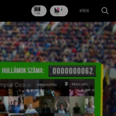
84
705
HÍREK
nap
nap