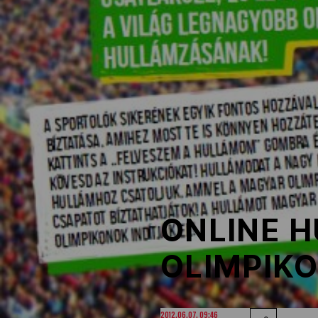
NOB
Társszervezetek
OVEP
Adatbank
ONLINE 
OLIMPIK
2012.06.07. 09:46