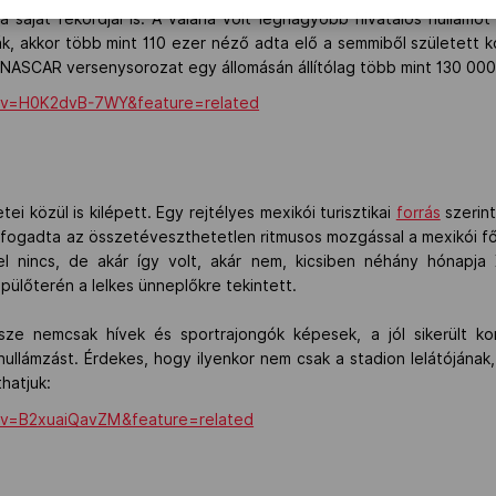
 saját rekordjai is. A valaha volt legnagyobb hivatalos hullám
ák, akkor több mint 110 ezer néző adta elő a semmiből született k
NASCAR versenysorozat egy állomásán állítólag több mint 130 000 
?v=H0K2dvB-7WY&feature=related
ei közül is kilépett. Egy rejtélyes mexikói turisztikai
forrás
szerint
fogadta az összetéveszthetetlen ritmusos mozgással a mexikói f
l nincs, de akár így volt, akár nem, kicsiben néhány hónapja
pülőterén a lelkes ünneplőkre tekintett.
rsze nemcsak hívek és sportrajongók képesek, a jól sikerült 
hullámzást. Érdekes, hogy ilyenkor nem csak a stadion lelátójának
hatjuk:
?v=B2xuaiQavZM&feature=related