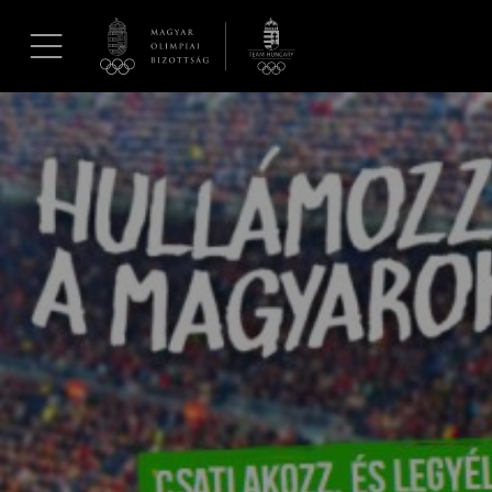
UGRÁS A TARTALOMRA »
Hírek
Galéria
Dakar 2026
Los Angeles 2028
MOB
Kettőskarrier-program