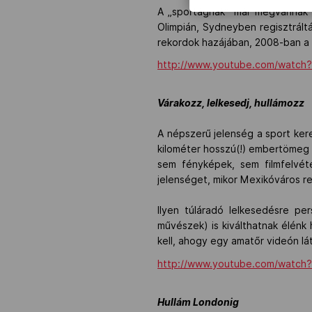
A „sportágnak” már megvannak a
Olimpián, Sydneyben regisztrált
rekordok hazájában, 2008-ban a 
http://www.youtube.com/watch
Várakozz, lelkesedj, hullámozz
A népszerű jelenség a sport keret
kilométer hosszú(!) embertömeg 
sem fényképek, sem filmfelvéte
jelenséget, mikor Mexikóváros re
Ilyen túláradó lelkesedésre pe
művészek) is kiválthatnak élénk 
kell, ahogy egy amatőr videón lát
http://www.youtube.com/watch
Hullám Londonig