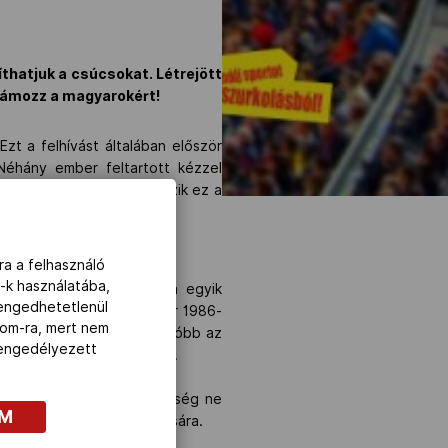
thatjuk a csúcsokat. Létrejött
llámozz a magyarokért!
zt a felhívást általában először
Néhány ember feltartott kézzel
adionon. De honnan származik ez a
ra a felhasználó
-k használatába,
4-es Los Angeles-i olimpia egyik
lengedhetetlenül
vált igazán ismertté, amikor 1986-
com-ra, mert nem
alálásának dicsőségéért utóbb az
z engedélyezett
anul „mexikói hullám” lett.
mény, ahol a lelkes közönség ne
OM
akár önmaga szórakoztatására.