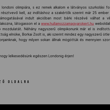
 londoni olimpiára, s ez remek alkalom e látványos szurkolási 
résztvevő kell, az indításhoz a szakértők szerint már 25 ember 
ámogatásával indult akcióban most bárki részévé válhat a vi
tlakozna, látogasson el a
www.hullamozzamagyarokert.hu
weboldal
 mozdulatát. Néhány nagyszerű olimpikonunk már el is indította
ttság elnöke, Borkai Zsolt is, aki szerint mindez egy nagyszerű öt
njainknak, hogy milyen sokan állnak mögöttük és mennyien szorí
 hogy lelkesedésünk egészen Londonig érjen!
ZŐ OLDALRA