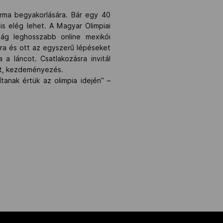
forma begyakorlására. Bár egy 40
is elég lehet. A Magyar Olimpiai
lág leghosszabb online mexikói
ra és ott az egyszerű lépéseket
 a láncot. Csatlakozásra invitál
let, kezdeményezés.
tanak értük az olimpia idején” –