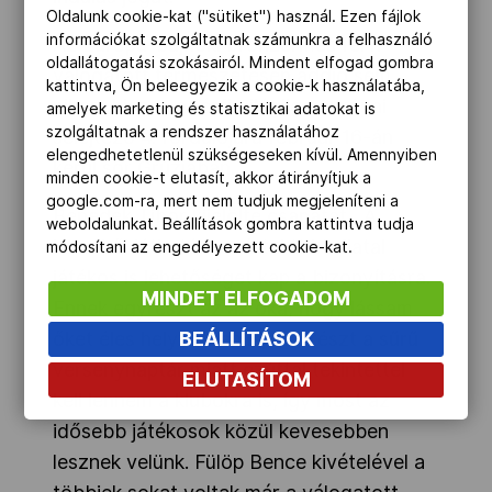
Oldalunk cookie-kat ("sütiket") használ. Ezen fájlok
információkat szolgáltatnak számunkra a felhasználó
Az Európa-bajnoki bronzérmes férfi
oldallátogatási szokásairól. Mindent elfogad gombra
válogatott természetesen addig sem
kattintva, Ön beleegyezik a cookie-k használatába,
pihen, hiszen a f
érfi világliga európai
amelyek marketing és statisztikai adatokat is
szolgáltatnak a rendszer használatához
selejtező 4. fordulójára február 16-án
elengedhetetlenül szükségeseken kívül. Amennyiben
kerül sor Grúziában.
minden cookie-t elutasít, akkor átirányítjuk a
google.com-ra, mert nem tudjuk megjeleníteni a
Benedek Tibor
kijelölte csapatát.
„A
weboldalunkat. Beállítások gombra kattintva tudja
keretből láthatóm ezúttal több fiatal
módosítani az engedélyezett cookie-kat.
játékos is lehetőséget kap a bizonyításra.
MINDET ELFOGADOM
Ennek egyrészt az az oka, hogy lássam
BEÁLLÍTÁSOK
őket éles helyzetben is, másrészt a sűrű
versenynaptár miatt ezúttal tekintettel
ELUTASÍTOM
kell lennem a klubokra is, így most az
idősebb játékosok közül kevesebben
lesznek velünk. Fülöp Bence kivételével a