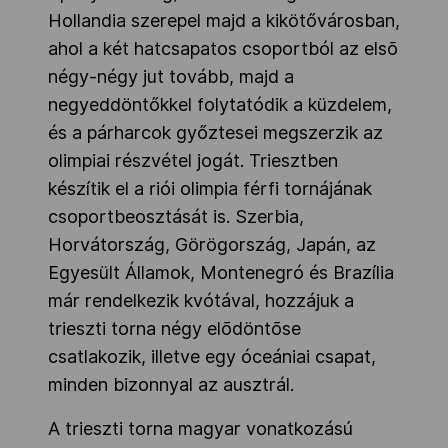
Hollandia szerepel majd a kikötővárosban,
ahol a két hatcsapatos csoportból az elsõ
négy-négy jut tovább, majd a
negyeddöntőkkel folytatódik a küzdelem,
és a párharcok győztesei megszerzik az
olimpiai részvétel jogát. Triesztben
készítik el a riói olimpia férfi tornájának
csoportbeosztását is. Szerbia,
Horvátország, Görögország, Japán, az
Egyesült Államok, Montenegró és Brazília
már rendelkezik kvótával, hozzájuk a
trieszti torna négy elõdöntõse
csatlakozik, illetve egy óceániai csapat,
minden bizonnyal az ausztrál.
A trieszti torna magyar vonatkozású