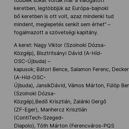
többiek sokat voltak már a válogatott
keretben, legtöbbjük az Európa-bajnoki
bő keretben is ott volt, azaz mindenki tud
mindent, meglepetés senkit sem érhet”
–
fogalmazott a szövetségi kapitány.
A keret: Nagy
Viktor (Szolnoki Dózsa-
Közgép),
Bisztritsányi
Dávid (A-Híd-
OSC-Újbuda) –
kapusok;
Bátori
Bence,
Salamon
Ferenc,
Decke
(A-Híd-OSC-
Újbuda),
JansikDávid, Vámos Márton, Fülöp Ben
(Szolnoki Dózsa-
Közgép),Bedő Krisztián, Zalánki Gergő
(ZF-Eger), Manhercz Krisztián
(ContiTech-Szeged-
Diapolo), Tóth Márton (Ferencváros-PQS