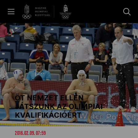
UGRÁS A TARTALOMRA »
Hírek
Galéria
Dakar 2026
ÖT NEMZET ELLEN
Los Angeles 2028
JÁTSZUNK AZ OLIMPIAI
KVALIFIKÁCIÓÉRT
MOB
2016.02.09. 07:59