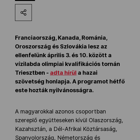
Kettőskarrier-program
NOB
Franciaország, Kanada, Románia,
Oroszország és Szlovákia lesz az
ellenfelünk április 3. és 10. között a
Társszervezetek
vízilabda olimpiai kvalifikációs tornán
Triesztben -
adta hírül
a hazai
OVEP
szövetség honlapja. A programot hétfő
este hozták nyilvánosságra.
Adatbank
A magyarokkal azonos csoportban
szereplő együtteseken kívül Olaszország,
Kazahsztán, a Dél-Afrikai Köztársaság,
Spanyolország, Németország és