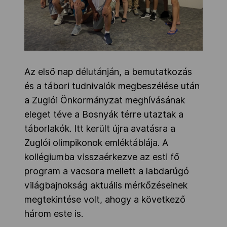
Az első nap délutánján, a bemutatkozás
és a tábori tudnivalók megbeszélése után
a Zuglói Önkormányzat meghívásának
eleget téve a Bosnyák térre utaztak a
táborlakók. Itt került újra avatásra a
Zuglói olimpikonok emléktáblája. A
kollégiumba visszaérkezve az esti fő
program a vacsora mellett a labdarúgó
világbajnokság aktuális mérkőzéseinek
megtekintése volt, ahogy a következő
három este is.