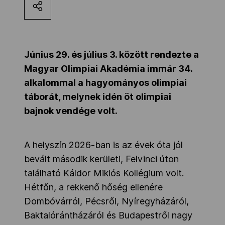
Kettőskarrier-program
NOB
Június 29. és július 3. között rendezte a
Magyar Olimpiai Akadémia immár 34.
alkalommal a hagyományos olimpiai
Társszervezetek
táborát, melynek idén öt olimpiai
bajnok vendége volt.
OVEP
A helyszín 2026-ban is az évek óta jól
bevált második kerületi, Felvinci úton
Adatbank
található Káldor Miklós Kollégium volt.
Hétfőn, a rekkenő hőség ellenére
Dombóvárról, Pécsről, Nyíregyházáról,
Baktalórántházáról és Budapestről nagy