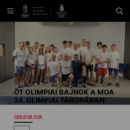
UGRÁS A TARTALOMRA »
Hírek
Galéria
Dakar 2026
ÖT OLIMPIAI BAJNOK A MOA
Los Angeles 2028
34. OLIMPIAI TÁBORÁBAN
MOB
2026.07.09. 11:04