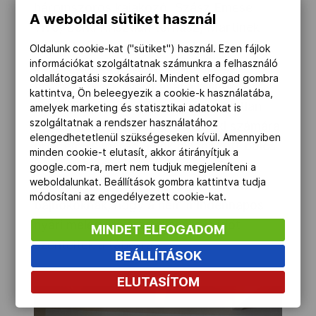
háromszoros kajakozó, Szász Emese
A weboldal sütiket használ
vívó, Berki Krisztián tornász, Martinek
János kétszeres öttusázó és Lőrincz
Oldalunk cookie-kat ("sütiket") használ. Ezen fájlok
információkat szolgáltatnak számunkra a felhasználó
Tamás birkózó olimpiai bajnokkal. A
oldallátogatási szokásairól. Mindent elfogad gombra
beszélgetések alkalmával a bajnokok
kattintva, Ön beleegyezik a cookie-k használatába,
részéről nem maradt megválaszolatlan
amelyek marketing és statisztikai adatokat is
szolgáltatnak a rendszer használatához
kérdés a kérdezők felé. Mindenki számára
elengedhetetlenül szükségeseken kívül. Amennyiben
örök emlék marad a sok elhangzott bölcs
minden cookie-t elutasít, akkor átirányítjuk a
gondolat, az aláírt képek, valamint az
google.com-ra, mert nem tudjuk megjeleníteni a
weboldalunkat. Beállítások gombra kattintva tudja
együtt készített fotók. Külön köszönet a
módosítani az engedélyezett cookie-kat.
bajnokoknak, hogy a nem mindennapos
nyári meleg időjárás ellenére is időt
MINDET ELFOGADOM
szenteltek a táborra.
BEÁLLÍTÁSOK
ELUTASÍTOM