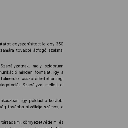
tatót egyszerűsített le egy 350
számára további átfogó szakmai
Szabályzatnak, mely szigorúan
unikáció minden formáját, így a
felmerülő összeférhetetlenségi
agatartási Szabályzat mellett el
kaszban, így például a korábbi
ság továbbá átvállalja számos, a
 társadalmi, környezetvédelmi és