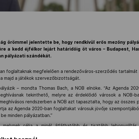
ág örömmel jelentette be, hogy rendkívül erős mezőny pályá
e a kedd éjfélkor lejárt határidőig öt város – Budapest, Ha
an pályázati szándékát.
 foglaltaknak megfelelően a rendezőváros-szerződés tartalmát s
atja majd a játékok szervezőbizottságát.
os pályázik – mondta Thomas Bach, a NOB elnöke. “Az Agenda 20
eghívásnak tekinthető, melyre az érdeklődő városok a NOB-b
 meghívásos rendszerben a NOB azt tapasztalta, hogy az összes p
rtja az Agenda 2020-ban foglaltakat városuk jövője szempontjából
 be minden pályázatban.”
melynek célja a minél átláthatóbb és tisztább lebonyolítás
zati folyamattal kapcsolatos dokumentumot.