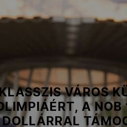
KLASSZIS VÁROS K
OLIMPIÁÉRT, A NOB 
D DOLLÁRRAL TÁMO