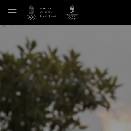
UGRÁS A TARTALOMRA »
Hírek
Galéria
Dakar 2026
Los Angeles 2028
MOB
Kettőskarrier-program