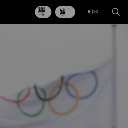
86
707
HÍREK
nap
nap