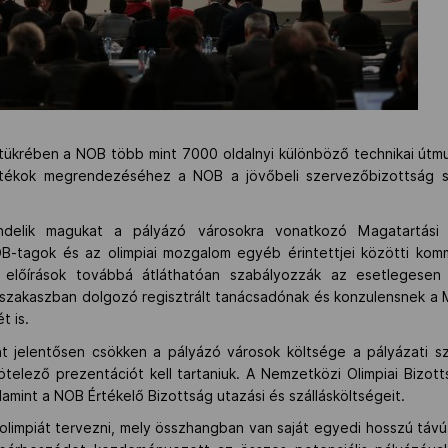
krében a NOB több mint 7000 oldalnyi különböző technikai útmu
 játékok megrendezéséhez a NOB a jövőbeli szervezőbizottság 
endelik magukat a pályázó városokra vonatkozó Magatartási 
-tagok és az olimpiai mozgalom egyéb érintettjei közötti komm
 előírások továbbá átláthatóan szabályozzák az esetlegesen 
 szakaszban dolgozó regisztrált tanácsadónak és konzulensnek a M
t is.
jelentősen csökken a pályázó városok költsége a pályázati sza
ötelező prezentációt kell tartaniuk. A Nemzetközi Olimpiai Bizott
lamint a NOB Értékelő Bizottság utazási és szállásköltségeit.
olimpiát tervezni, mely összhangban van saját egyedi hosszú távú