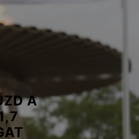
ÜZD A
1,7
GAT