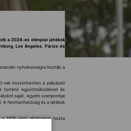
zik a 2024-es olimpiai játékok
mburg, Los Angeles, Párizs és
zerdán nyilvánosságra hozták; a
20-nak köszönhetően a pályázati
al történő együttműködéssel és
ályázó saját, egyéni szempontjai
. A fenntarthatóság és a játékok
, a NOB első alkalommal hozta