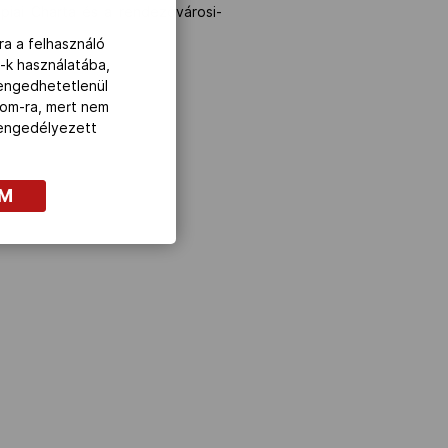
piai Charta és a rendezővárosi-
ra a felhasználó
-k használatába,
lengedhetetlenül
com-ra, mert nem
z engedélyezett
OM