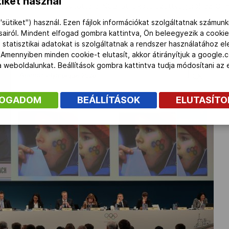
iket használ
 város egyben biztosította a NOB-ot elkötelezettségéről az Olim
"sütiket") használ. Ezen fájlok információkat szolgáltatnak számunk
ásairól. Mindent elfogad gombra kattintva, Ön beleegyezik a cookie
 statisztikai adatokat is szolgáltatnak a rendszer használatához e
 Amennyiben minden cookie-t elutasít, akkor átirányítjuk a google.
 a weboldalunkat. Beállítások gombra kattintva tudja módosítani a
FOGADOM
BEÁLLÍTÁSOK
ELUTASÍT