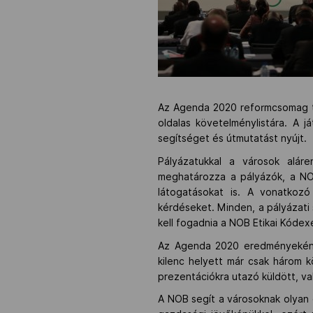
Az Agenda 2020 reformcsomag tü
oldalas követelménylistára. A
segítséget és útmutatást nyújt.
Pályázatukkal a városok alár
meghatározza a pályázók, a NOB
látogatásokat is. A vonatkozó
kérdéseket. Minden, a pályázati
kell fogadnia a NOB Etikai Kódexé
Az Agenda 2020 eredményeként 
kilenc helyett már csak három k
prezentációkra utazó küldött, va
A NOB segít a városoknak olyan 