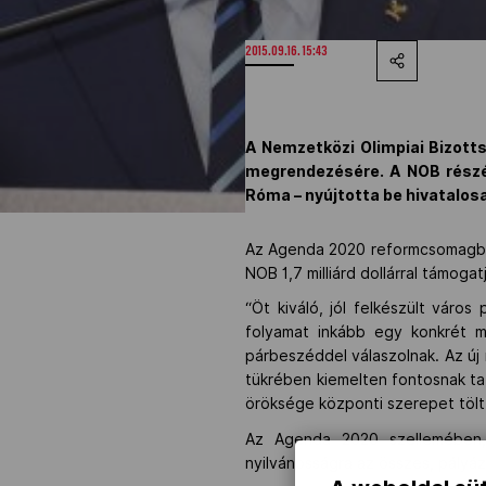
2015.09.16. 15:43
A Nemzetközi Olimpiai Bizotts
megrendezésére. A NOB részér
Róma – nyújtotta be hivatalos
Az Agenda 2020 reformcsomagban
NOB 1,7 milliárd dollárral támog
“Öt kiváló, jól felkészült vár
folyamat inkább egy konkrét m
párbeszéddel válaszolnak. Az új
tükrében kiemelten fontosnak ta
öröksége központi szerepet tölt
Az Agenda 2020 szellemében, 
nyilvánosságra az összes, pályá