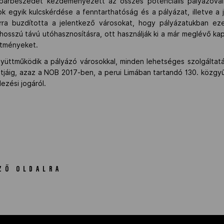
 párbeszédet kezdeményezett az összes potenciális pályázóval
ok egyik kulcskérdése a fenntarthatóság és a pályázat, illetve 
ra buzdította a jelentkező városokat, hogy pályázatukban ezek
 hosszú távú utóhasznosításra, ott használják ki a már meglévő kap
ítményeket.
yüttműködik a pályázó városokkal, minden lehetséges szolgáltat
áig, azaz a NOB 2017-ben, a perui Limában tartandó 130. közgyű
ezési jogáról.
ZŐ OLDALRA