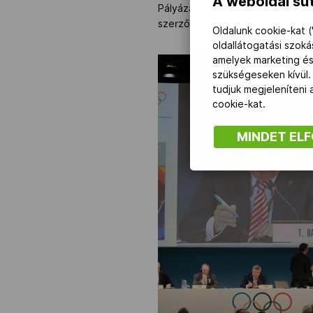
A weboldal süt
Pályázatukkal az öt jelentkező
szerződésben foglaltak iránt.
Oldalunk cookie-kat (
oldallátogatási szok
amelyek marketing és
szükségeseken kívül.
tudjuk megjeleníteni
cookie-kat.
MINDET EL