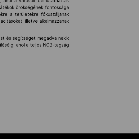
, ahol a városok bemutathatták
a játékok örökségének fontossága
re a területekre fókuszáljanak
acitásokat, illetve alkalmazzanak
ást és segítséget megadva nekik
léséig, ahol a teljes NOB-tagság