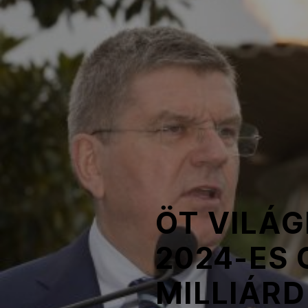
NOB
Társszervezetek
OVEP
Adatbank
ÖT VILÁG
2024-ES 
MILLIÁR