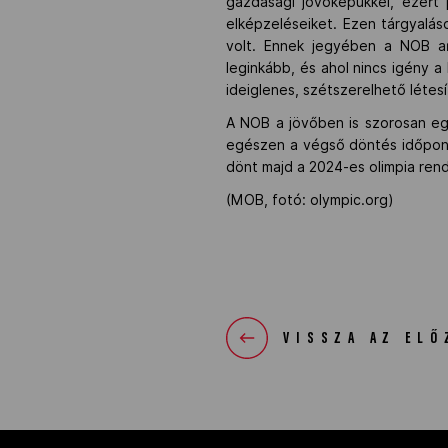
gazdasági jövőképükkel, ezért
elképzeléseiket. Ezen tárgyalás
volt. Ennek jegyében a NOB ar
leginkább, és ahol nincs igény a
ideiglenes, szétszerelhető létes
A NOB a jövőben is szorosan eg
egészen a végső döntés időpontj
dönt majd a 2024-es olimpia rend
(MOB, fotó: olympic.org)
VISSZA AZ ELŐ