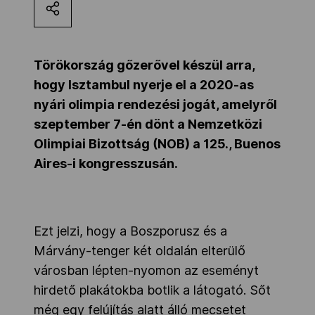
Kettőskarrier-program
Törökország gőzerővel készül arra,
NOB
hogy Isztambul nyerje el a 2020-as
nyári olimpia rendezési jogát, amelyről
szeptember 7-én dönt a Nemzetközi
Társszervezetek
Olimpiai Bizottság (NOB) a 125., Buenos
Aires-i kongresszusán.
OVEP
Adatbank
Ezt jelzi, hogy a Boszporusz és a
Márvány-tenger két oldalán elterülő
városban lépten-nyomon az eseményt
hirdető plakátokba botlik a látogató. Sőt
még egy felújítás alatt álló mecsetet