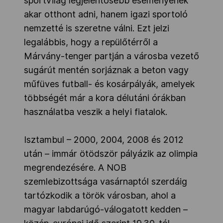
sportvilág legjelentősebb eseményének
akar otthont adni, hanem igazi sportoló
nemzetté is szeretne válni. Ezt jelzi
legalábbis, hogy a repülőtérről a
Márvány-tenger partján a városba vezető
sugárút mentén sorjáznak a beton vagy
műfüves futball- és kosárpályák, amelyek
többségét már a kora délutáni órákban
használatba veszik a helyi fiatalok.
Isztambul – 2000, 2004, 2008 és 2012
után – immár ötödször pályázik az olimpia
megrendezésére. A NOB
szemlebizottsága vasárnaptól szerdáig
tartózkodik a török városban, ahol a
magyar labdarúgó-válogatott kedden –