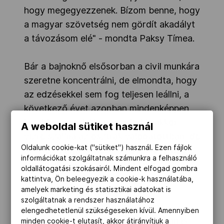
hogy megegyezzenek. Bízom benne, hogy
a magyar szövetség nem gördít akadályt
a távozásom elé" - mondta Paksy Tímea.
Bár a bajnoknő elsősorban a civil munkára
szeretne koncentrálni, de elmondta, hogy
az edzésekkel sem fog teljesen leállni, a
következő évet azonban mindenképpen
lazábbra veszi. Ha úgy adódik, akkor
A weboldal sütiket használ
vízre szállna az osztrák válogatottban, de
Oldalunk cookie-kat ("sütiket") használ. Ezen fájlok
azt sem zárja ki, hogy a következő négy
információkat szolgáltatnak számunkra a felhasználó
évben akár magyar színekben is
oldallátogatási szokásairól. Mindent elfogad gombra
versenyezne. Jogilag szerinte erre a
kattintva, Ön beleegyezik a cookie-k használatába,
amelyek marketing és statisztikai adatokat is
lehetőségek adottak.
szolgáltatnak a rendszer használatához
Paksy Tímea korábban a magyar
elengedhetetlenül szükségeseken kívül. Amennyiben
sárkányhajó és rafting válogatottban is
minden cookie-t elutasít, akkor átirányítjuk a