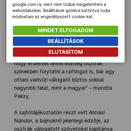
google.com-ra, mert nem tudjuk megjeleníteni a
szerepelt, ezeket a szakágakat sem
weboldalunkat. Beállítások gombra kattintva tudja
hanyagolná a jövőben.
módosítani az engedélyezett cookie-kat.
MINDET ELFOGADOM
„Egyikkel sem fogok leállni, remélem nem
lesz annak jogi akadálya, hogy
BEÁLLÍTÁSOK
magyarként szerepeljek ezekben a
ELUTASÍTOM
szakágakban. Gondolkodtam már azon,
hogy érdemes lenne esetleg osztrák
színekben folytatni a raftingot is, bár egy
ottani vadvízi válogató biztos sokkal
nagyobb falat, mint a magyar” – mondta
Paksy.
A sajtótájékoztatón részt vett Almási
Nándor, a bajnoknő jelenlegi edzője, az
osztrák válogatott szövetségi kapitánya