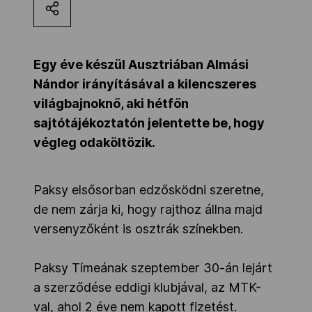
Kettőskarrier-program
Egy éve készül Ausztriában Almási
NOB
Nándor irányításával a kilencszeres
világbajnoknő, aki hétfőn
sajtótájékoztatón jelentette be, hogy
Társszervezetek
végleg odaköltözik.
OVEP
Paksy elsősorban edzősködni szeretne,
de nem zárja ki, hogy rajthoz állna majd
Adatbank
versenyzőként is osztrák színekben.
Paksy Tímeának szeptember 30-án lejárt
a szerződése eddigi klubjával, az MTK-
val, ahol 2 éve nem kapott fizetést.