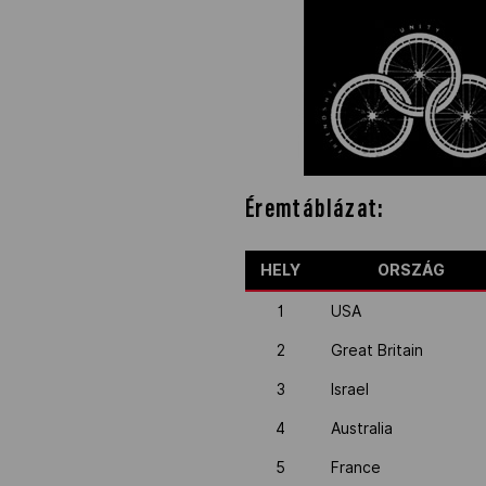
NOB
Társszervezetek
OVEP
Éremtáblázat:
Adatbank
HELY
ORSZÁG
1
USA
2
Great Britain
3
Israel
4
Australia
5
France