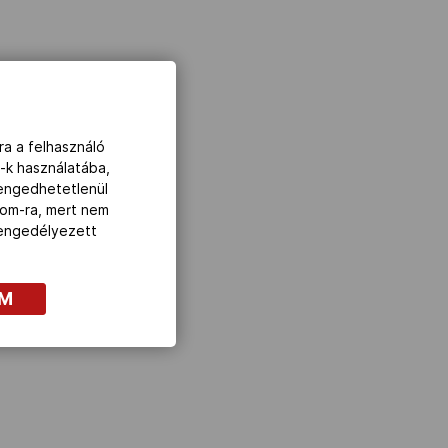
ra a felhasználó
-k használatába,
lengedhetetlenül
com-ra, mert nem
z engedélyezett
OM