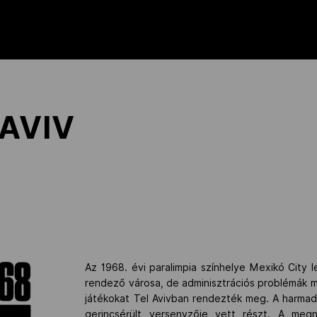
 AVIV
Az 1968. évi paralimpia színhelye Mexikó City le
rendező városa, de adminisztrációs problémák m
játékokat Tel Avivban rendezték meg. A harmad
gerincsérült versenyzője vett részt. A meg