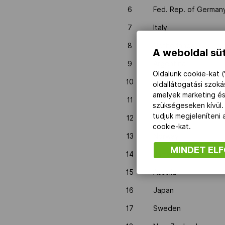
6
Fed. Rep. of German
7
Italy
8
Netherlands
A weboldal süt
9
Argentina
Oldalunk cookie-kat (
10
South Africa
oldallátogatási szok
amelyek marketing és
11
Rhodesia
szükségeseken kívül.
tudjuk megjeleníteni
12
Canada
cookie-kat.
13
Norway
MINDET EL
14
Jamaica
15
Austria
16
Japan
17
Sweden