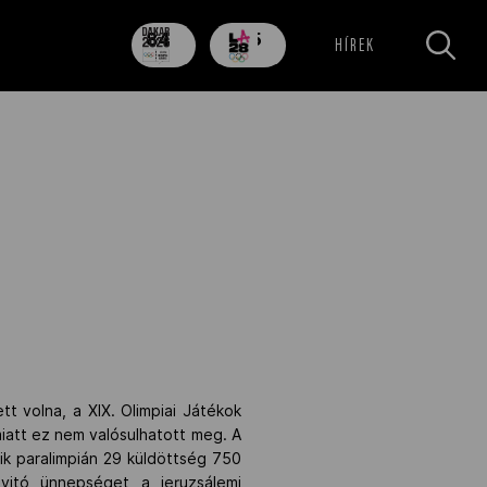
84
705
HÍREK
nap
nap
tt volna, a XIX. Olimpiai Játékok
iatt ez nem valósulhatott meg. A
ik paralimpián 29 küldöttség 750
nyitó ünnepséget a jeruzsálemi