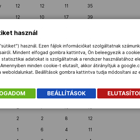
y
12
12
11
35
12
10
17
39
12
4
4
20
iket használ
10
10
10
30
"sütiket") használ. Ezen fájlok információkat szolgáltatnak számunk
9
10
7
26
ásairól. Mindent elfogad gombra kattintva, Ön beleegyezik a cookie
 statisztikai adatokat is szolgáltatnak a rendszer használatához e
6
7
7
20
 Amennyiben minden cookie-t elutasít, akkor átirányítjuk a google.
 a weboldalunkat. Beállítások gombra kattintva tudja módosítani a
6
6
7
19
5
3
1
9
FOGADOM
BEÁLLÍTÁSOK
ELUTASÍT
3
1
1
5
2
7
10
19
2
2
8
12
1
6
4
11