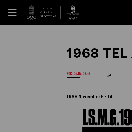
UGRÁS A TARTALOMRA »
Hírek
1968 TEL
Galéria
2012.05.07. 09:48
Dakar 2026
Los Angeles 2028
1968 November 5 - 14.
MOB
Kettőskarrier-program