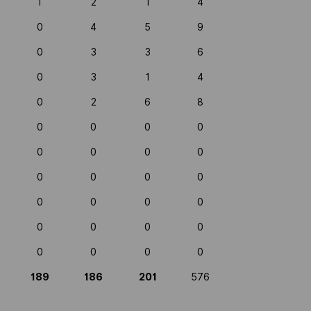
1
2
1
4
0
4
5
9
0
3
3
6
0
3
1
4
0
2
6
8
0
0
0
0
0
0
0
0
0
0
0
0
0
0
0
0
0
0
0
0
0
0
0
0
189
186
201
576