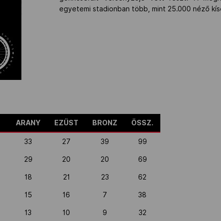
egyetemi stadionban több, mint 25.000 néző kís
ARANY
EZÜST
BRONZ
ÖSSZ.
33
27
39
99
29
20
20
69
18
21
23
62
15
16
7
38
13
10
9
32