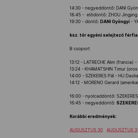
14:30 - negyeddöntő: DANI Gyöng
18:45 - elődöntő: ZHOU Jingjing 
19:30 - döntő:
DANI Gyöngyi
- YA
ksz. tőr egyéni selejtező férfi
B csoport
13:12 - LATRECHE Alim (francia) 
13:24 - KHAMATSHIN Timur (orosz
14:00 - SZEKERES Pál - HU Daolia
14:12 - MORENO Gerard (amerikai
16:00 - nyolcaddöntő: SZEKERES 
16:45 - negyeddöntő:
SZEKERE
Korábbi eredmények:
AUGUSZTUS 30
AUGUSZTUS 3