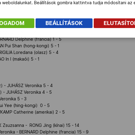
 a weboldalunkat. Beállítások gombra kattintva tudja módosítani a
A" kategória
FOGADOM
BEÁLLÍTÁSOK
ELUTASÍT
NG Jing (kínai) 4 -5
RNARD Delphine (francia) 1 - 5
N Pui Shan (hong-kongi) 5 - 1
GILIA Loredana (olasz) 5 - 4
 In I (makaói) 5 - 1
) - JUHÁSZ Veronika 5 - 4
) - JUHÁSZ Veronika 4 - 5
Veronika 5 - 3
i Yee (hing-kongi) 0 - 5
KAMP Catherine (amerikai) 2 - 5
Zsuzsanna - RONG Jing (kínai) 15 - 14
ronika - BERNARD Delphine (francia) 15 - 9