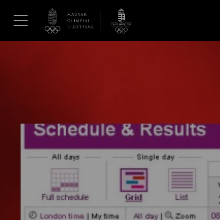
UGRÁS A TARTALOMRA »
Hírek
Galéria
Dakar 2026
Los Angeles 2028
MOB
Kettőskarrier-program