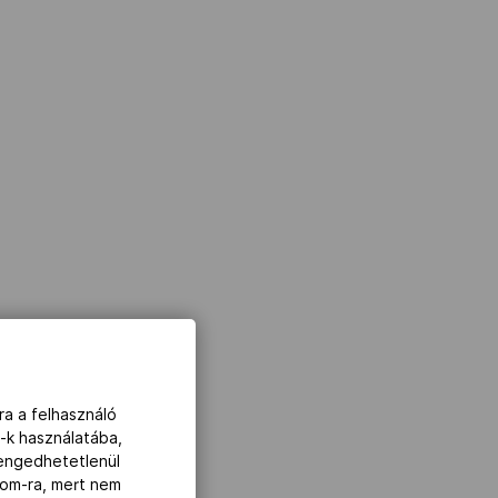
ra a felhasználó
-k használatába,
lengedhetetlenül
com-ra, mert nem