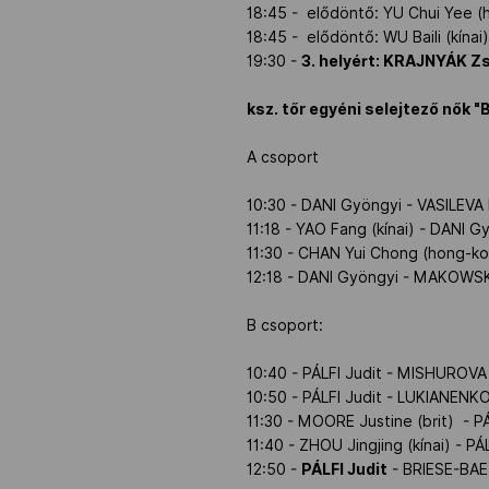
18:45 - elődöntő: YU Chui Yee (
18:45 - elődöntő: WU Baili (kínai
19:30 -
3. helyért: KRAJNYÁK Z
ksz. tőr egyéni selejtező nők "
A csoport
10:30 - DANI Gyöngyi - VASILEVA L
11:18 - YAO Fang (kínai) - DANI G
11:30 - CHAN Yui Chong (hong-ko
12:18 - DANI Gyöngyi - MAKOWSKA
B csoport:
10:40 - PÁLFI Judit - MISHUROVA I
10:50 - PÁLFI Judit - LUKIANENKO 
11:30 - MOORE Justine (brit) - PÁ
11:40 - ZHOU Jingjing (kínai) - PÁL
12:50 -
PÁLFI Judit
- BRIESE-BAE