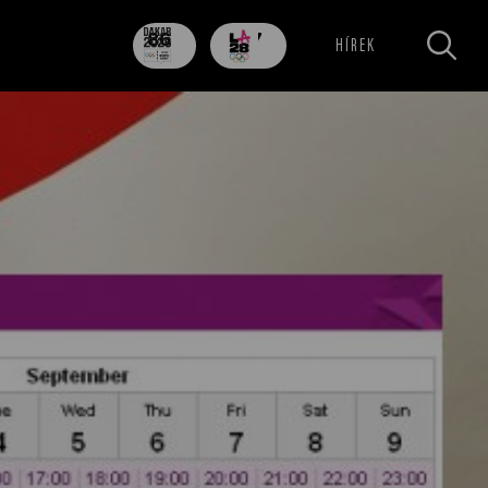
86
707
HÍREK
nap
nap