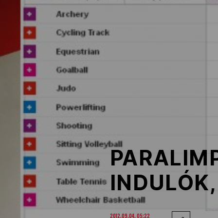
NOB
Társszervezetek
OVEP
Adatbank
PARALIMP
INDULÓK,
2012.09.04. 05:22