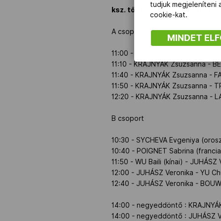
tudjuk megjeleníteni
ksz. tőr egyéni selejtező nők "
cookie-kat.
A csoport
MINDET EL
11:00 - KRAJNYÁK Zsuzsanna - RO
11:10 - KRAJNYÁK Zsuzsanna - BE
11:40 - KRAJNYÁK Zsuzsanna - FA
11:50 - KRAJNYÁK Zsuzsanna - TRI
12:20 - KRAJNYÁK Zsuzsanna - LAO
B csoport
10:30 - SYCHEVA Evgeniya (orosz
10:40 - POIGNET Sabrina (francia
11:50 - WU Baili (kínai) - JUHÁSZ 
12:00 - JUHÁSZ Veronika - YU Chu
12:40 - JUHÁSZ Veronika - BOUW
14:00 - negyeddöntő : KRAJNYÁK 
14:00 - negyeddöntő : JUHÁSZ Ve