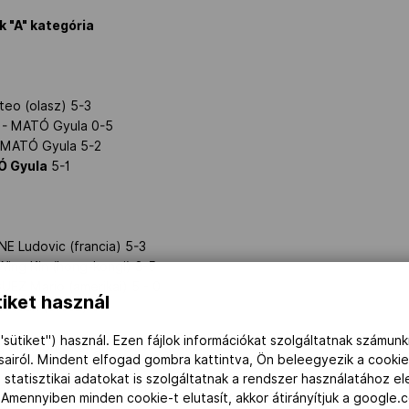
k "A" kategória
eo (olasz) 5-3
) - MATÓ Gyula 0-5
- MATÓ Gyula 5-2
 Gyula
5-1
E Ludovic (francia) 5-3
ing Kin (hong-kongi) 3-5
UEZ Mario (amerikai) 5 - 0
iket használ
V Ivan (orosz) 5-1
"sütiket") használ. Ezen fájlok információkat szolgáltatnak számunk
Kin (hong-kongi) - OSVÁTH Richárd 6 - 15
ásairól. Mindent elfogad gombra kattintva, Ön beleegyezik a cookie
nai) - OSVÁTH Richárd 15 - 13
 statisztikai adatokat is szolgáltatnak a rendszer használatához e
árd
- TOKATLIAN Damien (francia) 15 - 7
 Amennyiben minden cookie-t elutasít, akkor átirányítjuk a google.