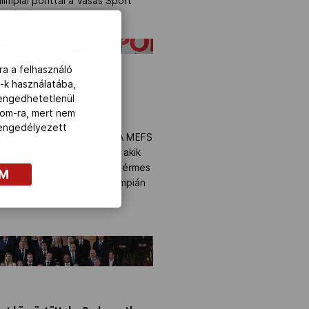
limpiai ponttal a Vasas Sport
SZ sajtóirodája.
S Gálán" />
ra a felhasználó
-k használatába,
lengedhetetlenül
 Gálán
com-ra, mert nem
portszövetség (MEFS)
z engedélyezett
rtolója Díjátadó Gáláját. A MEFS
ista hallgatókat díjazza, akik
egyetemi világversenyein érmes
OM
dei párizsi olimpián, paralimpián
hallgatóként aranyérmet
kat köszöntöttek a