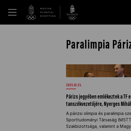
UGRÁS A TARTALOMRA »
Hírek
Paralimpia Pári
Galéria
Párizs jegyében emlékeztek a T
tanszékvezetőjére, Nyerges Mihá
Dakar 2026
2025.01.23.
Los Angeles 2028
Párizs jegyében emlékeztek a TF 
tanszékvezetőjére, Nyerges Mihá
MOB
A párizsi olimpia és paralimpia s
Sporttudományi Társaság (MST
Szakbizottsága, valamint a Magy
Kettőskarrier-program