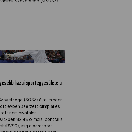
jságírók Szövetsége (MSÚSZ).
nyesebb hazai sportegyesülete
yesebb hazai sportegyesülete a
Szövetsége (SOSZ) által minden
ott évben szerzett olimpiai és
ított nem hivatalos
024-ben 82,48 olimpiai ponttal a
t (BVSC), míg a parasport