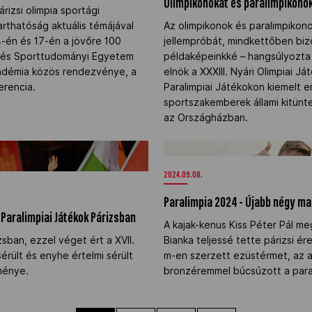
Olimpikonokat és paralimpikono
rizsi olimpia sportági
rthatóság aktuális témájával
Az olimpikonok és paralimpikono
4-én és 17-én a jövőre 100
jellempróbát, mindkettőben bizo
 és Sporttudományi Egyetem
példaképeinkké – hangsúlyozta
kadémia közös rendezvénye, a
elnök a XXXIII. Nyári Olimpiai Já
erencia.
Paralimpiai Játékokon kiemelt 
sportszakemberek állami kitün
az Országházban.
I. Paralimpiai Játékok
Paralimpia 2024 - Újabb négy m
2024.09.08.
Paralimpia 2024 - Újabb négy ma
. Paralimpiai Játékok Párizsban
A kajak-kenus Kiss Péter Pál m
zsban, ezzel véget ért a XVII.
Bianka teljessé tette párizsi ér
sérült és enyhe értelmi sérült
m-en szerzett ezüstérmet, az a
ménye.
bronzéremmel búcsúzott a paral