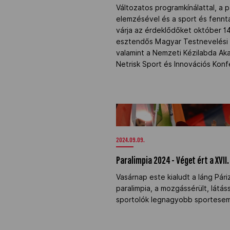
Változatos programkínálattal, a pá
elemzésével és a sport és fennta
várja az érdeklődőket október 1
esztendős Magyar Testnevelési
valamint a Nemzeti Kézilabda A
Netrisk Sport és Innovációs Konf
Paralimpia 2024 - Véget ért a XVI
Párizsban" />
2024.09.09.
Paralimpia 2024 - Véget ért a XVII
Vasárnap este kialudt a láng Pári
paralimpia, a mozgássérült, látás
sportolók legnagyobb sportese