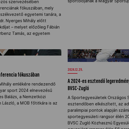
sportolójának a Magyar Sportú
özös szervezésében
erenciának fókuszában, mely
székvezető egyetemi tanára, a
dr. Nyerges Mihály előtt
kdíjat – melyet előzőleg Fábián
terbenz Tamás, az egyetem
nferencia fókuszában" />
A 2024-es esztendő legeredmé
a BVSC-Zugló" />
2024.12.29.
nferencia fókuszában
A 2024-es esztendő legeredmén
s Mihály emlékére rendezendő
BVSC-Zugló
gyar sport 2024 elnevezésű
es Balázs, a Nemzetközi
A Sportegyesületek Országos 
n László, a MOB főtitkára is az
esztendőben elkészített, az ad
paralimpiai pontok alapján szám
sportegyesületi rangsor élén 2
BVSC Zugló Közhasznú Egyesüle