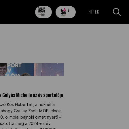
85
706
HÍREK
nap
nap
és Gulyás Michelle az év
s Gulyás Michelle az év sportolója
úszó Kós Hubertet, a nőknél a
– ahogy Gyulay Zsolt MOB-elnök
0. olimpiai bajnoki címét nyerő –
asztotta meg a 2024-es év