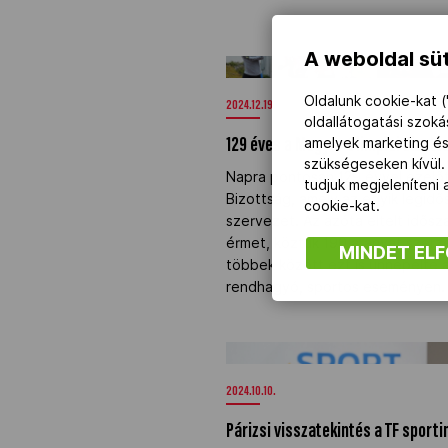
A weboldal süt
129 éves a Magyar Olimpiai Bizot
Oldalunk cookie-kat (
2024.12.19.
oldallátogatási szok
amelyek marketing és
129 éves a Magyar Olimpiai Bizott
szükségeseken kívül.
Napra pontosan 129 évvel ezelőt
tudjuk megjeleníteni
Bizottság, amely az egyik legidő
cookie-kat.
szervezet. Az azóta eltelt idős
érmet, köztük 190 aranyat szerze
MINDET EL
többek között ezt is ünnepelte 
rendhagyó, sportos eseményen.
Párizsi visszatekintés a TF sport
2024.10.10.
Párizsi visszatekintés a TF sport