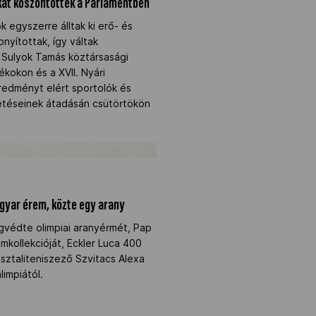
kat köszöntöttek a Parlamentben
k egyszerre álltak ki erő- és
nyítottak, így váltak
 Sulyok Tamás köztársasági
tékokon és a XVII. Nyári
eredményt elért sportolók és
tetéseinek átadásán csütörtökön
agyar érem, közte egy arany" />
gyar érem, közte egy arany
egvédte olimpiai aranyérmét, Pap
emkollekcióját, Eckler Luca 400
sztaliteniszező Szvitacs Alexa
impiától.