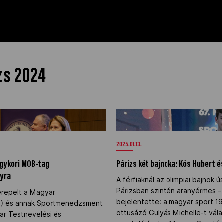
zs 2024
F egykori MOB-tag
Párizs két bajnoka: Kós Hubert 
lyra" />
sportolója" />
2025.01.13.
egykori MOB-tag
Párizs két bajnoka: Kós Hubert é
lyra
A férfiaknál az olimpiai bajnok 
Párizsban szintén aranyérmes 
zerepelt a Magyar
bejelentette: a magyar sport 19
T) és annak Sportmenedzsment
öttusázó Gulyás Michelle-t vál
ar Testnevelési és