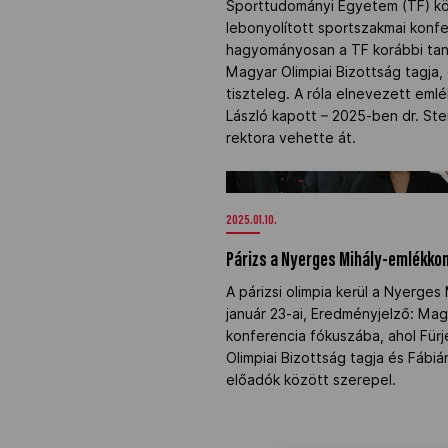
Sporttudományi Egyetem (TF) k
lebonyolított sportszakmai konf
hagyományosan a TF korábbi tan
NOB
Magyar Olimpiai Bizottság tagja, 
tiszteleg. A róla elnevezett emlé
Társszervezetek
László kapott – 2025-ben dr. S
rektora vehette át.
OVEP
Párizs a Nyerges Mihály-emlékko
2025.01.10.
Adatbank
Párizs a Nyerges Mihály-emlékko
A párizsi olimpia kerül a Nyerge
január 23-ai, Eredményjelző: Ma
konferencia fókuszába, ahol Fürj
Olimpiai Bizottság tagja és Fábiá
előadók között szerepel.