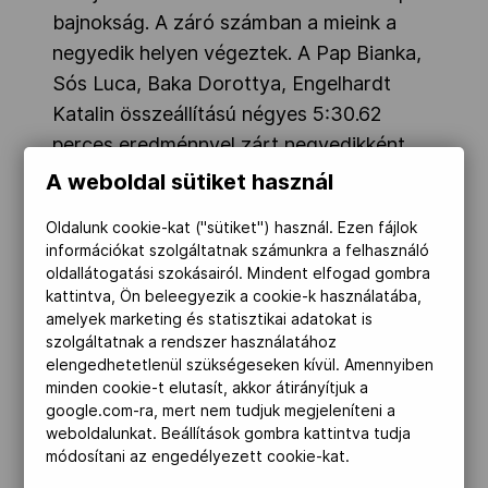
bajnokság. A záró számban a mieink a
negyedik helyen végeztek. A Pap Bianka,
Sós Luca, Baka Dorottya, Engelhardt
Katalin összeállítású négyes 5:30.62
perces eredménnyel zárt negyedikként.
A weboldal sütiket használ
Adámi Zsanett 1:34.74 perccel szerezte
Oldalunk cookie-kat ("sütiket") használ. Ezen fájlok
meg a negyedik helyet az 50 m mell
információkat szolgáltatnak számunkra a felhasználó
döntőjében, a verseny színvonalára
oldallátogatási szokásairól. Mindent elfogad gombra
jellemző, hogy a győztes svéd Jennie
kattintva, Ön beleegyezik a cookie-k használatába,
amelyek marketing és statisztikai adatokat is
Ekström világcsúccsal nyert.
szolgáltatnak a rendszer használatához
A 100 m pillangó döntőjében nagyon
elengedhetetlenül szükségeseken kívül. Amennyiben
izgalmas befutó után alakult ki a végső
minden cookie-t elutasít, akkor átirányítjuk a
google.com-ra, mert nem tudjuk megjeleníteni a
sorrend, Sors Tamás 1:01.27 perccel
weboldalunkat. Beállítások gombra kattintva tudja
negyedik lett, Meilinger Csaba 1.02.91-
módosítani az engedélyezett cookie-kat.
gyel hetedik. A győzelmet az olasz