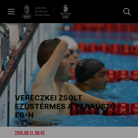
UGRÁS A TARTALOMRA »
Hírek
Galéria
Dakar 2026
VERECZKEI ZSOLT
Los Angeles 2028
EZÜSTÉRMES A PARAÚSZÓ
EB-N
MOB
2014.08.11. 06:42