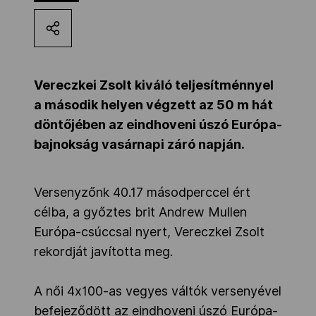
Kettőskarrier-program
NOB
Vereczkei Zsolt kiváló teljesítménnyel
a második helyen végzett az 50 m hát
döntőjében az eindhoveni úszó Európa-
Társszervezetek
bajnokság vasárnapi záró napján.
OVEP
Versenyzőnk 40.17 másodperccel ért
célba, a győztes brit Andrew Mullen
Adatbank
Európa-csúccsal nyert, Vereczkei Zsolt
rekordját javította meg.
A női 4x100-as vegyes váltók versenyével
befejeződött az eindhoveni úszó Európa-