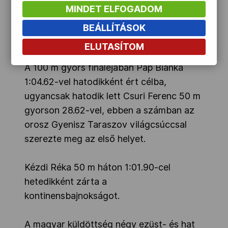
MINDET ELFOGADOM
Federico Morlacchi szerezte meg, a húsz
éves olasz öt számban indult az Eb-n és
BEÁLLÍTÁSOK
mindegyiket megnyerte.
ELUTASÍTOM
A 100 m gyors fináléjában Pap Bianka
1:04.62-vel hatodikként ért célba,
ugyancsak hatodik lett Csuri Ferenc 50 m
gyorson 28.62-vel, ebben a számban az
orosz Gyenisz Taraszov világcsúccsal
szerezte meg az első helyet.
Kézdi Réka 50 m háton 1:01.90-cel
hetedikként zárta a
kontinensbajnokságot.
A magyar küldöttség négy ezüst- és hat