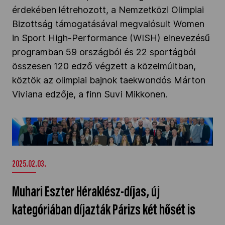
érdekében létrehozott, a Nemzetközi Olimpiai
Bizottság támogatásával megvalósult Women
in Sport High-Performance (WISH) elnevezésű
programban 59 országból és 22 sportágból
összesen 120 edző végzett a közelmúltban,
köztök az olimpiai bajnok taekwondós Márton
Viviana edzője, a finn Suvi Mikkonen.
Muhari Eszter Héraklész-díjas, új kategóriában
díjazták Párizs két hősét is" />
2025.02.03.
Muhari Eszter Héraklész-díjas, új
kategóriában díjazták Párizs két hősét is