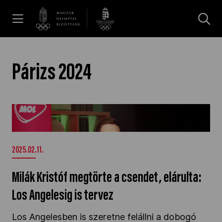
UGRÁS A TARTALOMRA »
Hírek
Párizs 2024
Galéria
Milák Kristóf megtörte a csendet, elárulta: Los
Angelesig is tervez" />
Dakar 2026
2025.02.11.
Los Angeles 2028
Milák Kristóf megtörte a csendet, elárulta:
Los Angelesig is tervez
MOB
Los Angelesben is szeretne felállni a dobogó