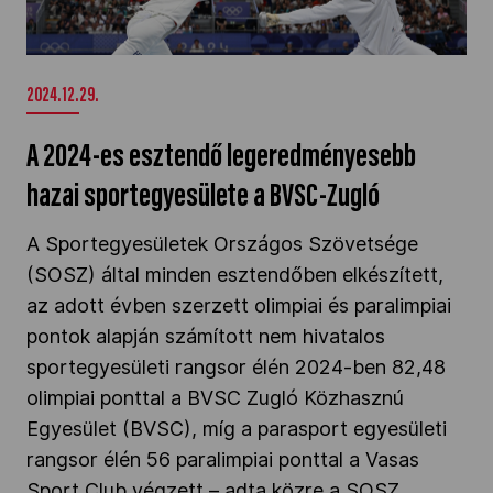
A 2024-es esztendő legeredményesebb hazai
sportegyesülete a BVSC-Zugló" />
2024.12.29.
A 2024-es esztendő legeredményesebb
hazai sportegyesülete a BVSC-Zugló
A Sportegyesületek Országos Szövetsége
(SOSZ) által minden esztendőben elkészített,
az adott évben szerzett olimpiai és paralimpiai
pontok alapján számított nem hivatalos
sportegyesületi rangsor élén 2024-ben 82,48
olimpiai ponttal a BVSC Zugló Közhasznú
Egyesület (BVSC), míg a parasport egyesületi
rangsor élén 56 paralimpiai ponttal a Vasas
Sport Club végzett – adta közre a SOSZ