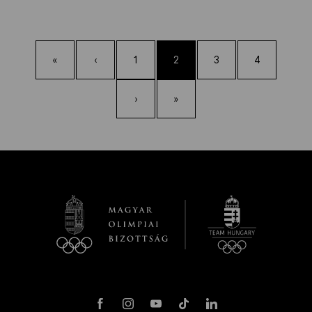
«
‹
1
2
3
4
›
»