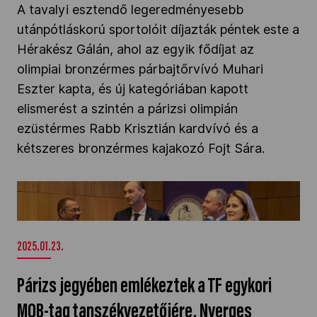
A tavalyi esztendő legeredményesebb
utánpótláskorú sportolóit díjazták péntek este a
Hérakész Gálán, ahol az egyik fődíjat az
olimpiai bronzérmes párbajtőrvívó Muhari
Eszter kapta, és új kategóriában kapott
elismerést a szintén a párizsi olimpián
ezüstérmes Rabb Krisztián kardvívó és a
kétszeres bronzérmes kajakozó Fojt Sára.
Párizs jegyében emlékeztek a TF egykori MOB-
tag tanszékvezetőjére, Nyerges Mihályra" />
2025.01.23.
Párizs jegyében emlékeztek a TF egykori
MOB-tag tanszékvezetőjére, Nyerges