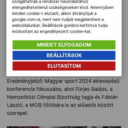
szolgáltatnak a rendszer használatához
Párizs a Nyerges Mihály-emlékkonferencia
elengedhetetlenül szükségeseken kívül. Amennyiben
fókuszában" />
minden cookie-t elutasít, akkor átirányítjuk a
google.com-ra, mert nem tudjuk megjeleníteni a
weboldalunkat. Beállítások gombra kattintva tudja
2025.01.10.
módosítani az engedélyezett cookie-kat.
Párizs a Nyerges Mihály-emlékkonferencia
MINDET ELFOGADOM
fókuszában
BEÁLLÍTÁSOK
A párizsi olimpia kerül a Nyerges Mihály
ELUTASÍTOM
emlékére rendezendő január 23-ai,
Eredményjelző: Magyar sport 2024 elnevezésű
konferencia fókuszába, ahol Fürjes Balázs, a
Nemzetközi Olimpiai Bizottság tagja és Fábián
László, a MOB főtitkára is az előadók között
szerepel.