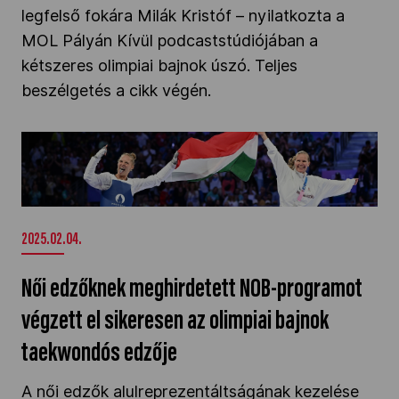
legfelső fokára Milák Kristóf – nyilatkozta a
Kettőskarrier-program
MOL Pályán Kívül podcaststúdiójában a
kétszeres olimpiai bajnok úszó. Teljes
beszélgetés a cikk végén.
NOB
Női edzőknek meghirdetett NOB-programot
Társszervezetek
végzett el sikeresen az olimpiai bajnok
taekwondós edzője" />
OVEP
2025.02.04.
Női edzőknek meghirdetett NOB-programot
Adatbank
végzett el sikeresen az olimpiai bajnok
taekwondós edzője
A női edzők alulreprezentáltságának kezelése