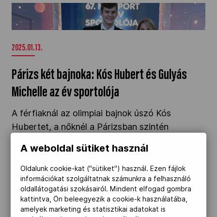
Párizs két bajnoka: Kós Hubert és Gulyás
Michelle az év sportolója" />
2025.01.13.
Párizs két bajnoka: Kós Hubert és Gulyás
Michelle az év sportolója
A férfiaknál az olimpiai bajnok úszó Kós
Hubertet, a nőknél a Párizsban szintén
aranyérmes – ahogy Gyulay Zsolt MOB-elnök
A weboldal sütiket használ
bejelentette: a magyar sport 190. olimpiai
bajnoki címét nyerő – öttusázó Gulyás Michelle-
Oldalunk cookie-kat ("sütiket") használ. Ezen fájlok
információkat szolgáltatnak számunkra a felhasználó
t választotta meg a 2024-es év sportolójának a
oldallátogatási szokásairól. Mindent elfogad gombra
Magyar Sportújságírók Szövetsége (MSÚSZ).
kattintva, Ön beleegyezik a cookie-k használatába,
amelyek marketing és statisztikai adatokat is