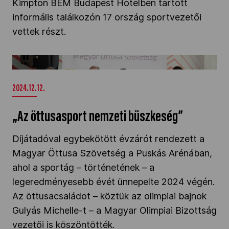
Kimpton BEM Budapest Hotelben tartott
informális találkozón 17 ország sportvezetői
vettek részt.
„Az öttusasport nemzeti büszkeség”" />
2024.12.12.
„Az öttusasport nemzeti büszkeség”
Díjátadóval egybekötött évzárót rendezett a
Magyar Öttusa Szövetség a Puskás Arénában,
ahol a sportág – történetének – a
legeredményesebb évét ünnepelte 2024 végén.
Az öttusacsaládot – köztük az olimpiai bajnok
Gulyás Michelle-t – a Magyar Olimpiai Bizottság
vezetői is köszöntötték.