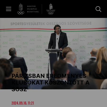
UGRÁS A TARTALOMRA »
Hírek
Galéria
Dakar 2026
PÁRIZSBAN EREDMÉNYES
Los Angeles 2028
KLUBOKAT KÖSZÖNTÖTT A
SOSZ
MOB
2024.09.16. 11:21