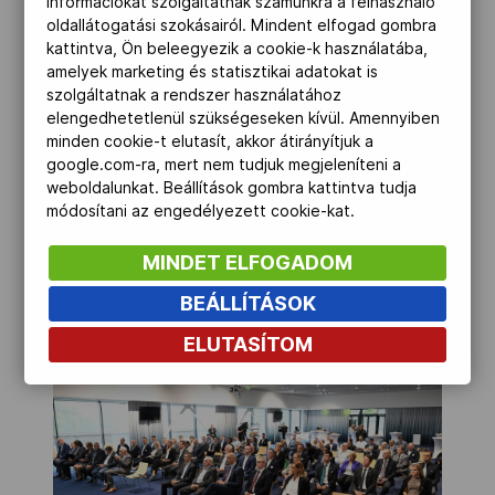
információkat szolgáltatnak számunkra a felhasználó
oldallátogatási szokásairól. Mindent elfogad gombra
kattintva, Ön beleegyezik a cookie-k használatába,
Az eseményen a több mint ezer
amelyek marketing és statisztikai adatokat is
sportegyesületet és több mint száz
szolgáltatnak a rendszer használatához
elengedhetetlenül szükségeseken kívül. Amennyiben
parasport-egyesületet tömörítő, 1989-
minden cookie-t elutasít, akkor átirányítjuk a
ben alakult SOSZ 35. “születésnapját” is
google.com-ra, mert nem tudjuk megjeleníteni a
megünnepelték, a tortát Kiss Imre
weboldalunkat. Beállítások gombra kattintva tudja
módosítani az engedélyezett cookie-kat.
tiszteletbeli elnök és dr. Deutsch Tamás
elnök vágta fel a SOSZ elnökségi tagok
MINDET ELFOGADOM
kíséretében.
BEÁLLÍTÁSOK
ELUTASÍTOM