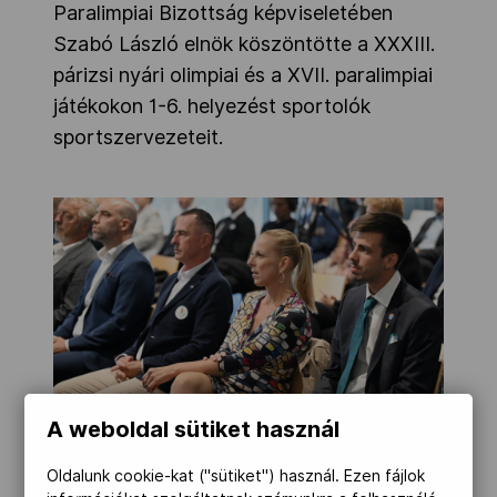
Paralimpiai Bizottság képviseletében
Szabó László elnök köszöntötte a XXXIII.
párizsi nyári olimpiai és a XVII. paralimpiai
játékokon 1-6. helyezést sportolók
sportszervezeteit.
A weboldal sütiket használ
Oldalunk cookie-kat ("sütiket") használ. Ezen fájlok
MOB-Média/Szalmás Péter