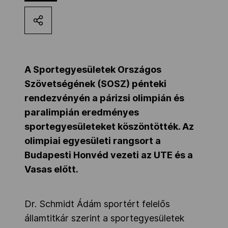
Kettőskarrier-program
NOB
A Sportegyesületek Országos
Szövetségének (SOSZ) pénteki
Társszervezetek
rendezvényén a párizsi olimpián és
paralimpián eredményes
sportegyesületeket köszöntötték. Az
OVEP
olimpiai egyesületi rangsort a
Budapesti Honvéd vezeti az UTE és a
Adatbank
Vasas előtt.
Dr. Schmidt Ádám sportért felelős
államtitkár szerint a sportegyesületek