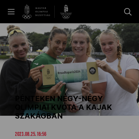
UGRÁS A TARTALOMRA »
Hírek
Galéria
Dakar 2026
PÉNTEKEN NÉGY-NÉGY
Los Angeles 2028
OLIMPIAI KVÓTA A KAJAK
SZAKÁGBAN
MOB
2023.08.25. 16:56