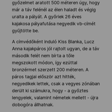
győzelmet aratott 500 méteren úgy, hogy
már a táv felénél az élen haladt és végig
uralta a pályát. A győriek 26 éves
kajakosa pályafutása negyedik vb-címét
gyűjtötte be.
A címvédőként induló Kiss Blanka, Lucz
Anna kajakpáros jól rajtolt ugyan, de a táv
második felét nem bírta a tőle
megszokott módon, így ezúttal
bronzérmet szerzett 200 méteren. A
páros tagjai először azt hitték,
negyedikek lettek, csak a vegyes zónában
derült ki számukra, hogy - a győztes
lengyelek, valamint németek mellett - újra
dobogóra állhatnak.