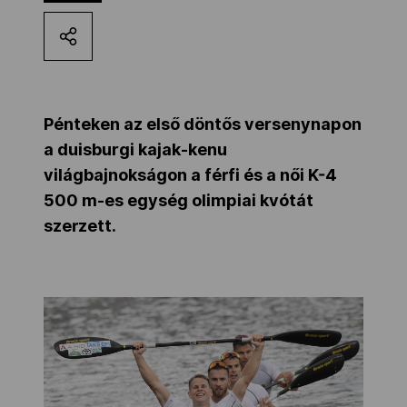
Kettőskarrier-program
NOB
Pénteken az első döntős versenynapon
a duisburgi kajak-kenu
Társszervezetek
világbajnokságon a férfi és a női K-4
500 m-es egység olimpiai kvótát
szerzett.
OVEP
Adatbank