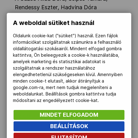
Rendessy Eszter, Hadvina Dóra
összeállítású női kajaknégyes már azzal
A weboldal sütiket használ
megszerezte a kvótát, hogy bejutott a
döntőbe 500 méteren, ott azonban nem
Oldalunk cookie-kat ("sütiket") használ. Ezen fájlok
tudott beleszólni az érmes helyek sorsába
információkat szolgáltatnak számunkra a felhasználó
oldallátogatási szokásairól. Mindent elfogad gombra
és hetedik lett. Az egység a vb-n végig
kattintva, Ön beleegyezik a cookie-k használatába,
küszködött a rajttal, amely most sem
amelyek marketing és statisztikai adatokat is
sikerült jól, s ezúttal a táv többi részében
szolgáltatnak a rendszer használatához
elengedhetetlenül szükségeseken kívül. Amennyiben
sem tudott harcolni a riválisokkal. A
minden cookie-t elutasít, akkor átirányítjuk a
győzelmet az ötszörös olimpiai bajnok
google.com-ra, mert nem tudjuk megjeleníteni a
Lisa Carrington vezette új-zélandiak
weboldalunkat. Beállítások gombra kattintva tudja
módosítani az engedélyezett cookie-kat.
szerezték meg.
MINDET ELFOGADOM
Az ötkarikás indulási jog ebben a
sportágban nem névre szól, a magyar
BEÁLLÍTÁSOK
olimpiai csapat a jövő évi válogatókon
ELUTASÍTOM