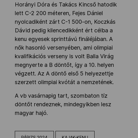
Horányi Dóra és Takács Kincső hatodik
lett C-2 200 méteren, Fejes Dániel
nyolcadiként zárt C-1 500-on, Koczkás
Dávid pedig kilencedikként ért célba a
kenu egyesek sprinttávú fináléjában. A
nők hasonló versenyében, ami olimpiai
kvalifikációs verseny is volt Balla Virág
megnyerte a B döntőt, így a 10. helyen
végzett. Az A döntő első 5 helyezettje
szerzett olimpiai kvótát a nemzetének.
A vb vasárnapig tart, szombaton tíz
döntőt rendeznek, mindegyikben lesz
magyar hajó.
PÁRIZS 2024
KAJAK-KENU