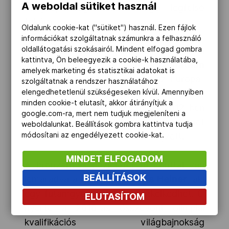
A weboldal sütiket használ
világbajnokságon a dobogó legfelső
fokára.
Oldalunk cookie-kat ("sütiket") használ. Ezen fájlok
információkat szolgáltatnak számunkra a felhasználó
oldallátogatási szokásairól. Mindent elfogad gombra
A brittel azonos pontszámmal áll a
kattintva, Ön beleegyezik a cookie-k használatába,
harmadik helyen a francia
Jonathan
amelyek marketing és statisztikai adatokat is
Lobert
. 2017-ben ő végzett az Európa-
szolgáltatnak a rendszer használatához
elengedhetetlenül szükségeseken kívül. Amennyiben
bajnokság élén. Balatonföldváron futamot
minden cookie-t elutasít, akkor átirányítjuk a
még nem sikerült nyernie. 2012-ben
google.com-ra, mert nem tudjuk megjeleníteni a
viszont a londoni olimpián bronzérmet
weboldalunkat. Beállítások gombra kattintva tudja
módosítani az engedélyezett cookie-kat.
szerzett. Rióban a 14. helyen végzett.
MINDET ELFOGADOM
A bronzérmes pozíciótól 10 ponttal van
BEÁLLÍTÁSOK
lemaradva a holland
Nicholas Heiner
, aki
egy futamgyőzelemmel büszkélkedhet. Ő
ELUTASÍTOM
nyerte a 2018-as összevont olimpiai
kvalifikációs világbajnokság