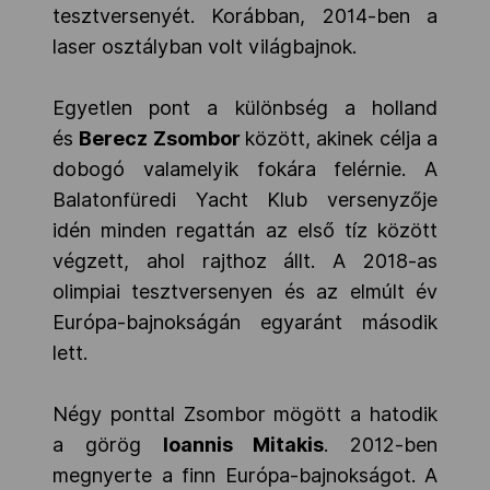
tesztversenyét. Korábban, 2014-ben a
laser osztályban volt világbajnok.
Egyetlen pont a különbség a holland
és
Berecz Zsombor
között, akinek célja a
dobogó valamelyik fokára felérnie. A
Balatonfüredi Yacht Klub versenyzője
idén minden regattán az első tíz között
végzett, ahol rajthoz állt. A 2018-as
olimpiai tesztversenyen és az elmúlt év
Európa-bajnokságán egyaránt második
lett.
Négy ponttal Zsombor mögött a hatodik
a görög
Ioannis Mitakis
. 2012-ben
megnyerte a finn Európa-bajnokságot. A