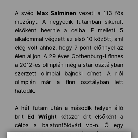
A svéd
Max Salminen
vezeti a 113 fős
mezőnyt. A negyedik futamban sikerült
elsőként beérnie a célba. E mellett 5
alkalommal végzett az első 10 között, ami
elég volt ahhoz, hogy 7 pont előnnyel az
élen álljon. A 29 éves Gothenburg-i finnes
a 2012-es olimpián még a star osztályban
szerzett olimpiai bajnoki címet. A riói
olimpián már a finn osztályban lett
hatodik.
A hét futam után a második helyen álló
brit
Ed Wrigh
t kétszer ért elsőként a
célba a balatonföldvári vb-n. Ő egy
alkalommal, 2013-ban már felállhatott a