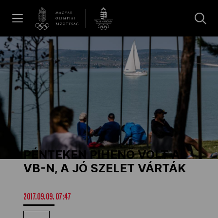
UGRÁS A TARTALOMRA »
Hírek
Galéria
Dakar 2026
PÉNTEKEN PIHENŐ VOLT A
Los Angeles 2028
VB-N, A JÓ SZELET VÁRTÁK
MOB
2017.09.09. 07:47