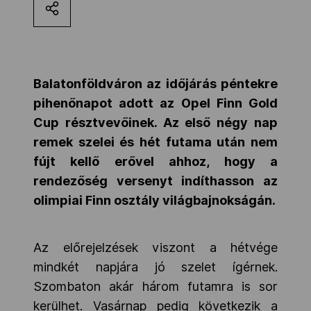
Kettőskarrier-program
NOB
Balatonföldváron az időjárás péntekre
pihenőnapot adott az Opel Finn Gold
Cup résztvevőinek. Az első négy nap
Társszervezetek
remek szelei és hét futama után nem
fújt kellő erővel ahhoz, hogy a
OVEP
rendezőség versenyt indíthasson az
olimpiai Finn osztály világbajnokságán.
Adatbank
Az előrejelzések viszont a hétvége
mindkét napjára jó szelet ígérnek.
Szombaton akár három futamra is sor
kerülhet. Vasárnap pedig következik a