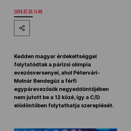
Kettőskarrier-program
2024.07.30. 11:48
NOB
Társszervezetek
Kedden magyar érdekeltséggel
folytatódtak a párizsi olimpia
evezősversenyei, ahol Pétervári-
OVEP
Molnár Bendegúz a férfi
egypárevezősök negyeddöntőjében
Adatbank
nem jutott be a 12 közé, így a C/D
elődöntőben folytathatja szereplését.