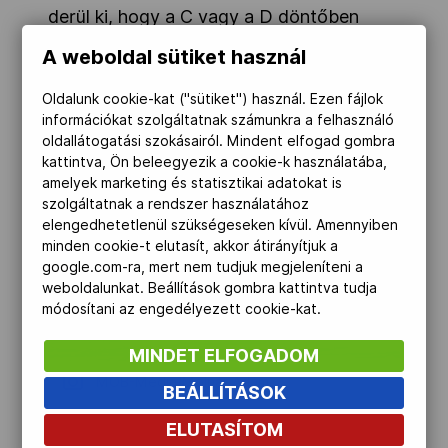
derül ki, hogy a C vagy a D döntőben
fejezi be szereplését; a legjobb esetben
A weboldal sütiket használ
13. lehet.
Oldalunk cookie-kat ("sütiket") használ. Ezen fájlok
információkat szolgáltatnak számunkra a felhasználó
oldallátogatási szokásairól. Mindent elfogad gombra
kattintva, Ön beleegyezik a cookie-k használatába,
amelyek marketing és statisztikai adatokat is
szolgáltatnak a rendszer használatához
elengedhetetlenül szükségeseken kívül. Amennyiben
minden cookie-t elutasít, akkor átirányítjuk a
google.com-ra, mert nem tudjuk megjeleníteni a
weboldalunkat. Beállítások gombra kattintva tudja
módosítani az engedélyezett cookie-kat.
MINDET ELFOGADOM
MOB-Média/Molnár Ádám
BEÁLLÍTÁSOK
ELUTASÍTOM