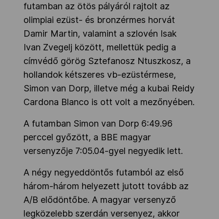
futamban az ötös pályáról rajtolt az
olimpiai ezüst- és bronzérmes horvát
Damir Martin, valamint a szlovén Isak
Ivan Zvegelj között, mellettük pedig a
címvédő görög Sztefanosz Ntuszkosz, a
hollandok kétszeres vb-ezüstérmese,
Simon van Dorp, illetve még a kubai Reidy
Cardona Blanco is ott volt a mezőnyében.
A futamban Simon van Dorp 6:49.96
perccel győzött, a BBE magyar
versenyzője 7:05.04-gyel negyedik lett.
A négy negyeddöntős futamból az első
három-három helyezett jutott tovább az
A/B elődöntőbe. A magyar versenyző
legközelebb szerdán versenyez, akkor