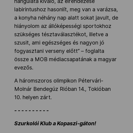
hangulata kiváló, az elrendezése
labirintushoz hasonlít, meg van a varázsa,
a konyha néhány nap alatt sokat javult, de
hiányolom az állóképességi sportokhoz
szükséges tésztaválasztékot, illetve a
szusit, ami egészséges és nagyon jó
fogyasztani verseny előtt” – foglalta
össze a MOB médiacsapatának a magyar
evezős.
A háromszoros olimpikon Pétervári-
Molnár Bendegúz Rióban 14., Tokióban
10. helyen zárt.
- - - - - - - - - -
Szurkolói Klub a Kopaszi-gáton!