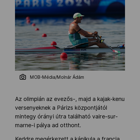
MOB-Média/Molnár Ádám
Az olimpián az evezős-, majd a kajak-kenu
versenyeknek a Párizs központjától
mintegy órányi útra található vaire-sur-
marne-i pálya ad otthont.
Keddre megérkezett a kánikula a francia