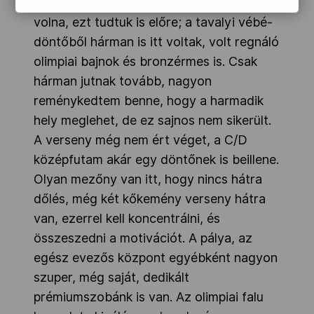
„Ez a futam erősebb nem is lehetett
volna, ezt tudtuk is előre; a tavalyi vébé-
döntőből hárman is itt voltak, volt regnáló
olimpiai bajnok és bronzérmes is. Csak
hárman jutnak tovább, nagyon
reménykedtem benne, hogy a harmadik
hely meglehet, de ez sajnos nem sikerült.
A verseny még nem ért véget, a C/D
középfutam akár egy döntőnek is beillene.
Olyan mezőny van itt, hogy nincs hátra
dőlés, még két kőkemény verseny hátra
van, ezerrel kell koncentrálni, és
összeszedni a motivációt. A pálya, az
egész evezős központ egyébként nagyon
szuper, még saját, dedikált
prémiumszobánk is van. Az olimpiai falu