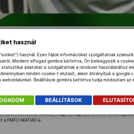
iket használ
sapatának kapusa vette meg a dedikált PMFC mezt.
"sütiket") használ. Ezen fájlok információkat szolgáltatnak számunk
ásairól. Mindent elfogad gombra kattintva, Ön beleegyezik a cookie
 statisztikai adatokat is szolgáltatnak a rendszer használatához e
citáltatott a játékosok által aláírt mezre, mert ezzel szerettek 
 Amennyiben minden cookie-t elutasít, akkor átirányítjuk a google.
 a weboldalunkat. Beállítások gombra kattintva tudja módosítani a
rt Alapítvány támogatásával lebonyolított aukción végül 25 ezer 
n U19-es kapusa vitt el. Székely nem tartja meg a relikviát, h
FOGADOM
BEÁLLÍTÁSOK
ELUTASÍT
rt Gábor cégvezetőhöz eljuttatott leveléből.
an szenved. Mióta kiderült, hogy beteg, azóta több labdarúgócsa
t a PMFC-MATIAS is.