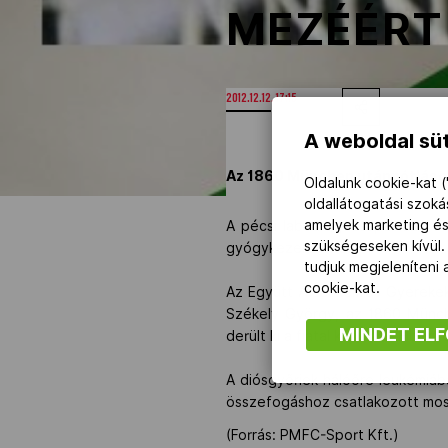
MEZÉÉRT
2012.12.12. 17:15
A weboldal süt
Az 1860 München utánpótlásc
Oldalunk cookie-kat (
oldallátogatási szok
amelyek marketing és
A pécsi labdarúgócsapat azért li
szükségeseken kívül.
gyógykezeléséhez.
tudjuk megjeleníteni
cookie-kat.
Az Együtt A Leukémiás Gyerekeké
Székely György, az 1860 Münche
MINDET EL
derült ki a fiatal kapus dr. Elbe
A diósgyőriek hálóőre leukémiáb
összefogáshoz csatlakozott mos
(Forrás: PMFC-Sport Kft.)