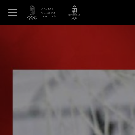
UGRÁS A TARTALOMRA »
Hírek
Galéria
Dakar 2026
Los Angeles 2028
MOB
Kettőskarrier-program