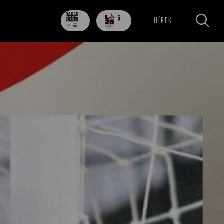
85
706
HÍREK
nap
nap