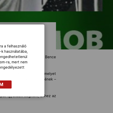
ra a felhasználó
-k használatába,
lengedhetetlenül
volna hozzájárulni Rakaczki Bence
com-ra, mert nem
z engedélyezett
forintért kelt el a mez, amelyet
anem elküldi Rakaczi Bencének –
OM
pat igyekszik segíteni, ehhez az