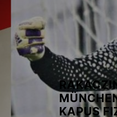
NOB
Társszervezetek
OVEP
Adatbank
RAKACZI
MÜNCHEN
KAPUS FI