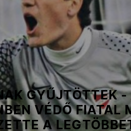
NAK GYŰJTÖTTEK -
BEN VÉDŐ FIATAL
ZETTE A LEGTÖBBE