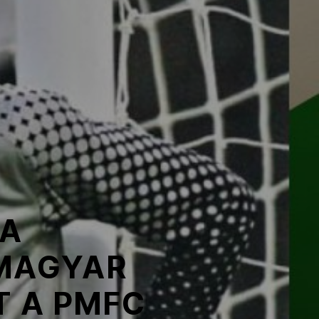
 A
 MAGYAR
T A PMFC