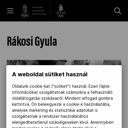
UGRÁS A TARTALOMRA »
Hírek
Rákosi Gyula
Galéria
85 éves Rákosi Gyula" />
Dakar 2026
A weboldal sütiket használ
2023.10.06.
Oldalunk cookie-kat ("sütiket") használ. Ezen fájlok
információkat szolgáltatnak számunkra a felhasználó
85 éves Rákosi Gyula
Los Angeles 2028
oldallátogatási szokásairól. Mindent elfogad gombra
kattintva, Ön beleegyezik a cookie-k használatába,
85 esztendős az olimpiai és Európa-bajnoki
amelyek marketing és statisztikai adatokat is
bronzérmes labdarúgó, későbbi edző, női
MOB
szolgáltatnak a rendszer használatához
szövetségi kapitány, a MOB Fair Play-díjas
elengedhetetlenül szükségeseken kívül. Amennyiben