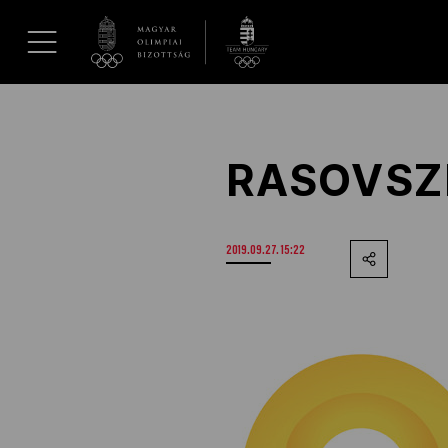
UGRÁS A TARTALOMRA »
Hírek
RASOVSZ
Galéria
2019.09.27. 15:22
Dakar 2026
Los Angeles 2028
MOB
Kettőskarrier-program