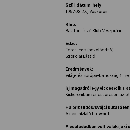
Szül. dátum, hely:
1997.03.27., Veszprém
Klub:
Balaton Úszó Klub Veszprám
Edző:
Epres Imre (nevelőedző)
Szokolai László
Eredmények:
Világ- és Európa-bajnokság 1. he
Írj magadról egy vicces/cikis s
Kiskoromban rendszeresen az étk
Ha brit tudós/svájci kutató lenn
A nem hízlaló browniet.
A családodban volt valaki, aki