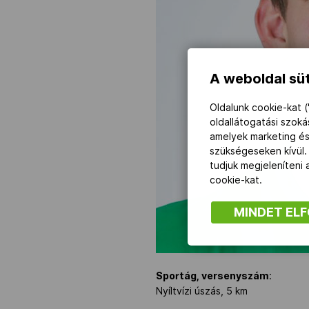
A weboldal süt
Oldalunk cookie-kat (
oldallátogatási szok
amelyek marketing és
szükségeseken kívül.
tudjuk megjeleníteni
cookie-kat.
MINDET EL
Sportág, versenyszám
:
Nyíltvízi úszás, 5 km