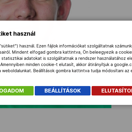
iket használ
"sütiket") használ. Ezen fájlok információkat szolgáltatnak számunk
ásairól. Mindent elfogad gombra kattintva, Ön beleegyezik a cookie
 statisztikai adatokat is szolgáltatnak a rendszer használatához e
 Amennyiben minden cookie-t elutasít, akkor átirányítjuk a google.
 a weboldalunkat. Beállítások gombra kattintva tudja módosítani a
FOGADOM
BEÁLLÍTÁSOK
ELUTASÍT