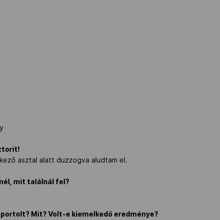
ly
ztorit!
ező asztal alatt duzzogva aludtam el.
él, mit találnál fel?
 sportolt? Mit? Volt-e kiemelkedő eredménye?