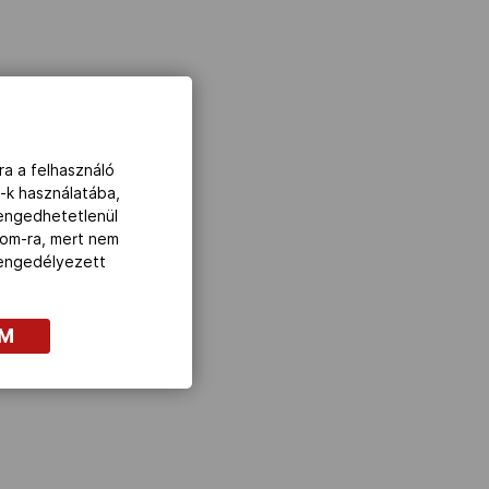
ra a felhasználó
-k használatába,
lengedhetetlenül
com-ra, mert nem
z engedélyezett
OM