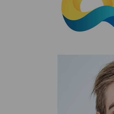
NOB
Társszervezetek
OVEP
Adatbank