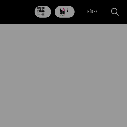
85
706
HÍREK
nap
nap