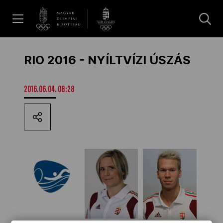
UGRÁS A TARTALOMRA »
Hírek
RIO 2016 - NYÍLTVÍZI ÚSZÁS
Galéria
2016.06.04. 08:28
Dakar 2026
Los Angeles 2028
MOB