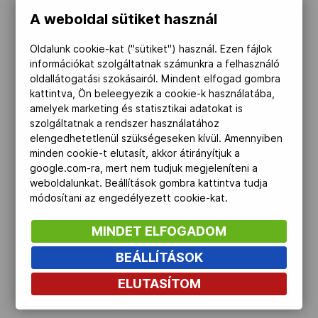
A weboldal sütiket használ
Kettőskarrier-program
Indulók: 3
Oldalunk cookie-kat ("sütiket") használ. Ezen fájlok
információkat szolgáltatnak számunkra a felhasználó
NOB
oldallátogatási szokásairól. Mindent elfogad gombra
kattintva, Ön beleegyezik a cookie-k használatába,
amelyek marketing és statisztikai adatokat is
szolgáltatnak a rendszer használatához
Társszervezetek
elengedhetetlenül szükségeseken kívül. Amennyiben
minden cookie-t elutasít, akkor átirányítjuk a
google.com-ra, mert nem tudjuk megjeleníteni a
OVEP
weboldalunkat. Beállítások gombra kattintva tudja
módosítani az engedélyezett cookie-kat.
MINDET ELFOGADOM
Adatbank
BEÁLLÍTÁSOK
ELUTASÍTOM