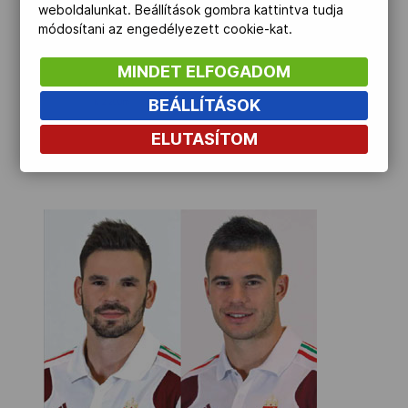
weboldalunkat. Beállítások gombra kattintva tudja
módosítani az engedélyezett cookie-kat.
MINDET ELFOGADOM
BEÁLLÍTÁSOK
ELUTASÍTOM