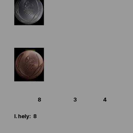
8 3 4
I. hely: 8