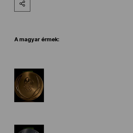
Kettőskarrier-program
NOB
A magyar érmek:
Társszervezetek
OVEP
Adatbank