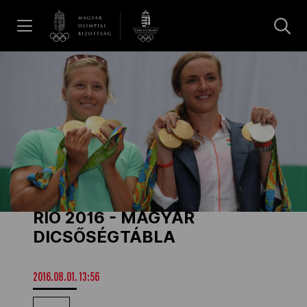
UGRÁS A TARTALOMRA »
Hírek
Galéria
Dakar 2026
RIO 2016 - MAGYAR
Los Angeles 2028
DICSŐSÉGTÁBLA
MOB
2016.08.01. 13:56