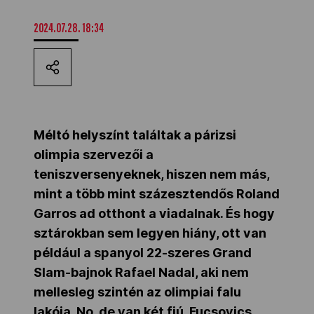
Kettőskarrier-program
2024.07.28. 18:34
NOB
Társszervezetek
Méltó helyszínt találtak a párizsi
olimpia szervezői a
teniszversenyeknek, hiszen nem más,
OVEP
mint a több mint százesztendős Roland
Garros ad otthont a viadalnak. És hogy
Adatbank
sztárokban sem legyen hiány, ott van
például a spanyol 22-szeres Grand
Slam-bajnok Rafael Nadal, aki nem
mellesleg szintén az olimpiai falu
lakója. No, de van két fiú, Fucsovics