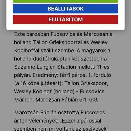
2200 néző előtt kezdődött a Roland
BEÁLLÍTÁSOK
Garros 14-es pályáján. Végeredmény: Ugo
ELUTASÍTOM
Humbert – Marozsán Fábián 6:3, 6:2.
Este párosban Fucsovics és Marozsán a
holland Tallon Griekspoorral és Wesley
Koolhoffal szállt szembe. A magyarok a
holland duótól kikaptak két szettben a
Suzanne Lenglen Stadion melletti 11-es
pályán. Eredmény: férfi páros, 1. forduló
(a 16 közé jutásért): Tallon Griekspoor,
Wesley Koolhof (holland) - Fucsovics
Márton, Marozsán Fábián 6:1, 6:3.
Marozsán Fábián osztotta Fucsovics
árton véleményét:
„
Ezzel a párossal
szemben nem mi voltunk az esélyesek.