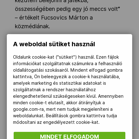
kezdtem belejönni a játékba,
összességében pedig egy jó meccs volt
”
– értékelt Fucsovics Márton a
közmédiának.
Marozsán Fábián kétszettes vereséggel
A weboldal sütiket használ
az első fordulóban búcsúzott. A
pályafutása első olimpiáján szereplő,
Oldalunk cookie-kat ("sütiket") használ. Ezen fájlok
információkat szolgáltatnak számunkra a felhasználó
világranglistán 49. Marozsánra nem várt
oldallátogatási szokásairól. Mindent elfogad gombra
könnyű feladat a francia Ugo Humbert
kattintva, Ön beleegyezik a cookie-k használatába,
ellen, ugyanis amellett, hogy a rivális
amelyek marketing és statisztikai adatokat is
szolgáltatnak a rendszer használatához
jelenleg 15. az ATP-rangsorban, a hazai
elengedhetetlenül szükségeseken kívül. Amennyiben
közönség támogatását is élvezhette.
minden cookie-t elutasít, akkor átirányítjuk a
Tavaly a Davis Kupa tatabányai
google.com-ra, mert nem tudjuk megjeleníteni a
weboldalunkat. Beállítások gombra kattintva tudja
selejtezőjében kemény pályán csaptak
módosítani az engedélyezett cookie-kat.
össze, akkor Humbert két szettben nyert,
második találkozójuk pedig telt ház, azaz
MINDET ELFOGADOM