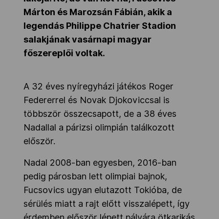
Márton és Marozsán Fábián, akik a
legendás Philippe Chatrier Stadion
salakjának vasárnapi magyar
főszereplői voltak.
A 32 éves nyíregyházi játékos Roger
Federerrel és Novak Djokoviccsal is
többször összecsapott, de a 38 éves
Nadallal a párizsi olimpián találkozott
először.
Nadal 2008-ban egyesben, 2016-ban
pedig párosban lett olimpiai bajnok,
Fucsovics ugyan elutazott Tokióba, de
sérülés miatt a rajt előtt visszalépett, így
érdemben először lépett pályára ötkarikás