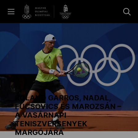
UGRÁS A TARTALOMRA »
Hírek
Galéria
Dakar 2026
ROLAND GARROS, NADAL,
Los Angeles 2028
FUCSOVICS ÉS MAROZSÁN –
A VASÁRNAPI
TENISZVERSENYEK
MOB
MARGÓJÁRA