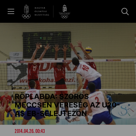
UGRÁS A TARTALOMRA »
Hírek
Galéria
Dakar 2026
RÖPLABDA: SZOROS
Los Angeles 2028
MECCSEN VERESÉG AZ U20-
AS EB-SELEJTEZŐN
MOB
2014.04.26. 00:43