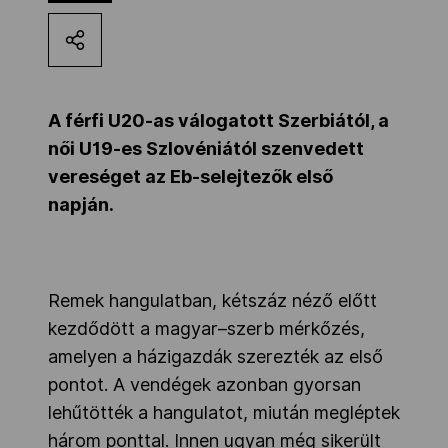
Kettőskarrier-program
NOB
A férfi U20-as válogatott Szerbiától, a
női U19-es Szlovéniától szenvedett
vereséget az Eb-selejtezők első
Társszervezetek
napján.
OVEP
Remek hangulatban, kétszáz néző előtt
Adatbank
kezdődött a magyar–szerb mérkőzés,
amelyen a házigazdák szerezték az első
pontot. A vendégek azonban gyorsan
lehűtötték a hangulatot, miután megléptek
három ponttal. Innen ugyan még sikerült