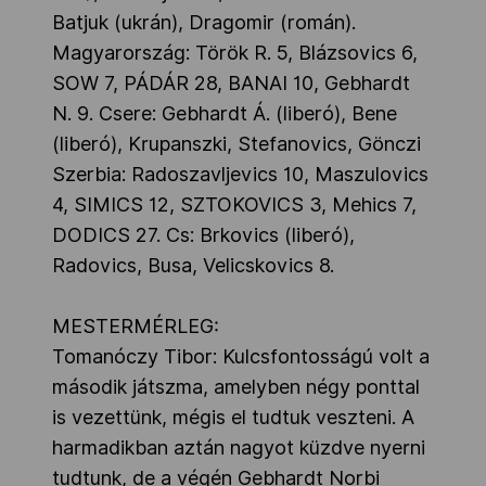
Batjuk (ukrán), Dragomir (román).
Magyarország: Török R. 5, Blázsovics 6,
SOW 7, PÁDÁR 28, BANAI 10, Gebhardt
N. 9. Csere: Gebhardt Á. (liberó), Bene
(liberó), Krupanszki, Stefanovics, Gönczi
Szerbia: Radoszavljevics 10, Maszulovics
4, SIMICS 12, SZTOKOVICS 3, Mehics 7,
DODICS 27. Cs: Brkovics (liberó),
Radovics, Busa, Velicskovics 8.
MESTERMÉRLEG:
Tomanóczy Tibor: Kulcsfontosságú volt a
második játszma, amelyben négy ponttal
is vezettünk, mégis el tudtuk veszteni. A
harmadikban aztán nagyot küzdve nyerni
tudtunk, de a végén Gebhardt Norbi