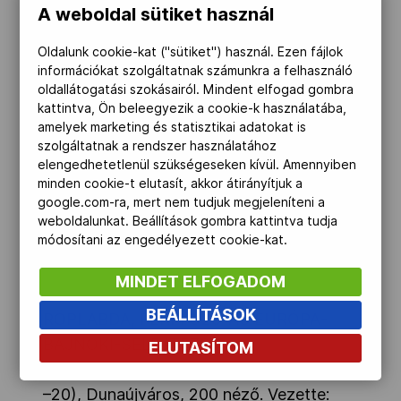
A weboldal sütiket használ
A negyedik játszma közepén öt ponttal
léptek meg a szerbek, ráadásul Gebhardt
Oldalunk cookie-kat ("sütiket") használ. Ezen fájlok
Norbertnek kifordult a bokája, akit a
információkat szolgáltatnak számunkra a felhasználó
oldallátogatási szokásairól. Mindent elfogad gombra
játékostársak vittek le ölben a pályáról. Ez
kattintva, Ön beleegyezik a cookie-k használatába,
már sok volt a magyar csapatnak, amely
amelyek marketing és statisztikai adatokat is
már hét pontos hátrányban is volt. Ugyan
szolgáltatnak a rendszer használatához
elengedhetetlenül szükségeseken kívül. Amennyiben
ez a végén valamelyest csökkent, de a
minden cookie-t elutasít, akkor átirányítjuk a
szerb csapat öt ponttal így is nyerte a
google.com-ra, mert nem tudjuk megjeleníteni a
szettet, s 3:1-re a mérkőzést is (20:25).
weboldalunkat. Beállítások gombra kattintva tudja
módosítani az engedélyezett cookie-kat.
Hirdetés
MINDET ELFOGADOM
BEÁLLÍTÁSOK
RÖPLABDA, FÉRFI U20-AS EURÓPA-
BAJNOKI-SELEJTEZŐ
ELUTASÍTOM
Magyarország–Szerbia 1:3 (–20, –23, 25,
–20), Dunaújváros, 200 néző. Vezette: