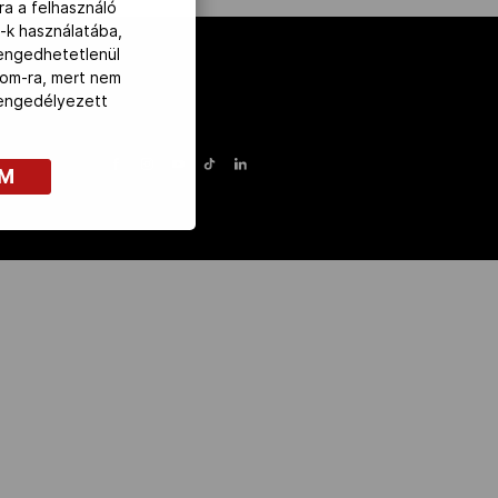
ra a felhasználó
-k használatába,
lengedhetetlenül
com-ra, mert nem
z engedélyezett
OM