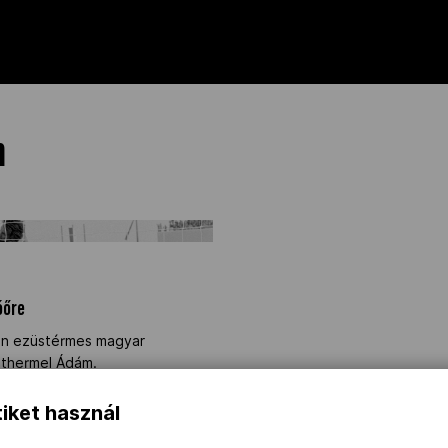
m
lóőre" />
óőre
án ezüstérmes magyar
othermel Ádám.
iket használ