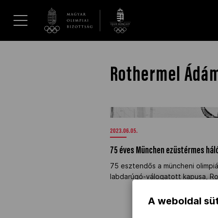
UGRÁS A TARTALOMRA »
Hírek
Rothermel Ádá
Galéria
75 éves München ezüstérmes há
Dakar 2026
2023.06.05.
75 éves München ezüstérmes hál
Los Angeles 2028
75 esztendős a müncheni olimpi
labdarúgó-válogatott kapusa, R
MOB
A weboldal süt
Kettőskarrier-program