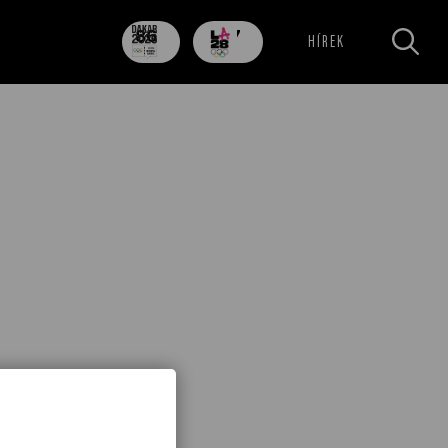
86
707
HÍREK
nap
nap