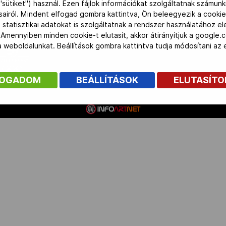
"sütiket") használ. Ezen fájlok információkat szolgáltatnak számunk
ásairól. Mindent elfogad gombra kattintva, Ön beleegyezik a cookie
 statisztikai adatokat is szolgáltatnak a rendszer használatához e
 Amennyiben minden cookie-t elutasít, akkor átirányítjuk a google.
 a weboldalunkat. Beállítások gombra kattintva tudja módosítani a
FOGADOM
BEÁLLÍTÁSOK
ELUTASÍT