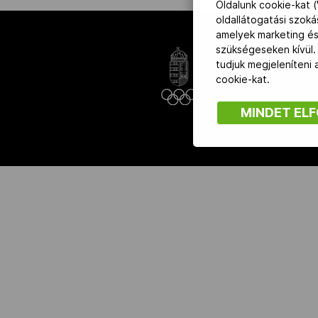
Oldalunk cookie-kat (
oldallátogatási szok
amelyek marketing és
NOB
szükségeseken kívül.
tudjuk megjeleníteni
Társszervezetek
cookie-kat.
MINDET EL
OVEP
Adatbank