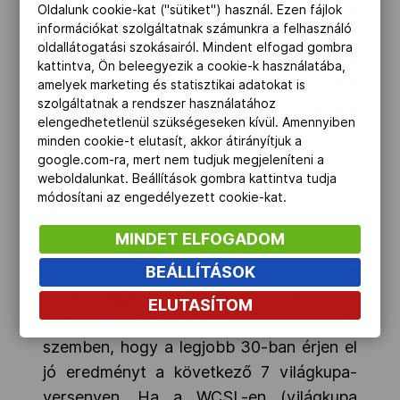
többször pontszerző helyen végezni a
Oldalunk cookie-kat ("sütiket") használ. Ezen fájlok
információkat szolgáltatnak számunkra a felhasználó
világkupa sorozatban, de az elsődleges
oldallátogatási szokásairól. Mindent elfogad gombra
célja, hogy részt vehessen a februári téli
kattintva, Ön beleegyezik a cookie-k használatába,
olimpián. Idén először a finnországi
amelyek marketing és statisztikai adatokat is
szolgáltatnak a rendszer használatához
Leviben bizonyíthat, miután a világkupa
elengedhetetlenül szükségeseken kívül. Amennyiben
mezőnye számára a hétvégén rendezik az
minden cookie-t elutasít, akkor átirányítjuk a
első szlalomversenyeket. A nők
google.com-ra, mert nem tudjuk megjeleníteni a
weboldalunkat. Beállítások gombra kattintva tudja
szombaton, a férfiak vasárnap állnak
módosítani az engedélyezett cookie-kat.
rajthoz.
MINDET ELFOGADOM
"Tavaly Dalibor sérült volt, de az idei
BEÁLLÍTÁSOK
szezonra fizikálisan és egészség
szempontjából is jól van, nincsenek
ELUTASÍTOM
térfájdalmai. A szövetség elvárása vele
szemben, hogy a legjobb 30-ban érjen el
jó eredményt a következő 7 világkupa-
versenyen. Ha a WCSL-en (világkupa