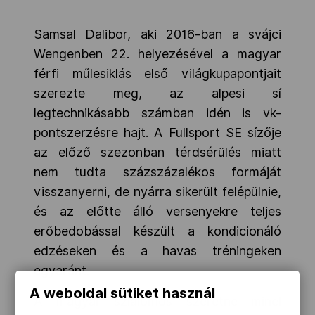
Samsal Dalibor, aki 2016-ban a svájci
Wengenben 22. helyezésével a magyar
férfi műlesiklás első világkupapontjait
szerezte meg, az alpesi sí
legtechnikásabb számban idén is vk-
pontszerzésre hajt. A Fullsport SE sízője
az előző szezonban térdsérülés miatt
nem tudta százszázalékos formáját
visszanyerni, de nyárra sikerült felépülnie,
és az előtte álló versenyekre teljes
erőbedobással készült a kondicionáló
edzéseken és a havas tréningeken
egyaránt.
A weboldal sütiket használ
A magyar szlalomos szeretne minél