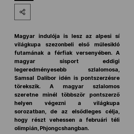
Kettőskarrier-program
NOB
Magyar indulója is lesz az alpesi sí
világkupa szezonbeli első műlesikló
futamának a férfiak versenyében. A
Társszervezetek
magyar sísport eddigi
legeredményesebb szlalomosa,
OVEP
Samsal Dalibor idén is pontszerzésre
törekszik.
A magyar szlalomos
szeretne minél többször pontszerző
Adatbank
helyen végezni a világkupa
sorozatban, de az elsődleges célja,
hogy részt vehessen a februári téli
olimpián, Phjongcshangban.