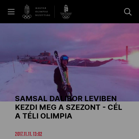
UGRÁS A TARTALOMRA »
Hírek
Galéria
Dakar 2026
SAMSAL DALIBOR LEVIBEN
Los Angeles 2028
KEZDI MEG A SZEZONT - CÉL
A TÉLI OLIMPIA
MOB
2017.11.11. 13:02