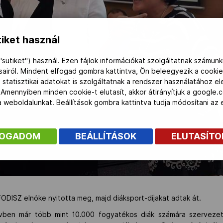
iket használ
"sütiket") használ. Ezen fájlok információkat szolgáltatnak számunk
ásairól. Mindent elfogad gombra kattintva, Ön beleegyezik a cookie
 statisztikai adatokat is szolgáltatnak a rendszer használatához e
 Amennyiben minden cookie-t elutasít, akkor átirányítjuk a google.
 a weboldalunkat. Beállítások gombra kattintva tudja módosítani a
FOGADOM
BEÁLLÍTÁSOK
ELUTASÍT
ODISZ elnöke nyitotta meg, majd diáksport-díjakat adtak át.
ben már több mint 10.000 fogyatékos diák számára szervezett 