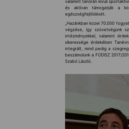
valamint tanórán kívüli sportakti
és aktívan támogatják a köz
egészségfejlődését.
„Hazánkban közel 70.000 fogyat
végzése, így szövetségünk sz
intézményekkel, valamint érde
sikeressége érdekében Tanévn
integrált, mind pedig a szegreg
beszámolunk a FODISZ 2017/2018-
Szabó László.