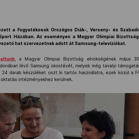
zett a Fogyatékosok Országos Diák-, Verseny- és Szabad
Sport Házában. Az eseményen a Magyar Olimpiai Bizottság
ezető hat szervezetnek adott át Samsung-televíziókat.
oltunk
, a Magyar Olimpiai Bizottság elnökségének május 3
donában lévő Samsung okostévét, melyek még tavalyi támogatásk
4 darab készüléket oszt ki tartós használatra, ezek közül a 
oktatási intézményekhez kerülnek.