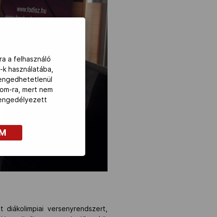
ra a felhasználó
-k használatába,
lengedhetetlenül
com-ra, mert nem
z engedélyezett
OM
diákolimpiai versenyrendszert,