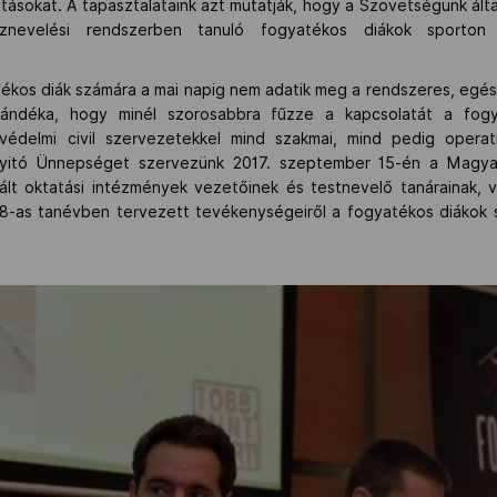
vitásokat. A tapasztalataink azt mutatják, hogy a Szövetségünk ált
nevelési rendszerben tanuló fogyatékos diákok sporton k
ékos diák számára a mai napig nem adatik meg a rendszeres, e
ándéka, hogy minél szorosabbra fűzze a kapcsolatát a fogya
kvédelmi civil szervezetekkel mind szakmai, mind pedig opera
yitó Ünnepséget szervezünk 2017. szeptember 15-én a Magya
ált oktatási intézmények vezetőinek és testnevelő tanárainak, 
as tanévben tervezett tevékenységeiről a fogyatékos diákok spo