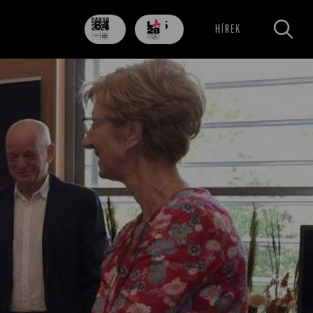
84
705
HÍREK
nap
nap