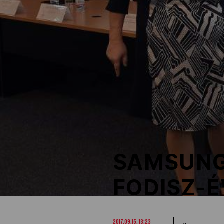
NOB
Társszervezetek
OVEP
Adatbank
SAMSUNG
FODISZ-
2017.09.15. 13:23