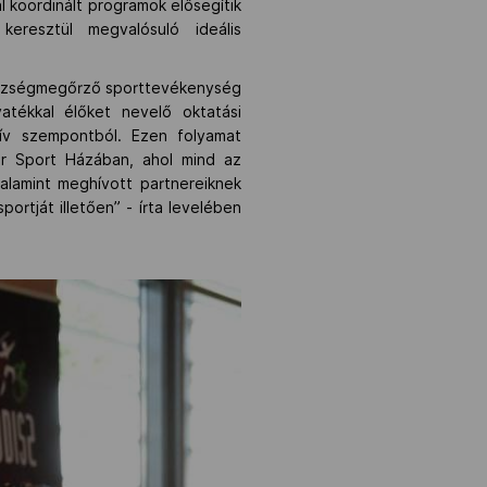
al koordinált programok elősegítik
eresztül megvalósuló ideális
gészségmegőrző sporttevékenység
tékkal élőket nevelő oktatási
tív szempontból. Ezen folyamat
r Sport Házában, ahol mind az
valamint meghívott partnereiknek
rtját illetően” - írta levelében