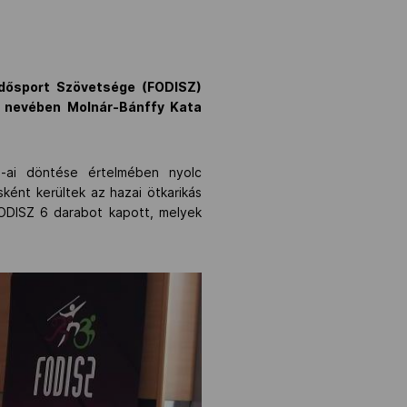
idősport Szövetsége (FODISZ)
 nevében Molnár-Bánffy Kata
0-ai döntése értelmében nyolc
ént kerültek az hazai ötkarikás
FODISZ 6 darabot kapott, melyek