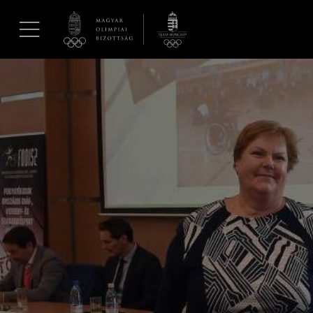
UGRÁS A TARTALOMRA »
Hírek
Galéria
Dakar 2026
Los Angeles 2028
MOB
Kettőskarrier-program