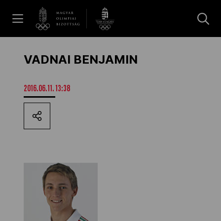
UGRÁS A TARTALOMRA »
Hírek
VADNAI BENJAMIN
Galéria
2016.06.11. 13:38
Dakar 2026
Los Angeles 2028
MOB