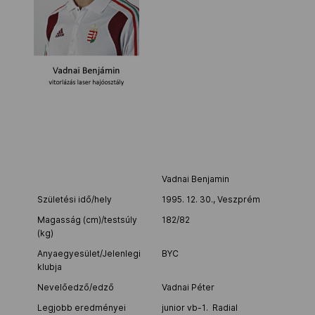
Kettőskarrier-program
NOB
Társszervezetek
OVEP
Vadnai Benjamin
Születési idő/hely
1995. 12. 30., Veszprém
Magasság (cm)/testsúly
182/82
Adatbank
(kg)
Anyaegyesület/Jelenlegi
BYC
klubja
Nevelőedző/edző
Vadnai Péter
Legjobb eredményei
junior vb-1. Radial