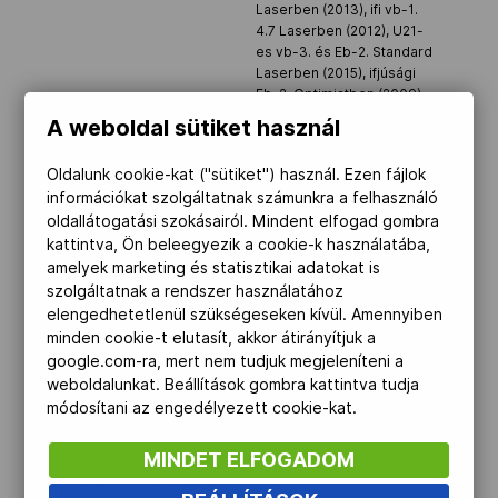
Laserben (2013), ifi vb-1.
4.7 Laserben (2012), U21-
es vb-3. és Eb-2. Standard
Laserben (2015), ifjúsági
Eb-2. Optimistben (2009)
A weboldal sütiket használ
Cél
Rióban tisztes helytállás,
Tokióban pontszerzés
Oldalunk cookie-kat ("sütiket") használ. Ezen fájlok
Hobbi
a spanyol nyelv, a Balaton
információkat szolgáltatnak számunkra a felhasználó
oldallátogatási szokásairól. Mindent elfogad gombra
Versenyszám
Laser Standard
kattintva, Ön beleegyezik a cookie-k használatába,
Idegennyelv-ismeret
angol, spanyol
amelyek marketing és statisztikai adatokat is
Olimpiai részvétel
nem volt
szolgáltatnak a rendszer használatához
elengedhetetlenül szükségeseken kívül. Amennyiben
Sportos családból származik: testvére, Jonatán ifjúsági
minden cookie-t elutasít, akkor átirányítjuk a
olimpiai bronzérmes vitorlázó, jó edzőpartnerek,
google.com-ra, mert nem tudjuk megjeleníteni a
édesapja szintén vitorlázó volt, jelenleg edzője. Öt
weboldalunkat. Beállítások gombra kattintva tudja
évesen először az úszással ismerkedett meg, majd
módosítani az engedélyezett cookie-kat.
három esztendővel később kezdett vitorlázni. Célja,
hogy gazdálkodás és marketing szakon diplomát
MINDET ELFOGADOM
szerezzen. Többféle vízi sport mellett a sízés és a
snowboard is a hobbijai közé tartozik.