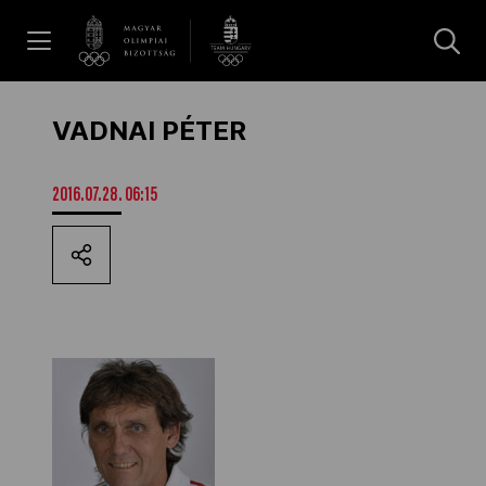
UGRÁS A TARTALOMRA »
Hírek
VADNAI PÉTER
Galéria
2016.07.28. 06:15
Dakar 2026
Los Angeles 2028
MOB