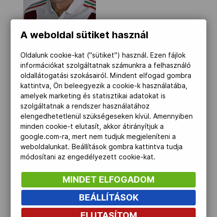
Kettőskarrier-program
A weboldal sütiket használ
NOB
Oldalunk cookie-kat ("sütiket") használ. Ezen fájlok
információkat szolgáltatnak számunkra a felhasználó
oldallátogatási szokásairól. Mindent elfogad gombra
Társszervezetek
kattintva, Ön beleegyezik a cookie-k használatába,
amelyek marketing és statisztikai adatokat is
szolgáltatnak a rendszer használatához
elengedhetetlenül szükségeseken kívül. Amennyiben
OVEP
1960. 03. 26. Budapest
minden cookie-t elutasít, akkor átirányítjuk a
google.com-ra, mert nem tudjuk megjeleníteni a
Válogatott versenyző volt finn-dingi hajóosztályban.
weboldalunkat. Beállítások gombra kattintva tudja
Előbb a VVSI színeiben versenyzett (1974-1978), majd
egy évtizedet töltött a KÖFÉM-nél (1978–1988). Fiait
Adatbank
módosítani az engedélyezett cookie-kat.
segíti a minél jobb eredmények elérésében. Jonatán és
Benjámin összesen hússzor állt dobogón ifjúsági világ-
MINDET ELFOGADOM
és Európa-bajnokságokon, az olimpiára Benjáminnak
sikerült a kvalifikáció. Polgári foglalkozása
BEÁLLÍTÁSOK
építészmérnök, Balaton-parti épületek tervezésére és
kivitelezésére specializálódott.
ELUTASÍTOM