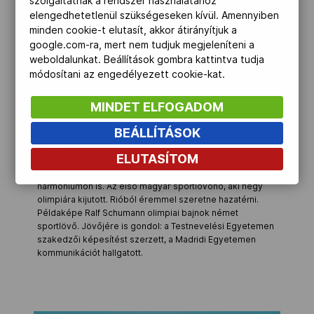
szolgáltatnak a rendszer használatához
sportpisztoly), Peking (29.
elengedhetetlenül szükségeseken kívül. Amennyiben
légpisztoly, 32.
minden cookie-t elutasít, akkor átirányítjuk a
sportpisztoly), London (6.
google.com-ra, mert nem tudjuk megjeleníteni a
sportpisztoly, 16.
légpisztoly)
weboldalunkat. Beállítások gombra kattintva tudja
módosítani az engedélyezett cookie-kat.
MINDET ELFOGADOM
BEÁLLÍTÁSOK
Korábban úszott, teniszezett, majd bátyja – későbbi
ELUTASÍTOM
edzője – hatására kezdett lőni. Nagyon szereti a zenét:
kilenc évig zongorázott, játszik gitáron, hegedűn és
harmóniumon is. Az első magyar sportlövőnő, aki négy
olimpiára kijutott. Rióból éremmel szeretne hazatérni.
Példaképe Ralf Schumann olimpiai bajnok német
sportlövő. Jövőjére is gondol: a Testnevelési Egyetemen
szakedzői képesítést szerzett, a Madridi Egyetemen
kommunikációt hallgatott.