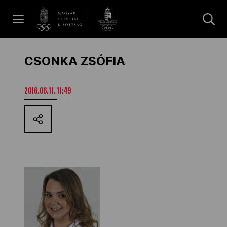
UGRÁS A TARTALOMRA »
Hírek
CSONKA ZSÓFIA
Galéria
2016.06.11. 11:49
Dakar 2026
Los Angeles 2028
MOB