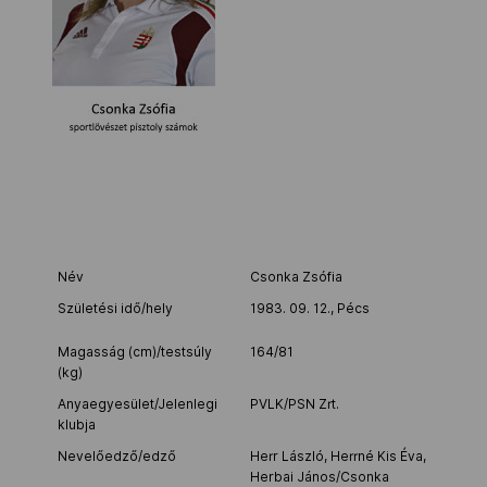
Kettőskarrier-program
NOB
Társszervezetek
OVEP
Név
Csonka Zsófia
Születési idő/hely
1983. 09. 12., Pécs
Adatbank
Magasság (cm)/testsúly
164/81
(kg)
Anyaegyesület/Jelenlegi
PVLK/PSN Zrt.
klubja
Nevelőedző/edző
Herr László, Herrné Kis Éva,
Herbai János/Csonka