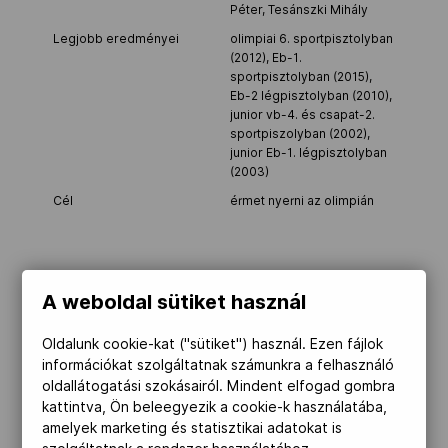
Péter, Tesánszki Mihály
Legjobb eredményei
olimpiai 6. sportpisztolyban
(2012), Eb-1.
sportpisztolyban (2015),
Eb-2 légpisztolyban (2010),
junior vb-4. és csapat-2.
sportpiszolyban (2002),
junior Eb-1. légpisztolyban
(2003)
Cél
érmet nyerni az olimpián
Hobbi
lakberendezés, varrás,
A weboldal sütiket használ
koncert, kiállítás, kutyázás,
természet
Oldalunk cookie-kat ("sütiket") használ. Ezen fájlok
Versenyszám
25m pisztoly
információkat szolgáltatnak számunkra a felhasználó
oldallátogatási szokásairól. Mindent elfogad gombra
kattintva, Ön beleegyezik a cookie-k használatába,
Idegennyelv-ismeret
angol, spanyol
amelyek marketing és statisztikai adatokat is
Olimpiai részvétel
Athén (26. légpisztoly, 30.