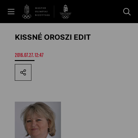
UGRÁS A TARTALOMRA »
Hírek
KISSNÉ OROSZI EDIT
Galéria
2016.07.27. 12:47
Dakar 2026
Los Angeles 2028
MOB