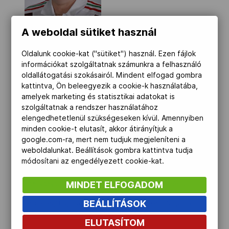
Kettőskarrier-program
A weboldal sütiket használ
NOB
Oldalunk cookie-kat ("sütiket") használ. Ezen fájlok
információkat szolgáltatnak számunkra a felhasználó
oldallátogatási szokásairól. Mindent elfogad gombra
kattintva, Ön beleegyezik a cookie-k használatába,
Társszervezetek
amelyek marketing és statisztikai adatokat is
szolgáltatnak a rendszer használatához
elengedhetetlenül szükségeseken kívül. Amennyiben
OVEP
minden cookie-t elutasít, akkor átirányítjuk a
1958. 08. 14. Budapest
google.com-ra, mert nem tudjuk megjeleníteni a
Többszörös országos bajnok puskás, 1977-ben a római
weboldalunkat. Beállítások gombra kattintva tudja
Európa-bajnokságon csapatban ezüstérmes a
módosítani az engedélyezett cookie-kat.
standardpuska 3x20 összetett számában. Az UTE-ban az
Adatbank
utánpótlás-neveléssel is foglalkozik. Legismertebb
MINDET ELFOGADOM
tanítványa az ifjúsági olimpiai bajnok Péni István és a
szintén riói induló Szabián Norbert. A hazai szövetség
BEÁLLÍTÁSOK
elnökségi tagja, a puska szakág vezetője és utánpótlás
szövetségi kapitány is. Hobbijai a sport és az állatok.
ELUTASÍTOM