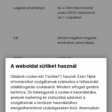
Legjobb eredményei
Eb-4. 60m fekvő kisöbű
puska (2015), többszörös
ob-1. csapatban
Cél
kihozni magából a legjobb
eredményt, amire képes
Hobbi
vadászat
A weboldal sütiket használ
Versenyszám
50m puska fekvő
Oldalunk cookie-kat ("sütiket") használ. Ezen fájlok
információkat szolgáltatnak számunkra a felhasználó
Idegennyelv-ismeret
angol
oldallátogatási szokásairól. Mindent elfogad gombra
Olimpiai részvétel
nem volt
kattintva, Ön beleegyezik a cookie-k használatába,
amelyek marketing és statisztikai adatokat is
szolgáltatnak a rendszer használatához
elengedhetetlenül szükségeseken kívül. Amennyiben