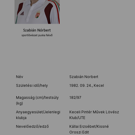
Kettőskarrier-program
NOB
Társszervezetek
OVEP
Név
Szabián Norbert
Születési idő/hely
1982. 09. 24., Kecel
Adatbank
Magasság (cm)/testsúly
182/97
(kg)
Anyaegyesület/Jelenlegi
Keceli Pintér Művek Lövész
klubja
Klub/UTE
Nevelőedző/edző
Kállai Erzsébet/Kissné
Oroszi Edit