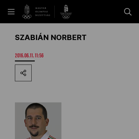
UGRÁS A TARTALOMRA »
Hírek
SZABIÁN NORBERT
Galéria
2016.06.11. 11:56
Dakar 2026
Los Angeles 2028
MOB