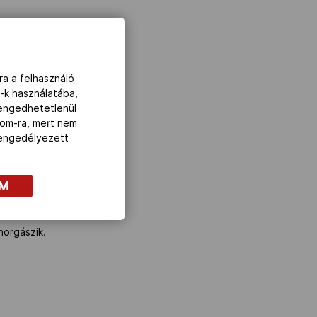
ra a felhasználó
-k használatába,
lengedhetetlenül
com-ra, mert nem
z engedélyezett
OM
 során végig a Honvédban
aként. Számos jelenlegi és
n Attila és Tátrai Miklós
horgászik.