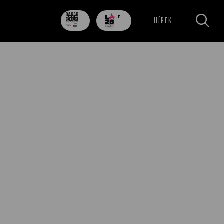
86
707
HÍREK
nap
nap