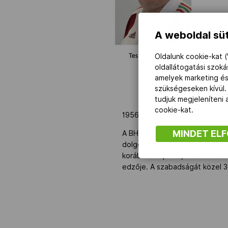
NOB
A weboldal süt
Oldalunk cookie-kat (
Társszervezetek
oldallátogatási szok
amelyek marketing és
OVEP
szükségeseken kívül.
tudjuk megjeleníteni
cookie-kat.
1956. 08. 12. Budapest
Adatbank
MINDET EL
A BHSE válogatott pisztolyosa
dolgozott, a pisztolyosok felk
korábbi olimpikon, többek közöt
edzője. A szabadságát közel 3