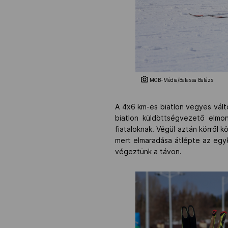
MOB-Média/Balassa Balázs
A 4x6 km-es biatlon vegyes váltó
biatlon küldöttségvezető elmon
fiataloknak. Végül aztán körről k
mert elmaradása átlépte az egyk
végeztünk a távon.