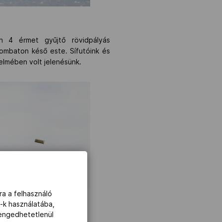
n 4 érmet gyűjtő rövidpályás
zombaton késő este. Sífutóink és
lmében volt jelenésünk.
ra a felhasználó
-k használatába,
lengedhetetlenül