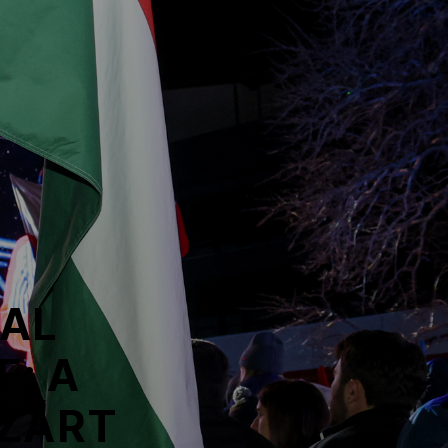
KAL
F; A
 ZÁRT