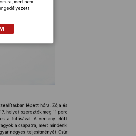
com-ra, mert nem
z engedélyezett
OM
zeállításban lépett hóra. Zója és
a 17. helyet szerezték meg 11 perc
k a futásával. A verseny előtt
 vagyok a csapatra, mert mindenki
magyar négyes teljesítményét Csúr