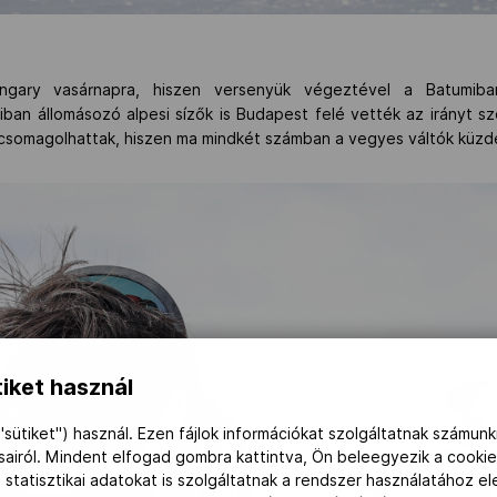
ary vasárnapra, hiszen versenyük végeztével a Batumiba
iban állomásozó alpesi sízők is Budapest felé vették az irányt s
csomagolhattak, hiszen ma mindkét számban a vegyes váltók küzde
iket használ
"sütiket") használ. Ezen fájlok információkat szolgáltatnak számunk
ásairól. Mindent elfogad gombra kattintva, Ön beleegyezik a cookie
 statisztikai adatokat is szolgáltatnak a rendszer használatához e