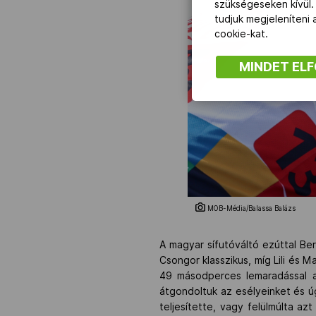
szükségeseken kívül.
tudjuk megjeleníteni
cookie-kat.
MINDET EL
MOB-Média/Balassa Balázs
A magyar sífutóváltó ezúttal Ber
Csongor klasszikus, míg Lili és M
49 másodperces lemaradással a
átgondoltuk az esélyeinket és úg
teljesítette, vagy felülmúlta az