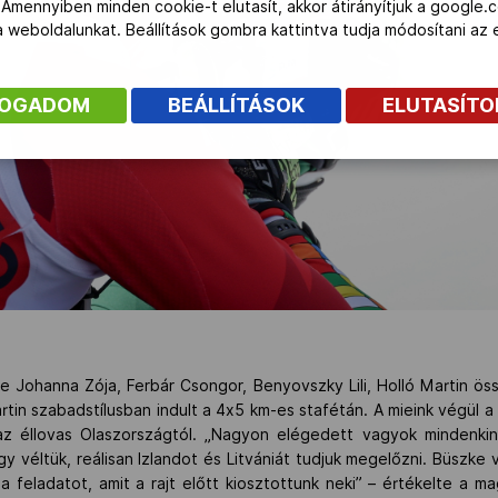
 Amennyiben minden cookie-t elutasít, akkor átirányítjuk a google.
 a weboldalunkat. Beállítások gombra kattintva tudja módosítani a
FOGADOM
BEÁLLÍTÁSOK
ELUTASÍT
e Johanna Zója, Ferbár Csongor, Benyovszky Lili, Holló Martin öss
artin szabadstílusban indult a 4x5 km-es stafétán. A mieink végül 
z éllovas Olaszországtól. „Nagyon elégedett vagyok mindenkine
y véltük, reálisan Izlandot és Litvániát tudjuk megelőzni. Büszke
t a feladatot, amit a rajt előtt kiosztottunk neki” – értékelte a 