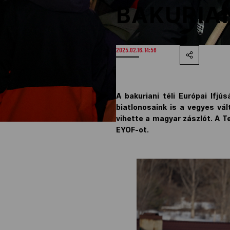
BAKURIA
2025.02.16. 14:56
A bakuriani téli Európai Ifjú
biatlonosaink is a vegyes vá
vihette a magyar zászlót. A T
EYOF-ot.