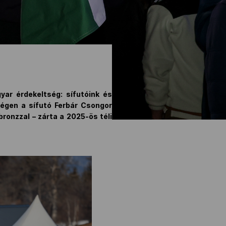
gyar érdekeltség: sífutóink és
ségen a sífutó Ferbár Csongor
ronzzal – zárta a 2025-ös téli