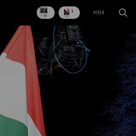
84
705
HÍREK
nap
nap