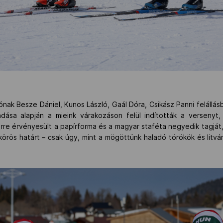
nak Besze Dániel, Kunos László, Gaál Dóra, Csikász Panni felállás
dása alapján a mieink várakozáson felül indították a versenyt, 
örre érvényesült a papírforma és a magyar staféta negyedik tagját, 
örös határt – csak úgy, mint a mögöttünk haladó törökök és litvá