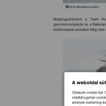
MOB-Média/Balassa Balázs
Megfogyatkozott a Team Hung
gyorskorcsolyázók és a Bakurian
biatlonosaink azonban még nem 
A weboldal süt
Oldalunk cookie-kat (
oldallátogatási szok
amelyek marketing és