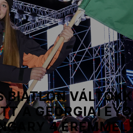
S BIATLON VÁLTÓK
T A GEORGIAI EYO
NGARY 4 ÉREMMEL