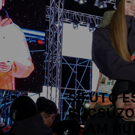
NOB
Társszervezetek
OVEP
Adatbank
SÍFUTÓ É
BÚCSÚZOT
TEAM HU