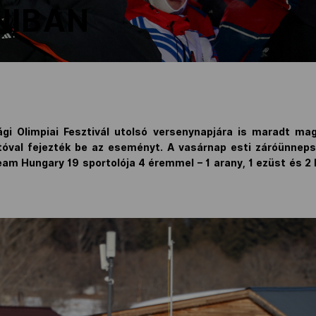
NIBAN
sági Olimpiai Fesztivál utolsó versenynapjára is maradt ma
ltóval fejezték be az eseményt. A vasárnap esti záróünnep
eam Hungary 19 sportolója 4 éremmel – 1 arany, 1 ezüst és 2 b