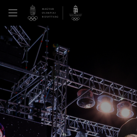
UGRÁS A TARTALOMRA »
Hírek
Galéria
Dakar 2026
Los Angeles 2028
MOB
Kettőskarrier-program