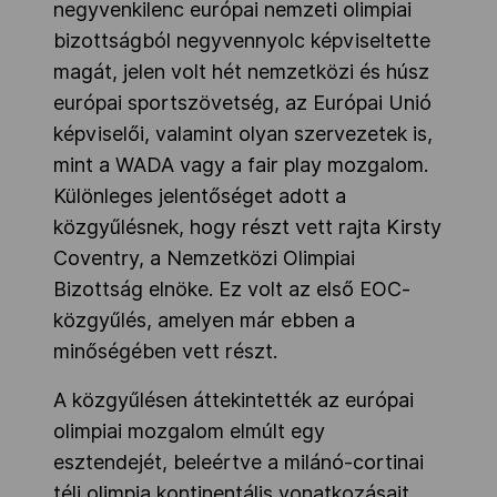
negyvenkilenc európai nemzeti olimpiai
bizottságból negyvennyolc képviseltette
magát, jelen volt hét nemzetközi és húsz
európai sportszövetség, az Európai Unió
képviselői, valamint olyan szervezetek is,
mint a WADA vagy a fair play mozgalom.
Különleges jelentőséget adott a
közgyűlésnek, hogy részt vett rajta Kirsty
Coventry, a Nemzetközi Olimpiai
Bizottság elnöke. Ez volt az első EOC-
közgyűlés, amelyen már ebben a
minőségében vett részt.
A közgyűlésen áttekintették az európai
olimpiai mozgalom elmúlt egy
esztendejét, beleértve a milánó-cortinai
téli olimpia kontinentális vonatkozásait.