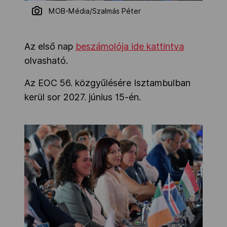
MOB-Média/Szalmás Péter
Az első nap
beszámolója ide kattintva
olvasható.
Az EOC 56. közgyűlésére Isztambulban
kerül sor 2027. június 15-én.