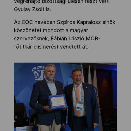
végrehajtó bizottsági ülésen részt vett
Gyulay Zsolt is.
Az EOC nevében Szpiros Kapralosz elnök
köszönetet mondott a magyar
szervezőknek, Fábián László MOB-
főtitkár elismerést vehetett át.