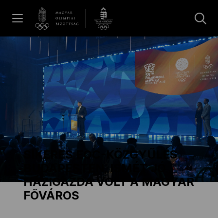
UGRÁS A TARTALOMRA »
Hírek
Galéria
Dakar 2026
SIKERES EOC-KÖZGYŰLÉS
Los Angeles 2028
BUDAPESTEN, ISMÉT JÓ
HÁZIGAZDA VOLT A MAGYAR
FŐVÁROS
MOB