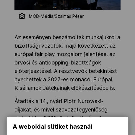
MOB-Média/Szalmás Péter
Az eseményen beszámoltak munkájukról a
bizottsági vezetők, majd következett az
európai fair play mozgalom jelentése, az
orvosi és antidopping-bizottságok
előterjesztései. A résztvevők betekintést
nyerhettek a 2027-es monacói Európai
Kisállamok Játékainak előkészítésébe is.
Átadták a 14., nyári Piotr Nurowski-
díjakat, és mivel szavazategyenlőség
alakult ki, a 2025-ös teljesítmények
A weboldal sütiket használ
alapján az észt U18-as rúdugró-
világcsúcstartó Allika Inkeri Moser és a