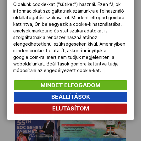
Oldalunk cookie-kat ("sütiket") használ. Ezen fájlok
román kadettvilágbajnok kardvívó és
információkat szolgáltatnak számunkra a felhasználó
junior csapat Európa-bajnok Amalia
oldallátogatási szokásairól. Mindent elfogad gombra
kattintva, Ön beleegyezik a cookie-k használatába,
Covaliu kapta az elismerést. EOC Olympic
amelyek marketing és statisztikai adatokat is
Laurels Awards-díjat kapott Marie-
szolgáltatnak a rendszer használatához
George Buffet volt francia ifjúsági és
elengedhetetlenül szükségeseken kívül. Amennyiben
minden cookie-t elutasít, akkor átirányítjuk a
sportminiszter, André Hoffman, a
google.com-ra, mert nem tudjuk megjeleníteni a
luxemburgi és Gian Primo Giardi, a San
weboldalunkat. Beállítások gombra kattintva tudja
Marinói nemzeti olimpiai bizottság
módosítani az engedélyezett cookie-kat.
korábbi elnöke.
MINDET ELFOGADOM
BEÁLLÍTÁSOK
ELUTASÍTOM