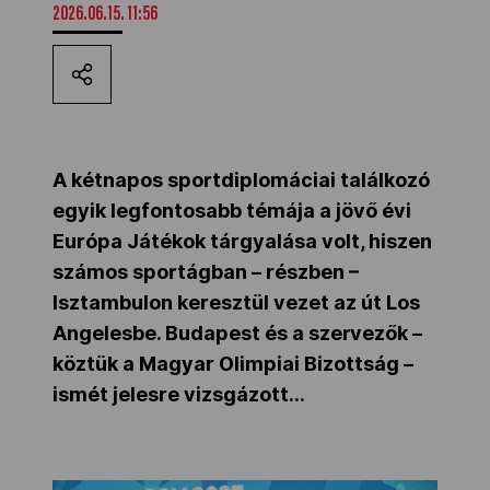
2026.06.15. 11:56
Kettőskarrier-program
NOB
A kétnapos sportdiplomáciai találkozó
Társszervezetek
egyik legfontosabb témája a jövő évi
Európa Játékok tárgyalása volt, hiszen
számos sportágban – részben –
OVEP
Isztambulon keresztül vezet az út Los
Angelesbe. Budapest és a szervezők –
Adatbank
köztük a Magyar Olimpiai Bizottság –
ismét jelesre vizsgázott...