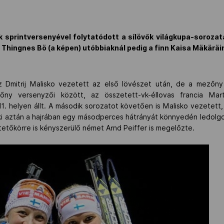
k sprintversenyével folytatódott a sílövők világkupa-sorozata
 Thingnes Bö (a képen) utóbbiaknál pedig a finn Kaisa Mäkäräi
 Dmitrij Malisko vezetett az első lövészet után, de a mezőny
ny versenyzői között, az összetett-vk-éllovas francia Mar
1. helyen állt. A második sorozatot követően is Malisko vezetett,
aki aztán a hajrában egy másodperces hátrányát könnyedén ledolgoz
etőkörre is kényszerülő német Arnd Peiffer is megelőzte.