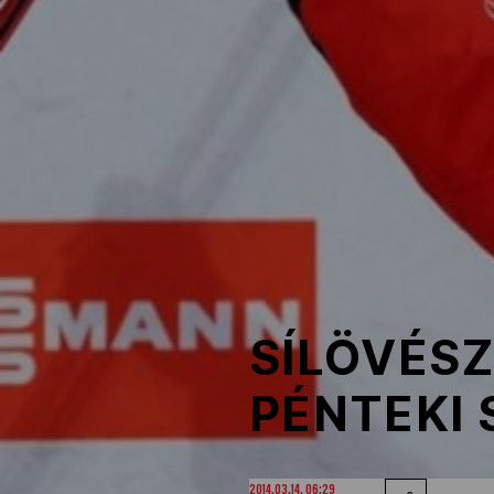
NOB
Társszervezetek
OVEP
Adatbank
SÍLÖVÉSZ
PÉNTEKI
2014.03.14. 06:29