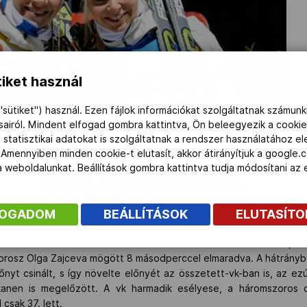
iket használ
"sütiket") használ. Ezen fájlok információkat szolgáltatnak számunk
ásairól. Mindent elfogad gombra kattintva, Ön beleegyezik a cookie
 statisztikai adatokat is szolgáltatnak a rendszer használatához e
 Amennyiben minden cookie-t elutasít, akkor átirányítjuk a google.
 a weboldalunkat. Beállítások gombra kattintva tudja módosítani a
FOGADOM
BEÁLLÍTÁSOK
ELUTASÍT
er született: már az első sorozat után is Mäkäräinen vezetett, s 
az orosz Olga Zajceva mögött 8 másodperccel elmaradva. A hátrányb
nyt csinált, s így növelte előnyét az összetett-vk-ban is, az ezú
kanen is megelőzött. A vk harmadik esélyese, a háromszoros o
csak 37. lett.