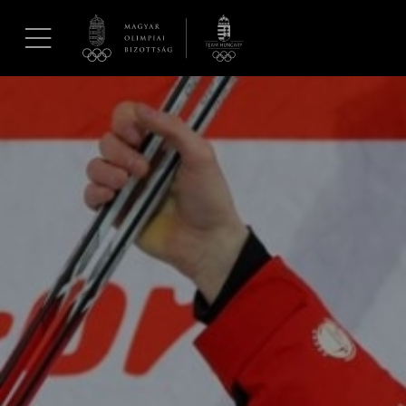
UGRÁS A TARTALOMRA »
Hírek
Galéria
Dakar 2026
Los Angeles 2028
MOB
Kettőskarrier-program