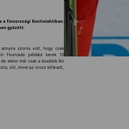
 a finnországi Kontiolahtiban.
nen győzött.
 annyira szoros volt, hogy csak
tin Fourcade például kerek 10
 de ekkor már csak a kisebbik Bö
ta, sőt, mivel az orosz elfáradt,