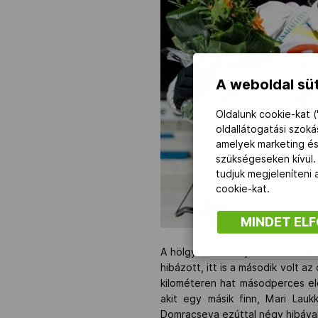
A weboldal süt
Oldalunk cookie-kat (
oldallátogatási szok
amelyek marketing és
szükségeseken kívül.
tudjuk megjeleníteni
cookie-kat.
MINDET EL
A hölgyek versenyében hazai sik
hibázott, itt is a második volt 
kilométeren hat másodperces elő
akit egy másik finn, Mari Lauk
Domracseva ezúttal négy hibával 