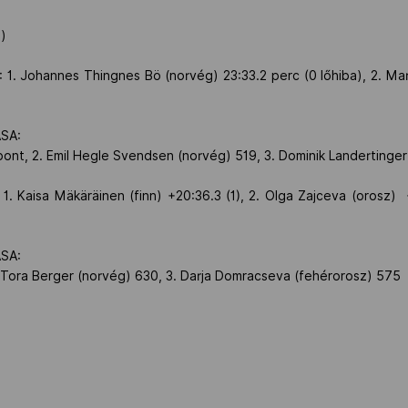
zág)
 Johannes Thingnes Bö (norvég) 23:33.2 perc (0 lőhiba), 2. Marti
LÁSA:
 pont, 2. Emil Hegle Svendsen (norvég) 519, 3. Dominik Landertinger
 Kaisa Mäkäräinen (finn) +20:36.3 (1), 2. Olga Zajceva (orosz) +6
LÁSA:
2. Tora Berger (norvég) 630, 3. Darja Domracseva (fehérorosz) 575