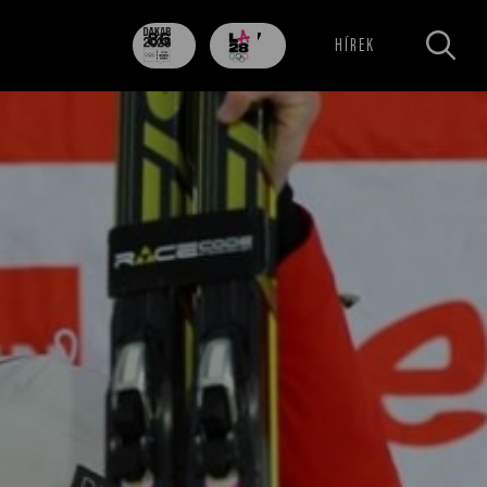
86
707
HÍREK
nap
nap