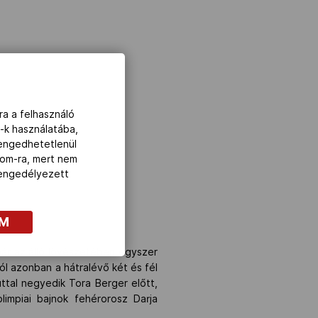
ra a felhasználó
-k használatába,
lengedhetetlenül
com-ra, mert nem
z engedélyezett
OM
bár az álló lövészetében egyszer
ól azonban a hátralévő két és fél
ttal negyedik Tora Berger előtt,
limpiai bajnok fehérorosz Darja