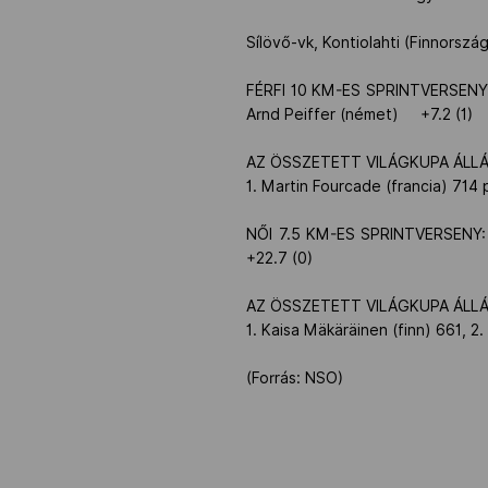
Sílövő-vk, Kontiolahti (Finnors
FÉRFI 10 KM-ES SPRINTVERSENY: 1.
Arnd Peiffer (német) +7.2 (1)
AZ ÖSSZETETT VILÁGKUPA ÁL
1. Martin Fourcade (francia) 714
NŐI 7.5 KM-ES SPRINTVERSENY: 1.
+22.7 (0)
AZ ÖSSZETETT VILÁGKUPA ÁL
1. Kaisa Mäkäräinen (finn) 661, 
(Forrás: NSO)